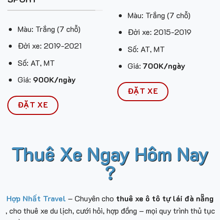
Màu: Trắng (7 chỗ)
Màu: Trắng (7 chỗ)
Đời xe: 2015-2019
Đời xe: 2019-2021
Số: AT, MT
Số: AT, MT
Giá:
700K/ngày
Giá:
900K/ngày
ĐẶT XE
ĐẶT XE
Thuê Xe Ngay Hôm Nay
?
Hợp Nhất Travel
– Chuyên cho
thuê xe ô tô tự lái đà nẵng
, cho thuê xe du lịch, cưới hỏi, hợp đồng – mọi quy trình thủ tục