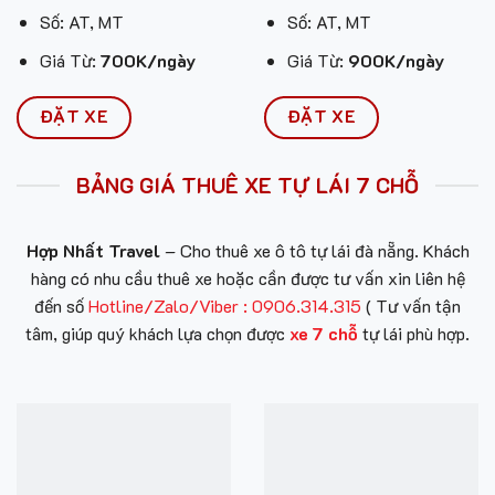
Số: AT, MT
Số: AT, MT
Giá Từ:
700K/ngày
Giá Từ:
900K/ngày
ĐẶT XE
ĐẶT XE
BẢNG GIÁ THUÊ XE TỰ LÁI 7 CHỖ
Hợp Nhất Travel
– Cho thuê xe ô tô tự lái đà nẵng. Khách
hàng có nhu cầu thuê xe hoặc cần được tư vấn xin liên hệ
đến số
Hotline/Zalo/Viber : 0906.314.315
( Tư vấn tận
tâm, giúp quý khách lựa chọn được
xe 7 chỗ
tự lái phù hợp.