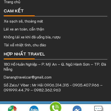
Trang chủ
CAM KẾT
Xe sạch sẽ, thoáng mát
Lái xe an toàn, cẩn thận
Không lái xe khi đã uống bia, rượu
Tài xế nhiệt tình, chu đáo
HỢP NHẤT TRAVEL
180 Hồ Huân Nghiệp – P. Mỹ An – Q. Ngũ Hành Sơn – TP. Đà
Nẵng
Danangtravelcar@gmail.com
Số Zalo/ Viber : Mr Hải 0906.314.315 - 0905.407.966 –
091999.44.79 – 0982.362.963
Bản quyền thuộc
Hopnhattravel.com
| Mọi hành vi sao chép vui