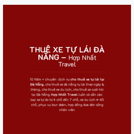
THUÊ XE TỰ LÁI ĐÀ
NẴNG –
Hợp Nhất
Travel
10 Năm + chuyên dịch vụ
cho thuê xe tự lái tại
Đà Nẵng
, cho thuê xe đà nẵng tự lái theo ngày &
tháng, cho thuê xe du lịch, cho thuê xe cưới hỏi
tại Đà Nẵng.
Hợp Nhất Travel
luôn có sẵn các
loại xe tự lái từ 4 chỗ đến 7 chỗ, xe du lịch 4-45
chỗ, phục vụ tour đoàn, hợp đồng đưa đón công
nhân viên.