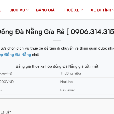
U
DỊCH VỤ
BẢNG GIÁ
THUÊ XE
XE ĐI TỈNH
ồng Đà Nẵng Gía Rẻ [ 0906.314.315 
lựa chọn dịch vụ thuê xe để tiện di chuyển và tham quan được nhi
ợp Đồng Đà Nẵng
nhé!
Bảng giá thuê xe hợp đồng Đà Nẵng giá tốt nhất
-xe-HĐ
Thương hiệu
.000VND
Hotline
Reviewer
⭐⭐
Là Gì?