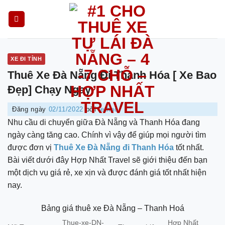
Skip
to
content
XE ĐI TỈNH
Thuê Xe Đà Nẵng Đi Thanh Hóa [ Xe Bao
Đẹp] Chạy Ngay
Đăng ngày
02/11/2022
bởi
lethao
Nhu cầu di chuyển giữa Đà Nẵng và Thanh Hóa đang
ngày càng tăng cao. Chính vì vậy để giúp mọi người tìm
được đơn vị
Thuê Xe Đà Nẵng đi Thanh Hóa
tốt nhất.
Bài viết dưới đây Hợp Nhất Travel sẽ giới thiệu đến bạn
một dịch vụ giá rẻ, xe xịn và được đánh giá tốt nhất hiện
nay.
Bảng giá thuê xe Đà Nẵng – Thanh Hoá
Thue-xe-DN-
Hợp Nhất