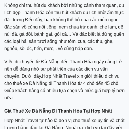
Không chỉ thu hút du khách bởi những cảnh tham quan, du
lịch đẹp Thanh Hóa còn thu hút khách du lịch nhờ ẩm thực
đặc trưng.Đến đây, bạn không thể bỏ qua các món ngon
đặc sản vô cùng nổi tiếng: nem chua trứ danh, chè lam, dê
núi đá, gà đồi, bánh gai, gỏi cá… Và đặc biệt là đừng quên
các loại hải sản tươi sống như tôm, cua, các thu, ghẹ,
nghêu, sò, ốc, hến, mực,.. vô cùng hấp dẫn.
Việc di chuyển từ Đà Nẵng đến Thanh Hóa ngày càng trở
nên dễ dàng nhờ sự phát triển của các dịch vụ vận
chuyển. Dưới đây,Hợp Nhất Travel xin giới thiệu dịch vụ
cho thuê xe Đà Nẵng đi Thanh Hóa từ 4 chỗ đến 45 chỗ.
Giúp khách hàng có nhiều lựa chọn và mức giá hợp lý hơn
nữa.
Giá Thuê Xe Đà Nẵng Đi Thanh Hóa Tại Hợp Nhất
Hợp Nhất Travel tự hào là đơn vị cho thuê xe uy tín và chất
lượng hàng đầu tại Đà Nẵng, Ngoài ra, dịch vụ tại đây với