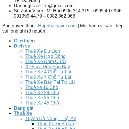
TP. Đà Nẵng
Danangtravelcar@gmail.com
Số Zalo/ Viber : Mr Hải 0906.314.315 - 0905.407.966 –
091999.44.79 – 0982.362.963
Bản quyền thuộc
Hopnhattravel.com
| Mọi hành vi sao chép
vui lòng ghi rõ nguồn.
Giới thiệu
Dịch vụ
Thuê Xe Du Lịch
Thuê Xe Hợp Đồng
Thuê Xe Đám Cưới
Xe Đưa Đón Sân Bay
Thuê Xe 4 Chỗ Tự Lái
Thuê Xe 7 Chỗ Tự Lái
Thuê Xe Bản Tải Tự Lái
Thuê xe 16 Chỗ
Thuê Xe 29 Chỗ
Thuê Xe 35 Chỗ
Thuê Xe 45 Chỗ
Bảng giá
Thuê Xe
Tuyến Đà Nẵng – Hội An
Thuê Xe Đi Bà Nà
Thuê Xe Đi Hội An