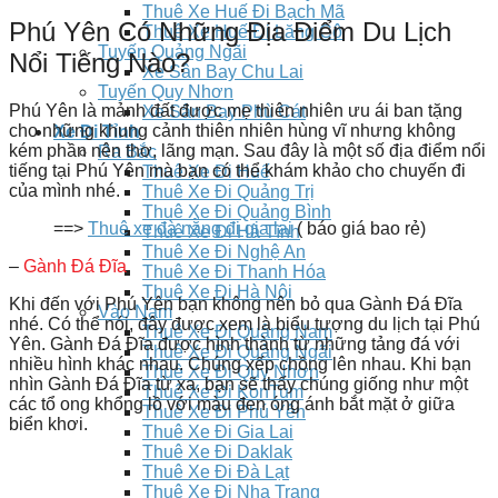
Thuê Xe Huế Đi Bạch Mã
Phú Yên Có Những Địa Điểm Du Lịch
Thuê Xe Huế Đi Lăng Cô
Tuyến Quảng Ngãi
Nổi Tiếng Nào?
Xe Sân Bay Chu Lai
Tuyến Quy Nhơn
Phú Yên là mảnh đất được mẹ thiên nhiên ưu ái ban tặng
Xe Sân Bay Phù Cát
cho những khung cảnh thiên nhiên hùng vĩ nhưng không
Xe Đi Tỉnh
kém phần nên thơ, lãng mạn. Sau đây là một số địa điểm nổi
Ra Bắc
tiếng tại Phú Yên mà bạn có thể khám khảo cho chuyến đi
Thuê Xe Đi Huế
của mình nhé.
Thuê Xe Đi Quảng Trị
Thuê Xe Đi Quảng Bình
==>
Thuê xe đà nẵng đi gia lai
( báo giá bao rẻ)
Thuê Xe Đi Hà Tĩnh
Thuê Xe Đi Nghệ An
–
Gành Đá Đĩa
.
Thuê Xe Đi Thanh Hóa
Thuê Xe Đi Hà Nội
Khi đến với Phú Yên bạn không nên bỏ qua Gành Đá Đĩa
Vào Nam
nhé. Có thể nói, đây được xem là biểu tượng du lịch tại Phú
Thuê Xe Đi Quảng Nam
Yên. Gành Đá Đĩa được hình thành từ những tảng đá với
Thuê Xe Đi Quảng Ngãi
nhiều hình khác nhau. Chúng xếp chồng lên nhau. Khi bạn
Thuê Xe Đi Quy Nhơn
nhìn Gành Đá Đĩa từ xa, bạn sẽ thấy chúng giống như một
Thuê Xe Đi KonTum
các tổ ong khổng lồ với màu đen óng ánh bắt mặt ở giữa
Thuê Xe Đi Phú Yên
biển khơi.
Thuê Xe Đi Gia Lai
Thuê Xe Đi Daklak
Thuê Xe Đi Đà Lạt
Thuê Xe Đi Nha Trang