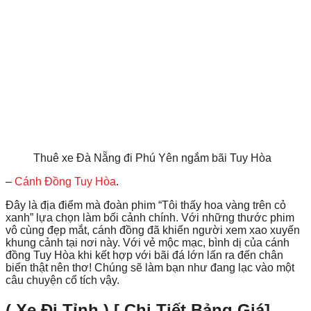
Thuê xe Đà Nẵng đi Phú Yên ngắm bãi Tuy Hòa
–
Cánh Đồng Tuy Hòa
.
Đây là địa điểm mà đoàn phim “Tôi thấy hoa vàng trên cỏ
xanh” lựa chọn làm bối cảnh chính. Với những thước phim
vô cùng đẹp mắt, cánh đồng đã khiến người xem xao xuyến
khung cảnh tại nơi này. Với vẻ mộc mạc, bình dị của cánh
đồng Tuy Hòa khi kết hợp với bãi đá lớn lấn ra đến chân
biển thật nên thơ! Chúng sẽ làm bạn như đang lạc vào một
câu chuyện cổ tích vậy.
( Xe Đi Tỉnh ) [ Chi Tiết Bảng Giá]