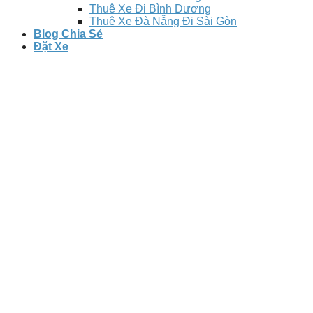
Thuê Xe Đi Bình Dương
Thuê Xe Đà Nẵng Đi Sài Gòn
Blog Chia Sẻ
Đặt Xe