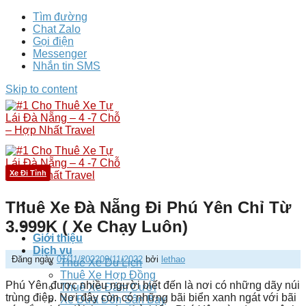
Tìm đường
Chat Zalo
Gọi điện
Messenger
Nhắn tin SMS
Skip to content
Xe Đi Tỉnh
Thuê Xe Đà Nẵng Đi Phú Yên Chỉ Từ
3.999K ( Xe Chạy Luôn)
Giới thiệu
Dịch vụ
Đăng ngày
01/11/2022
09/11/2022
bởi
lethao
Thuê Xe Du Lịch
Thuê Xe Hợp Đồng
Phú Yên được nhiều người biết đến là nơi có những dãy núi
Thuê Xe Đám Cưới
trùng điệp. Nơi đây còn có những bãi biển xanh ngát với bãi
Xe Đưa Đón Sân Bay