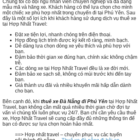
Chúng tôi có đội ngũ nhân viên chuyên nghiệp và đa dạng
mẫu mã và hãng xe. Khách hàng có thể lựa chọn cho mình
một chiếc xe phù hợp nhất trong chuyến đi tại Phú Yên. Sau
đây là một số lợi ích khi khách hàng sử dụng dịch vụ thuê xe
tại Hợp Nhất Travel:
Đặt xe tiện lợi, nhanh chóng trên điện thoại.
Hợp đồng lịch trình được ký kết rõ ràng, minh bạch.
Dễ dàng lựa chọn dòng xe yêu thích và phù hợp với
bạn.
Đảm bảo thời gian xe đúng hạn, chính xác không chậm
trễ.
Các dòng xe tại Hợp Nhất Travel đều là xe đời mới.
Đảm bảo xe sạch sẽ, không có mùi trước khi đến tay
bạn.
Giá thành ưu đãi và nhiều khuyến mãi hấp dẫn dành
cho bạn.
Bên cạnh đó, khi
thuê xe Đà Nẵng đi Phú Yên
tại Hợp Nhất
Travel, bạn không cần mất quá nhiều thời gian chờ đợi tự
vấn vì chúng tôi luôn phục vụ 24/7. Bạn chỉ cần yêu cầu thuê
xe,
Hợp Nhất Travel
sẽ cung cấp đầy đủ những thông tin để
bạn có được sự lựa chọn hoàn hảo nhất.
==> Hợp nhất travel – chuyên phục vụ các tuyến