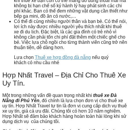
khi thuê xe bạn còn có thể mang đồ dùng thoải mái mà
không bị hạn chế số ký hành lý hay phát sinh các chi
phí khác. Bạn có thể đem những vật dụng cần thiết như
bếp ga mini, đồ ăn có nước,…
Có thể đi cùng nhiều người thân và bạn bè. Có thể nói,
lợi ích này được nhiều người yêu thích nhất khi thuê
xe đi du lịch. Đặc biệt, là các gia đình có trẻ nhỏ vì
không cần phải tốn chi phí đặt thêm một chiếc ghế cho
bé. Việc lựa chỗ ngồi cho từng thành viên cũng trở nên
thuận tiện, dễ dàng hơn.
Lựa chọn
Thuê xe hợp đồng đà nẵng
nếu quý
khách có nhu cầu nhé
Hợp Nhất Travel – Địa Chỉ Cho Thuê Xe
Uy Tín.
Một trong những vấn đề quan trọng nhất khi
thuê xe Đà
Nẵng đi Phú Yên
, đó chính là lựa chọn đơn vị cho thuê xe
uy tín.
Hợp Nhất Travel
tự tin là đơn vị cung cấp dịch vụ thuê
xe uy tín, giá cá ưu đãi. Chúng tôi có hơn 10 năm nghiệm.
Hợp Nhất sẽ đảm bảo khách hàng hoàn toàn hài lòng khi sử
dụng dịch vụ của chúng tôi.