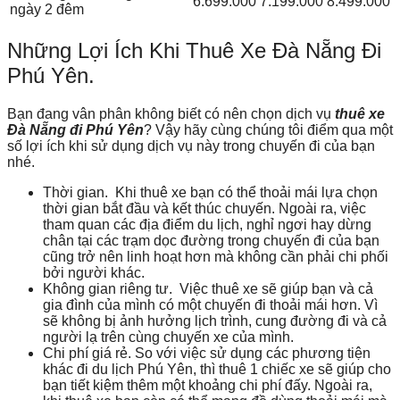
6.699.000
7.199.000
8.499.000
ngày 2 đêm
Những Lợi Ích Khi Thuê Xe Đà Nẵng Đi
Phú Yên.
Bạn đang vân phân không biết có nên chọn dịch vụ
thuê xe
Đà Nẵng đi Phú Yên
? Vậy hãy cùng chúng tôi điểm qua một
số lợi ích khi sử dụng dịch vụ này trong chuyến đi của bạn
nhé.
Thời gian. Khi thuê xe bạn có thể thoải mái lựa chọn
thời gian bắt đầu và kết thúc chuyến. Ngoài ra, việc
tham quan các địa điểm du lịch, nghỉ ngơi hay dừng
chân tại các trạm dọc đường trong chuyến đi của bạn
cũng trở nên linh hoạt hơn mà không cần phải chi phối
bởi người khác.
Không gian riêng tư. Việc thuê xe sẽ giúp bạn và cả
gia đình của mình có một chuyến đi thoải mái hơn. Vì
sẽ không bị ảnh hưởng lịch trình, cung đường đi và cả
người lạ trên cùng chuyến xe của mình.
Chi phí giá rẻ. So với việc sử dụng các phương tiện
khác đi du lịch Phú Yên, thì thuê 1 chiếc xe sẽ giúp cho
bạn tiết kiệm thêm một khoảng chi phí đấy. Ngoài ra,