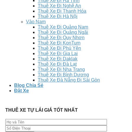
Thuê Xe Đi Hà Tĩnh
Thuê Xe Đi Nghệ An
Thuê Xe Đi Thanh Hóa
Thuê Xe Đi Hà Nội
Vào Nam
Thuê Xe Đi Quảng Nam
Thuê Xe Đi Quảng Ngãi
Thuê Xe Đi Quy Nhơn
Thuê Xe Đi KonTum
Thuê Xe Đi Phú Yên
Thuê Xe Đi Gia Lai
Thuê Xe Đi Daklak
Thuê Xe Đi Đà Lạt
Thuê Xe Đi Nha Trang
Thuê Xe Đi Bình Dương
Thuê Xe Đà Nẵng Đi Sài Gòn
Blog Chia Sẻ
Đặt Xe
THUÊ XE TỰ LÁI GIÁ TỐT NHẤT