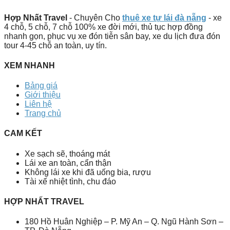
Hợp Nhất Travel
- Chuyên Cho
thuê xe tự lái đà nẵng
- xe
4 chỗ, 5 chỗ, 7 chỗ 100% xe đời mới, thủ tục hợp đồng
nhanh gọn, phục vụ xe đón tiễn sân bay, xe du lịch đưa đón
tour 4-45 chỗ an toàn, uy tín.
XEM NHANH
Bảng giá
Giới thiệu
Liên hệ
Trang chủ
CAM KẾT
Xe sạch sẽ, thoáng mát
Lái xe an toàn, cẩn thận
Không lái xe khi đã uống bia, rượu
Tài xế nhiệt tình, chu đáo
HỢP NHẤT TRAVEL
180 Hồ Huân Nghiệp – P. Mỹ An – Q. Ngũ Hành Sơn –