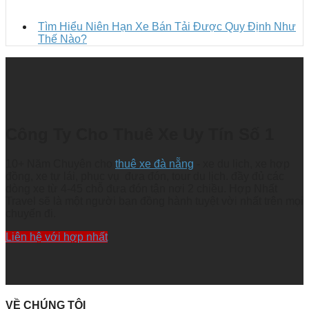
Tìm Hiểu Niên Hạn Xe Bán Tải Được Quy Định Như
Thế Nào?
Công Ty Cho Thuê Xe Uy Tín Số 1
10+ Năm Chuyên cho
thuê xe đà nẵng
- xe du lịch, xe hợp
đồng, xe tự lái, phục vụ đưa đón, tour du lịch. đầy đủ các
dòng xe từ 4-45 chỗ đưa đón tận nơi 2 chiều. Hợp Nhất
Travel sẽ là một người bạn đồng hành tuyệt vời nhất trên mọi
chuyến đi.
Liên hệ với hợp nhất
VỀ CHÚNG TÔI