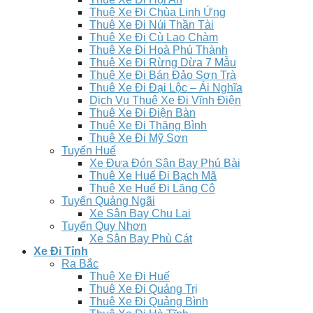
Thuê Xe Đi Chùa Linh Ứng
Thuê Xe Đi Núi Thần Tài
Thuê Xe Đi Cù Lao Chàm
Thuê Xe Đi Hoà Phú Thành
Thuê Xe Đi Rừng Dừa 7 Mẫu
Thuê Xe Đi Bán Đảo Sơn Trà
Thuê Xe Đi Đại Lộc – Ái Nghĩa
Dịch Vụ Thuê Xe Đi Vĩnh Điện
Thuê Xe Đi Điện Bàn
Thuê Xe Đi Thăng Bình
Thuê Xe Đi Mỹ Sơn
Tuyến Huế
Xe Đưa Đón Sân Bay Phú Bài
Thuê Xe Huế Đi Bạch Mã
Thuê Xe Huế Đi Lăng Cô
Tuyến Quảng Ngãi
Xe Sân Bay Chu Lai
Tuyến Quy Nhơn
Xe Sân Bay Phù Cát
Xe Đi Tỉnh
Ra Bắc
Thuê Xe Đi Huế
Thuê Xe Đi Quảng Trị
Thuê Xe Đi Quảng Bình