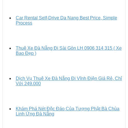
Car Rental Self-Drive Da Nang Best Price, Simple
Process
Thuê Xe Đà Nẵng Đi Sài Gòn LH 0906 314 315 ( Xe
Bao Đẹp )
Dịch Vụ Thuê Xe Đà Nẵng Đi Vĩnh Điện Giá Rẻ, Chỉ
Với 249.000
Khám Phá Nét Độc Đáo Của Tượng Phật Bà Chùa
Linh Ứng Đà Nẵng