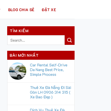
BLOG CHIA SẺ
ĐẶT XE
TÌM KIẾM
BÀI MỚI NHẤT
Car Rental Self-Drive
Da Nang Best Price,
Simple Process
Thuê Xe Đà Nẵng Đi Sài
Gòn LH 0906 314 315 (
Xe Bao Đẹp )
Dịch Vụ Thuê Xe Đà