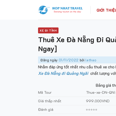
Skip
to
GIỚI THIỆ
content
XE ĐI TỈNH
Thuê Xe Đà Nẵng Đi Qu
Ngay]
Đăng ngày
01/11/2022
bởi
lethao
Nhằm đáp ứng tốt nhất nhu cầu thuê xe cho 
Xe Đà Nẵng đi Quảng Ngãi
chất lượng với
Bảng giá t
Mã Tour
Thue-xe-DN-QNi
Giá thấp nhất
999.000VND
Đánh giá
⭐⭐⭐⭐⭐