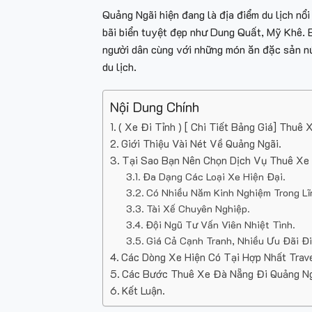
Quảng Ngãi hiện đang là địa điểm du lịch n
bãi biển tuyệt đẹp như Dung Quất, Mỹ Khê. 
người dân cùng với những món ăn đặc sản nứ
du lịch.
Nội Dung Chính
( Xe Đi Tỉnh ) [ Chi Tiết Bảng Giá] Thu
Giới Thiệu Vài Nét Về Quảng Ngãi.
Tại Sao Bạn Nên Chọn Dịch Vụ Thuê Xe 
Đa Dạng Các Loại Xe Hiện Đại.
Có Nhiều Năm Kinh Nghiệm Trong L
Tài Xế Chuyên Nghiệp.
Đội Ngũ Tư Vấn Viên Nhiệt Tình.
Giá Cả Cạnh Tranh, Nhiều Ưu Đãi Đ
Các Dòng Xe Hiện Có Tại Hợp Nhất Trave
Các Bước Thuê Xe Đà Nẵng Đi Quảng Ngã
Kết Luận.