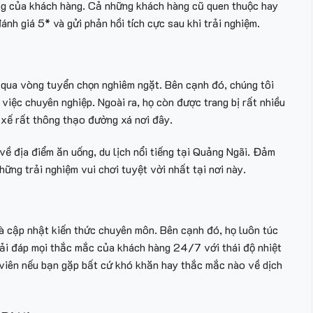
ởng của khách hàng. Cả những khách hàng cũ quen thuộc hay
nh giá 5* và gửi phản hồi tích cực sau khi trải nghiệm.
i qua vòng tuyển chọn nghiêm ngặt. Bên cạnh đó, chúng tôi
việc chuyên nghiệp. Ngoài ra, họ còn được trang bị rất nhiều
i xế rất thông thạo đường xá nơi đây.
về địa điểm ăn uống, du lịch nổi tiếng tại Quảng Ngãi. Đảm
ững trải nghiệm vui chơi tuyệt vời nhất tại nơi này.
à cập nhật kiến thức chuyên môn. Bên cạnh đó, họ luôn túc
iải đáp mọi thắc mắc của khách hàng 24/7 với thái độ nhiệt
ân viên nếu bạn gặp bất cứ khó khăn hay thắc mắc nào về dịch