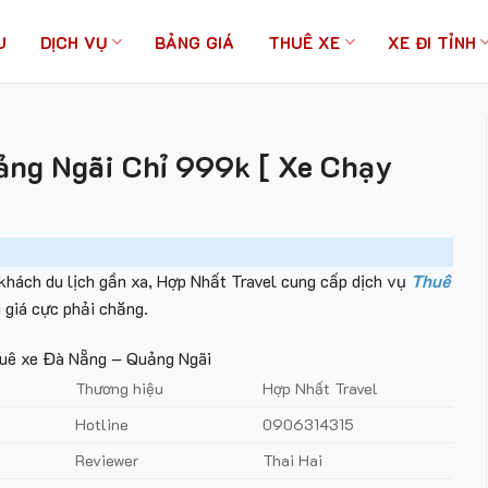
U
DỊCH VỤ
BẢNG GIÁ
THUÊ XE
XE ĐI TỈNH
ảng Ngãi Chỉ 999k [ Xe Chạy
khách du lịch gần xa, Hợp Nhất Travel cung cấp dịch vụ
Thuê
 giá cực phải chăng.
huê xe Đà Nẵng – Quảng Ngãi
Thương hiệu
Hợp Nhất Travel
Hotline
0906314315
Reviewer
Thai Hai