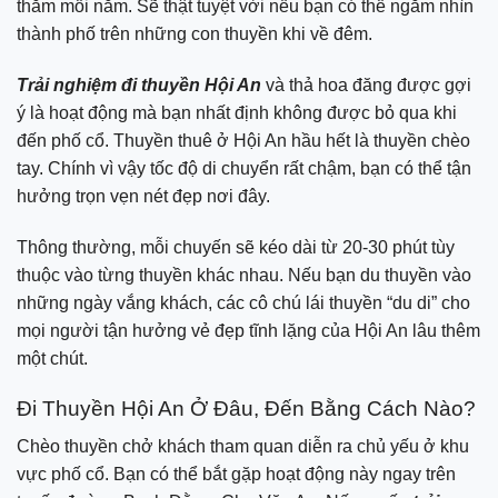
thăm mỗi năm. Sẽ thật tuyệt vời nếu bạn có thể ngắm nhìn
thành phố trên những con thuyền khi về đêm.
Trải nghiệm đi thuyền Hội An
và thả hoa đăng được gợi
ý là hoạt động mà bạn nhất định không được bỏ qua khi
đến phố cổ. Thuyền thuê ở Hội An hầu hết là thuyền chèo
tay. Chính vì vậy tốc độ di chuyển rất chậm, bạn có thể tận
hưởng trọn vẹn nét đẹp nơi đây.
Thông thường, mỗi chuyến sẽ kéo dài từ 20-30 phút tùy
thuộc vào từng thuyền khác nhau. Nếu bạn du thuyền vào
những ngày vắng khách, các cô chú lái thuyền “du di” cho
mọi người tận hưởng vẻ đẹp tĩnh lặng của Hội An lâu thêm
một chút.
Đi Thuyền Hội An Ở Đâu, Đến Bằng Cách Nào?
Chèo thuyền chở khách tham quan diễn ra chủ yếu ở khu
vực phố cổ. Bạn có thể bắt gặp hoạt động này ngay trên