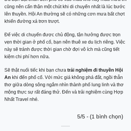
cũng nên cẩn thận một chút khi di chuyển nhất là lúc bước
lên thuyền. Hội An thường sẽ có những cơn mưa bất chợt
khiến đường xá trơn trượt.
Để việc di chuyển được chủ động, tận hưởng được trọn
vẹn thời gian ở phố cổ, bạn nên thuê xe du lịch riêng. Việc
này sẽ tránh được thời gian chờ đợi vô ích mà cũng tiết
kiệm chi phí hơn nữa.
Sẽ thật nuối tiếc khi bạn chưa
trải nghiệm đi thuyền Hội
An
khi đến phố cổ. Với mức giá không phá đắt, ngồi thẫn
thơ giữa dòng sông ngắm nhìn thành phố lung linh và thơ
mộng thực sự rất đáng thử. Đến và trải nghiệm cùng
Hợp
Nhất Travel
nhé.
5/5 - (1 bình chọn)