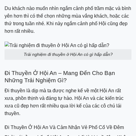
Du khách nào muốn nhìn ngắm cảnh phố trầm mặc và bình
yên hơn thì có thể chọn những mùa vắng khách, hoặc các
thứ trong tuần nhé. Khi này ngắm cảnh phố Hội cũng đẹp
hơn rất nhiều.
Trải nghiệm đi thuyền ở Hội An có gì hấp dẫn?
Đi Thuyền Ở Hội An – Mang Đến Cho Bạn
Những Trải Nghiệm Gì?
Đi thuyền là dịp mà ta được nghe kể về một Hội An rất
xưa, phồn thịnh và đáng tự hào. Hội An và các kiến trúc
xưa cũ đẹp hơn rất nhiều qua lời kể của các cô chú lái
thuyền.
Đi Thuyền Ở Hội An Và Cảm Nhận Vẻ Phố Cổ Về Đêm