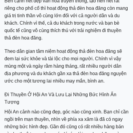
Bên cạnh nét đẹp văn hóa truyền thống, tạo nên nét rất
riêng cho phố cổ thì hoạt động thả đèn hoa đăng còn mang
giá trị tinh thần vô cùng lớn đối với cả người dân và du
khách. Chính vì thế, cả du khách trong nước và bạn bè
quốc tế cũng vô cùng thích thú với trải nghiệm đi thuyền
thả đèn hoa đăng.
Theo dân gian tâm niệm hoạt động thả đèn hoa đăng sẽ
đem lại sức khỏe và tài lộc cho mọi người. Chính vì vậy
mùng một và ngày rằm hàng tháng, rất nhiều người dân
địa phương và du khách gần xa thả đèn hoa đăng nguyện
ước cho một tương lai nhiều may mắn, bình an.
Đi Thuyền Ở Hội An Và Lưu Lại Những Bức Hình Ấn
Tượng
Hội An cảnh nào cũng đẹp, góc nào cũng xinh. Bạn chỉ cần
ngồi trên mạn thuyền, nhìn về phía xa xăm là đã có ngay
những bức hình đẹp. Gần đó cũng có rất nhiều hàng bán