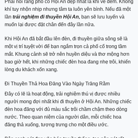
Phải nói rằng phố cổ Hội An đẹp nhất là khi về đêm. Không
khí tuy nhộn nhịp nhưng tâm ta luôn yên bình. Nếu đã một
lần
trải nghiệm đi thuyền Hội An,
bạn sẽ lưu luyến và
muốn lại được đặt chân đến đây lần nữa.
Khi Hội An đã bắt đầu lên đèn, đi thuyền giữa sông sẽ là
một vị trí tuyệt vời để bạn ngắm trọn cả phố cổ trong tầm
mắt. Khung cảnh sẽ trở nên huyền diệu và thơ mộng hơn
bao giờ hết, khi những chiếc đèn hoa đang nhẹ trôi, khiến
lòng du khách xốn xang.
Đi Thuyền Thả Hoa Đăng Vào Ngày Trăng Rằm
Đây có lẽ là hoạt động, trải nghiệm thú vị được nhiều
người mong đợi nhất khi đi thuyền ở Hội An. Những chiếc
đèn hoa đăng với đủ màu sắc trôi chầm chậm theo dòng
nước. Theo quan niệm của người dân, mỗi chiếc hoa
đăng thả xuống, tượng trưng cho một điều ước.