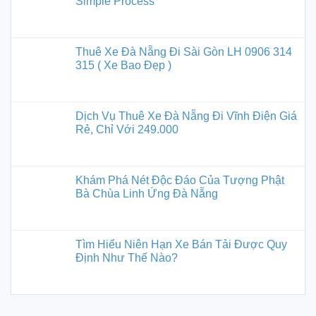
Simple Process
Thuê Xe Đà Nẵng Đi Sài Gòn LH 0906 314
315 ( Xe Bao Đẹp )
Dịch Vụ Thuê Xe Đà Nẵng Đi Vĩnh Điện Giá
Rẻ, Chỉ Với 249.000
Khám Phá Nét Độc Đáo Của Tượng Phật
Bà Chùa Linh Ứng Đà Nẵng
Tìm Hiểu Niên Hạn Xe Bán Tải Được Quy
Định Như Thế Nào?