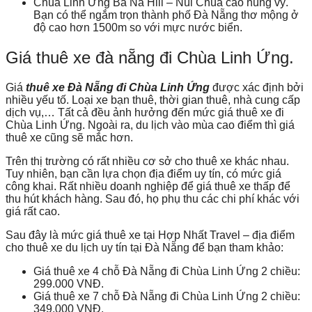
Chùa Linh Ứng Bà Nà Hill – Núi Chùa cao hùng vỹ.
Bạn có thể ngắm trọn thành phố Đà Nẵng thơ mộng ở
độ cao hơn 1500m so với mực nước biển.
Giá thuê xe đà nẵng đi Chùa Linh Ứng.
Giá
thuê xe Đà Nẵng đi Chùa Linh Ứng
được xác định bởi
nhiều yếu tố. Loại xe bạn thuê, thời gian thuê, nhà cung cấp
dịch vụ,… Tất cả đều ảnh hưởng đến mức giá thuê xe đi
Chùa Linh Ứng. Ngoài ra, du lịch vào mùa cao điểm thì giá
thuê xe cũng sẽ mắc hơn.
Trên thị trường có rất nhiều cơ sở cho thuê xe khác nhau.
Tuy nhiên, bạn cần lựa chọn địa điểm uy tín, có mức giá
công khai. Rất nhiều doanh nghiệp để giá thuê xe thấp để
thu hút khách hàng. Sau đó, họ phụ thu các chi phí khác với
giá rất cao.
Sau đây là mức giá thuê xe tại Hợp Nhất Travel – địa điểm
cho thuê xe du lịch uy tín tại Đà Nẵng để bạn tham khảo:
Giá thuê xe 4 chỗ Đà Nẵng đi Chùa Linh Ứng 2 chiều:
299.000 VNĐ.
Giá thuê xe 7 chỗ Đà Nẵng đi Chùa Linh Ứng 2 chiều:
349.000 VNĐ.