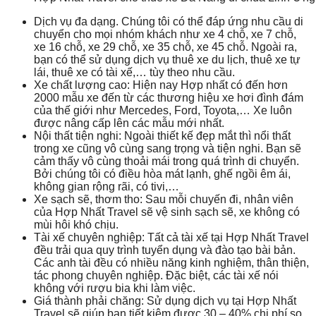
Dịch vụ đa dạng.
Chúng tôi có thể đáp ứng nhu cầu di
chuyển cho mọi nhóm khách như xe 4 chỗ, xe 7 chỗ,
xe 16 chỗ, xe 29 chỗ, xe 35 chỗ, xe 45 chỗ. Ngoài ra,
bạn có thể sử dụng dịch vụ thuê xe du lịch, thuê xe tự
lái, thuê xe có tài xế,… tùy theo nhu cầu.
Xe chất lượng cao:
Hiện nay Hợp nhất có đến hơn
2000 mẫu xe đến từ các thương hiệu xe hơi đình đám
của thế giới như Mercedes, Ford, Toyota,… Xe luôn
được nâng cấp lên các mẫu mới nhất.
Nội thất tiện nghi:
Ngoài thiết kế đẹp mắt thì nổi thất
trong xe cũng vô cùng sang trọng và tiện nghi. Bạn sẽ
cảm thấy vô cùng thoải mái trong quá trình di chuyển.
Bởi chúng tôi có điều hòa mát lạnh, ghế ngồi êm ái,
không gian rộng rãi, có tivi,…
Xe sạch sẽ, thơm tho:
Sau mỗi chuyến đi, nhân viên
của Hợp Nhất Travel sẽ vệ sinh sạch sẽ, xe không có
mùi hôi khó chịu.
Tài xế chuyên nghiệp:
Tất cả tài xế tại Hợp Nhất Travel
đều trải qua quy trình tuyển dụng và đào tạo bài bản.
Các anh tài đều có nhiều năng kinh nghiệm, thân thiện,
tác phong chuyên nghiệp. Đặc biệt, các tài xế nói
không với rượu bia khi làm việc.
Giá thành phải chăng:
Sử dụng dịch vụ tại Hợp Nhất
Travel sẽ giúp bạn tiết kiệm được 30 – 40% chi phí so