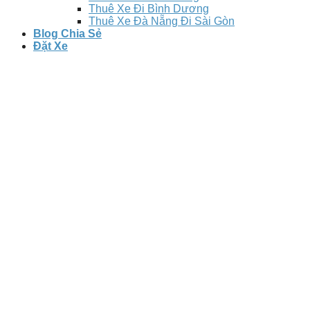
Thuê Xe Đi Bình Dương
Thuê Xe Đà Nẵng Đi Sài Gòn
Blog Chia Sẻ
Đặt Xe