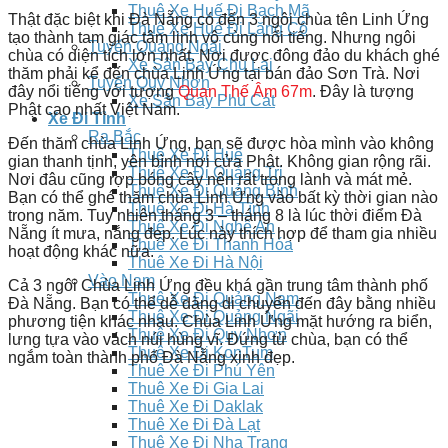
Thuê Xe Huế Đi Bạch Mã
Thật đặc biệt khi Đà Nẵng có đến 3 ngôi chùa tên Linh Ứng
Thuê Xe Huế Đi Lăng Cô
tạo thành tam giác tâm linh vô cùng nổi tiếng. Nhưng ngôi
Tuyến Quảng Ngãi
chùa có diện tích lớn nhất. Nơi được đông đảo du khách ghé
Xe Sân Bay Chu Lai
thăm phải kể đến chùa Linh Ứng tại bán đảo Sơn Trà. Nơi
Tuyến Quy Nhơn
đây nổi tiếng với tượng
Quan Thế Âm 67m
. Đây là tượng
Xe Sân Bay Phù Cát
Phật cao nhất Việt Nam.
Xe Đi Tỉnh
Ra Bắc
Đến thăm chùa Linh Ứng, bạn sẽ được hòa mình vào không
Thuê Xe Đi Huế
gian thanh tịnh, yên bình nơi cửa Phật. Không gian rộng rãi.
Thuê Xe Đi Quảng Trị
Nơi đâu cũng rợp bóng cây nên rất trong lành và mát mẻ.
Thuê Xe Đi Quảng Bình
Bạn có thể ghé thăm chùa Linh Ứng vào bất kỳ thời gian nào
Thuê Xe Đi Hà Tĩnh
trong năm. Tuy nhiên tháng 3 – tháng 8 là lúc thời điểm Đà
Thuê Xe Đi Nghệ An
Nẵng ít mưa, nắng đẹp. Lúc này thích hợp để tham gia nhiều
Thuê Xe Đi Thanh Hóa
hoạt động khác nữa.
Thuê Xe Đi Hà Nội
Vào Nam
Cả 3 ngôi Chùa Linh Ứng đều khá gần trung tâm thành phố
Thuê Xe Đi Quảng Nam
Đà Nẵng. Bạn có thể dễ dàng di chuyển đến đây bằng nhiều
Thuê Xe Đi Quảng Ngãi
phương tiện khác nhau. Chùa Linh Ứng mặt hướng ra biển,
Thuê Xe Đi Quy Nhơn
lưng tựa vào vách núi hùng vĩ. Đứng từ chùa, bạn có thể
Thuê Xe Đi KonTum
ngắm toàn thành phố Đà Nẵng xinh đẹp.
Thuê Xe Đi Phú Yên
Thuê Xe Đi Gia Lai
Thuê Xe Đi Daklak
Thuê Xe Đi Đà Lạt
Thuê Xe Đi Nha Trang