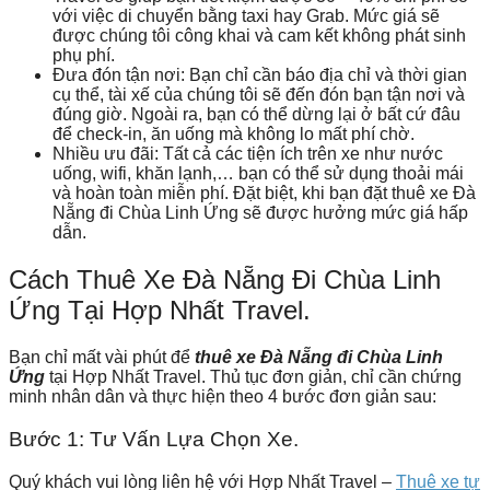
với việc di chuyển bằng taxi hay Grab. Mức giá sẽ
được chúng tôi công khai và cam kết không phát sinh
phụ phí.
Đưa đón tận nơi:
Bạn chỉ cần báo địa chỉ và thời gian
cụ thể, tài xế của chúng tôi sẽ đến đón bạn tận nơi và
đúng giờ. Ngoài ra, bạn có thể dừng lại ở bất cứ đâu
để check-in, ăn uống mà không lo mất phí chờ.
Nhiều ưu đãi:
Tất cả các tiện ích trên xe như nước
uống, wifi, khăn lạnh,… bạn có thể sử dụng thoải mái
và hoàn toàn miễn phí. Đặt biệt, khi bạn đặt thuê xe Đà
Nẵng đi Chùa Linh Ứng sẽ được hưởng mức giá hấp
dẫn.
Cách Thuê Xe Đà Nẵng Đi Chùa Linh
Ứng Tại Hợp Nhất Travel.
Bạn chỉ mất vài phút để
thuê xe Đà Nẵng đi Chùa Linh
Ứng
tại Hợp Nhất Travel. Thủ tục đơn giản, chỉ cần chứng
minh nhân dân và thực hiện theo 4 bước đơn giản sau:
Bước 1: Tư Vấn Lựa Chọn Xe.
Quý khách vui lòng liên hệ với Hợp Nhất Travel –
Thuê xe tự