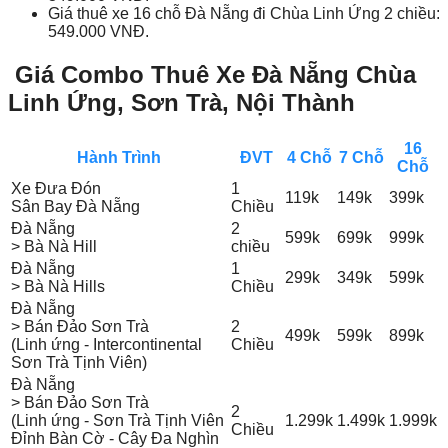
Giá thuê xe 16 chỗ Đà Nẵng đi Chùa Linh Ứng 2 chiều:
549.000 VNĐ.
Giá Combo Thuê Xe Đà Nẵng Chùa
Linh Ứng, Sơn Trà, Nội Thành
16
Hành Trình
ĐVT
4 Chỗ
7 Chỗ
Chỗ
Xe Đưa Đón
1
119k
149k
399k
Sân Bay Đà Nẵng
Chiều
Đà Nẵng
2
599k
699k
999k
> Bà Nà Hill
chiều
Đà Nẵng
1
299k
349k
599k
> Bà Nà Hills
Chiều
Đà Nẵng
> Bán Đảo Sơn Trà
2
499k
599k
899k
(Linh ứng - Intercontinental
Chiều
Sơn Trà Tịnh Viên)
Đà Nẵng
> Bán Đảo Sơn Trà
2
(Linh ứng - Sơn Trà Tịnh Viên
1.299k
1.499k
1.999k
Chiều
Đỉnh Bàn Cờ - Cây Đa Nghìn