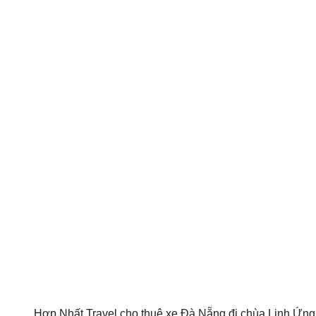
Hợp Nhất Travel cho thuê xe Đà Nẵng đi chùa Linh Ứn