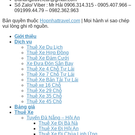
Số Zalo/ Viber : Mr Hải 0906.314.315 - 0905.407.966 –
091999.44.79 – 0982.362.963
Bản quyền thuộc
Hopnhattravel.com
| Mọi hành vi sao chép
vui lòng ghi rõ nguồn.
Giới thiệu
Dịch vụ
Thuê Xe Du Lịch
Thuê Xe Hợp Đồng
Thuê Xe Đám Cưới
Xe Đưa Đón Sân Bay
Thuê Xe 4 Chỗ Tự Lái
Thuê Xe 7 Chỗ Tự Lái
Thuê Xe Bản Tải Tự Lái
Thuê xe 16 Chỗ
Thuê Xe 29 Chỗ
Thuê Xe 35 Chỗ
Thuê Xe 45 Chỗ
Bảng giá
Thuê Xe
Tuyến Đà Nẵng – Hội An
Thuê Xe Đi Bà Nà
Thuê Xe Đi Hội An
Thuê Xe Đi Chùa Linh Ứng