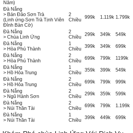
Năm)
Đà Nẵng
> Bán Đảo Sơn Trà
2
999k
1.119k
1.799k
(Linh ứng-Sơn Trà Tịnh Viên
Chiều
Đỉnh Bàn Cờ)
Đà Nẵng
2
299k
349k
549k
> Chùa Linh Ứng
Chiều
Đà Nẵng
1
399k
349k
699k
> Hòa Phú Thành
Chiều
Đà Nẵng
2
699k
799k
1199k
> Hòa Phú Thành
Chiều
Đà Nẵng
1
359k
399k
549k
> Hồ Hòa Trung
Chiều
Đà Nẵng
2
699k
799k
999k
> Hồ Hòa Trung
Chiều
Đà Nẵng
2
299k
359k
599k
> Ngũ Hành Sơn
Chiều
Đà Nẵng
2
699k
799k
1.199k
> Núi Thần Tài
Chiều
Đà Nẵng
1
399k
449k
699k
> Núi Thần Tài
Chiều