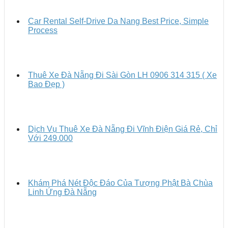
Car Rental Self-Drive Da Nang Best Price, Simple
Process
Thuê Xe Đà Nẵng Đi Sài Gòn LH 0906 314 315 ( Xe
Bao Đẹp )
Dịch Vụ Thuê Xe Đà Nẵng Đi Vĩnh Điện Giá Rẻ, Chỉ
Với 249.000
Khám Phá Nét Độc Đáo Của Tượng Phật Bà Chùa
Linh Ứng Đà Nẵng