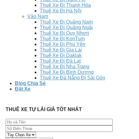
Thuê Xe Đi Thanh Hóa
Thuê Xe Đi Hà Nội
Vào Nam
Thuê Xe Đi Quảng Nam
Thuê Xe Đi Quảng Ngãi
Thuê Xe Đi Quy Nhơn
Thuê Xe Đi KonTum
Thuê Xe Đi Phú Yên
Thuê Xe Đi Gia Lai
Thuê Xe Đi Daklak
Thuê Xe Đi Đà Lạt
Thuê Xe Đi Nha Trang
Thuê Xe Đi Bình Dương
Thuê Xe Đà Nẵng Đi Sài Gòn
Blog Chia Sẻ
Đặt Xe
THUÊ XE TỰ LÁI GIÁ TỐT NHẤT