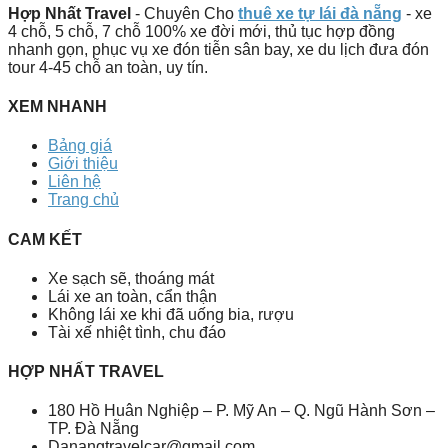
Hợp Nhất Travel
- Chuyên Cho
thuê xe tự lái đà nẵng
- xe
4 chỗ, 5 chỗ, 7 chỗ 100% xe đời mới, thủ tục hợp đồng
nhanh gọn, phục vụ xe đón tiễn sân bay, xe du lịch đưa đón
tour 4-45 chỗ an toàn, uy tín.
XEM NHANH
Bảng giá
Giới thiệu
Liên hệ
Trang chủ
CAM KẾT
Xe sạch sẽ, thoáng mát
Lái xe an toàn, cẩn thận
Không lái xe khi đã uống bia, rượu
Tài xế nhiệt tình, chu đáo
HỢP NHẤT TRAVEL
180 Hồ Huân Nghiệp – P. Mỹ An – Q. Ngũ Hành Sơn –
TP. Đà Nẵng
Danangtravelcar@gmail.com