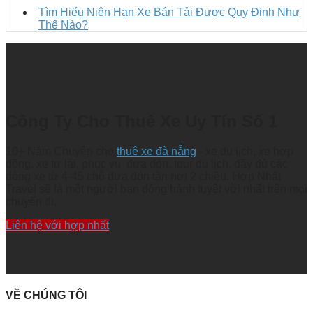
Tìm Hiểu Niên Hạn Xe Bán Tải Được Quy Định Như
Thế Nào?
Công Ty Cho Thuê Xe Uy Tín Số 1
10+ Năm Chuyên cho
thuê xe đà nẵng
- xe du lịch, xe hợp
đồng, xe tự lái, phục vụ đưa đón, tour du lịch. đầy đủ các
dòng xe từ 4-45 chỗ đưa đón tận nơi 2 chiều. Hợp Nhất
Travel sẽ là một người bạn đồng hành tuyệt vời nhất trên mọi
chuyến đi.
Liên hệ với hợp nhất
VỀ CHÚNG TÔI