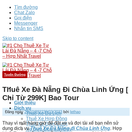
Tìm đường
Chat Zalo
Gọi điện
Messenger
Nhắn tin SMS
Skip to content
Tuyến Đường
Thuê Xe Đà Nẵng Đi Chùa Linh Ứng [
Chỉ Từ 299K] Bao Tour
Giới thiệu
Dịch vụ
Đăng ngày
29/10/2022
30/03/2023
bởi
lethao
Thuê Xe Du Lịch
Thuê Xe Hợp Đồng
Thay vì mất hàng giờ để đặt xe và đợi tài xế bạn nên sử
Thuê Xe Đám Cưới
dụng dịch vụ
Thuê Xe Đà Nẵng đi Chùa Linh Ứng
.
Hợp
Xe Đưa Đón Sân Bay