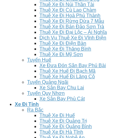
Thuê Xe Đi Núi Thần Tài
Thuê Xe Đi Cù Lao Chàm
Thuê Xe Đi Hoà Phú Thành
Thuê Xe Đi Rừng Dừa 7 Mẫu
Thuê Xe Đi Bán Đảo Sơn Trà
Thuê Xe Đi Đại Lộc – Ái Nghĩa
Dịch Vụ Thuê Xe Đi Vĩnh Điện
Thuê Xe Đi Điện Bàn
Thuê Xe Đi Thăng Bình
Thuê Xe Đi Mỹ Sơn
Tuyến Huế
Xe Đưa Đón Sân Bay Phú Bài
Thuê Xe Huế Đi Bạch Mã
Thuê Xe Huế Đi Lăng Cô
Tuyến Quảng Ngãi
Xe Sân Bay Chu Lai
Tuyến Quy Nhơn
Xe Sân Bay Phù Cát
Xe Đi Tỉnh
Ra Bắc
Thuê Xe Đi Huế
Thuê Xe Đi Quảng Trị
Thuê Xe Đi Quảng Bình
Thuê Xe Đi Hà Tĩnh
Thuê Xe Đi Nghệ An