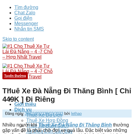
Tìm đường
Chat Zalo
Gọi điện
Messenger
Nhắn tin SMS
Skip to content
Tuyến Đường
Thuê Xe Đà Nẵng Đi Thăng Bình [ Chỉ
449K ] Đi Riêng
Giới thiệu
Dịch vụ
Đăng ngày
30/03/2023
30/03/2023
bởi
lethao
Thuê Xe Du Lịch
Thuê Xe Hợp Đồng
Nhiều người khi
Thuê Xe Đà Nẵng Đi Thăng Bình
thường
Thuê Xe Đám Cưới
gặp vấn đề là phải chờ đợi xe quá lâu. Đặc biệt vào những
Xe Đưa Đón Sân Bay