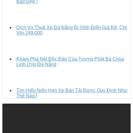
Bao Đẹp )
Dịch Vụ Thuê Xe Đà Nẵng Đi Vĩnh Điện Giá Rẻ, Chỉ
Với 249.000
Khám Phá Nét Độc Đáo Của Tượng Phật Bà Chùa
Linh Ứng Đà Nẵng
Tìm Hiểu Niên Hạn Xe Bán Tải Được Quy Định Như
Thế Nào?