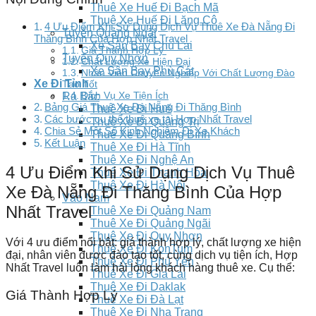
Thuê Xe Huế Đi Bạch Mã
Thuê Xe Huế Đi Lăng Cô
4 Ưu Điểm Khi Sử Dụng Dịch Vụ Thuê Xe Đà Nẵng Đi
Tuyến Quảng Ngãi
Thăng Bình Của Hợp Nhất Travel
Xe Sân Bay Chu Lai
Giá Thành Hợp Lý
Tuyến Quy Nhơn
Chất Lượng Xe Hiện Đại
Xe Sân Bay Phù Cát
Nhân Viên Chuyên Nghiệp Với Chất Lượng Đào
Xe Đi Tỉnh
Tạo Tốt
Dịch Vụ Xe Tiện Ích
Ra Bắc
Bảng Giá Thuê Xe Đà Nẵng Đi Thăng Bình
Thuê Xe Đi Huế
Các bước cụ thể thuê xe tại Hợp Nhất Travel
Thuê Xe Đi Quảng Trị
Chia Sẻ Một Số Kinh Nghiệm Đi Xe Khách
Thuê Xe Đi Quảng Bình
Kết Luận
Thuê Xe Đi Hà Tĩnh
Thuê Xe Đi Nghệ An
4 Ưu Điểm Khi Sử Dụng Dịch Vụ Thuê
Thuê Xe Đi Thanh Hóa
Thuê Xe Đi Hà Nội
Xe Đà Nẵng Đi Thăng Bình Của Hợp
Vào Nam
Nhất Travel
Thuê Xe Đi Quảng Nam
Thuê Xe Đi Quảng Ngãi
Thuê Xe Đi Quy Nhơn
Với 4 ưu điểm nổi bật: giá thành hợp lý, chất lượng xe hiện
Thuê Xe Đi KonTum
đại, nhân viên được đào tạo tốt, cùng dịch vụ tiện ích, Hợp
Thuê Xe Đi Phú Yên
Nhất Travel luôn làm hài lòng khách hàng thuê xe. Cụ thể:
Thuê Xe Đi Gia Lai
Thuê Xe Đi Daklak
Giá Thành Hợp Lý
Thuê Xe Đi Đà Lạt
Thuê Xe Đi Nha Trang