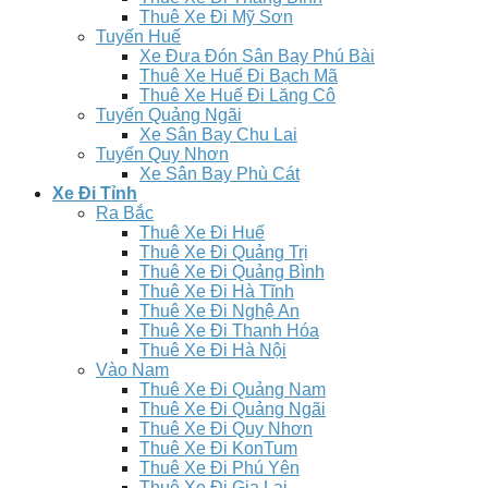
Thuê Xe Đi Mỹ Sơn
Tuyến Huế
Xe Đưa Đón Sân Bay Phú Bài
Thuê Xe Huế Đi Bạch Mã
Thuê Xe Huế Đi Lăng Cô
Tuyến Quảng Ngãi
Xe Sân Bay Chu Lai
Tuyến Quy Nhơn
Xe Sân Bay Phù Cát
Xe Đi Tỉnh
Ra Bắc
Thuê Xe Đi Huế
Thuê Xe Đi Quảng Trị
Thuê Xe Đi Quảng Bình
Thuê Xe Đi Hà Tĩnh
Thuê Xe Đi Nghệ An
Thuê Xe Đi Thanh Hóa
Thuê Xe Đi Hà Nội
Vào Nam
Thuê Xe Đi Quảng Nam
Thuê Xe Đi Quảng Ngãi
Thuê Xe Đi Quy Nhơn
Thuê Xe Đi KonTum
Thuê Xe Đi Phú Yên
Thuê Xe Đi Gia Lai