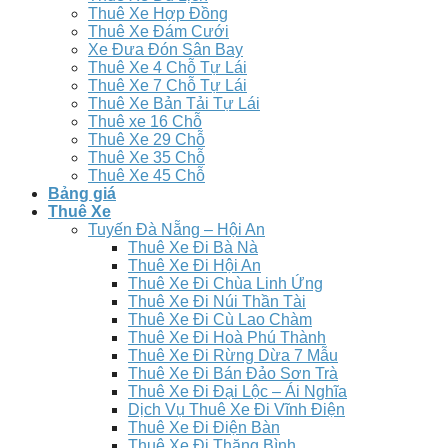
Thuê Xe Hợp Đồng
Thuê Xe Đám Cưới
Xe Đưa Đón Sân Bay
Thuê Xe 4 Chỗ Tự Lái
Thuê Xe 7 Chỗ Tự Lái
Thuê Xe Bản Tải Tự Lái
Thuê xe 16 Chỗ
Thuê Xe 29 Chỗ
Thuê Xe 35 Chỗ
Thuê Xe 45 Chỗ
Bảng giá
Thuê Xe
Tuyến Đà Nẵng – Hội An
Thuê Xe Đi Bà Nà
Thuê Xe Đi Hội An
Thuê Xe Đi Chùa Linh Ứng
Thuê Xe Đi Núi Thần Tài
Thuê Xe Đi Cù Lao Chàm
Thuê Xe Đi Hoà Phú Thành
Thuê Xe Đi Rừng Dừa 7 Mẫu
Thuê Xe Đi Bán Đảo Sơn Trà
Thuê Xe Đi Đại Lộc – Ái Nghĩa
Dịch Vụ Thuê Xe Đi Vĩnh Điện
Thuê Xe Đi Điện Bàn
Thuê Xe Đi Thăng Bình