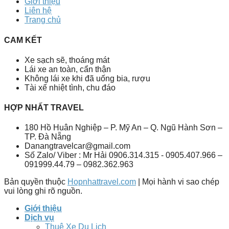
Giới thiệu
Liên hệ
Trang chủ
CAM KẾT
Xe sạch sẽ, thoáng mát
Lái xe an toàn, cẩn thận
Không lái xe khi đã uống bia, rượu
Tài xế nhiệt tình, chu đáo
HỢP NHẤT TRAVEL
180 Hồ Huân Nghiệp – P. Mỹ An – Q. Ngũ Hành Sơn –
TP. Đà Nẵng
Danangtravelcar@gmail.com
Số Zalo/ Viber : Mr Hải 0906.314.315 - 0905.407.966 –
091999.44.79 – 0982.362.963
Bản quyền thuộc
Hopnhattravel.com
| Mọi hành vi sao chép
vui lòng ghi rõ nguồn.
Giới thiệu
Dịch vụ
Thuê Xe Du Lịch