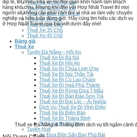
dịp lễ, tết nhiều nhà xe rời thời gian khởi hành làm khách
Thuê Xe 4 Chỗ Tự Lái
hàng khó chịu. Nhưng khi đến với Hợp Nhất Travel thì mọi
Thuê Xe 7 Chỗ Tự Lái
người sẽ không cần phải chờ đợi vì nhà xe làm việc chuyên
Thuê Xe Bản Tải Tự Lái
nghiệp và luôn luôn đúng giờ. Hãy cùng tìm hiểu các dịch vụ
Thuê xe 16 Chỗ
ở Hợp Nhất Travel qua bài viết dưới đây nhé!
Thuê Xe 29 Chỗ
Thuê Xe 35 Chỗ
Thuê Xe 45 Chỗ
Bảng giá
Thuê Xe
Tuyến Đà Nẵng – Hội An
Thuê Xe Đi Bà Nà
Thuê Xe Đi Hội An
Thuê Xe Đi Chùa Linh Ứng
Thuê Xe Đi Núi Thần Tài
Thuê Xe Đi Cù Lao Chàm
Thuê Xe Đi Hoà Phú Thành
Thuê Xe Đi Rừng Dừa 7 Mẫu
Thuê Xe Đi Bán Đảo Sơn Trà
Thuê Xe Đi Đại Lộc – Ái Nghĩa
Dịch Vụ Thuê Xe Đi Vĩnh Điện
Thuê Xe Đi Điện Bàn
Thuê Xe Đi Thăng Bình
Thuê Xe Đi Mỹ Sơn
Thuê xe Đà Nẵng đi Thăng Bình dịch vụ tốt ngắm cảnh 
Tuyến Huế
Xe Đưa Đón Sân Bay Phú Bài
Nội Dung Chính