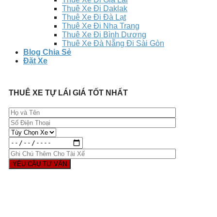
Thuê Xe Đi Daklak
Thuê Xe Đi Đà Lạt
Thuê Xe Đi Nha Trang
Thuê Xe Đi Bình Dương
Thuê Xe Đà Nẵng Đi Sài Gòn
Blog Chia Sẻ
Đặt Xe
THUÊ XE TỰ LÁI GIÁ TỐT NHẤT