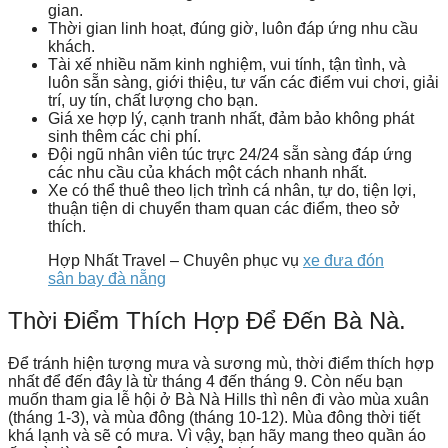
gian.
Thời gian linh hoạt, đúng giờ, luôn đáp ứng nhu cầu
khách.
Tài xế nhiều năm kinh nghiệm, vui tính, tận tình, và
luôn sẵn sàng, giới thiệu, tư vấn các điểm vui chơi, giải
trí, uy tín, chất lượng cho bạn.
Giá xe hợp lý, cạnh tranh nhất, đảm bảo không phát
sinh thêm các chi phí.
Đội ngũ nhân viên túc trực 24/24 sẵn sàng đáp ứng
các nhu cầu của khách một cách nhanh nhất.
Xe có thể thuê theo lịch trình cá nhân, tự do, tiện lợi,
thuận tiện di chuyển tham quan các điểm, theo sở
thích.
Hợp Nhất Travel – Chuyên phục vụ
xe đưa đón
sân bay đà nẵng
Thời Điểm Thích Hợp Để Đến Bà Nà.
Để tránh hiện tượng mưa và sương mù, thời điểm thích hợp
nhất để đến đây là từ tháng 4 đến tháng 9. Còn nếu bạn
muốn tham gia lễ hội ở Bà Nà Hills thì nên đi vào mùa xuân
(tháng 1-3), và mùa đông (tháng 10-12). Mùa đông thời tiết
khá lạnh và sẽ có mưa. Vì vậy, bạn hãy mang theo quần áo