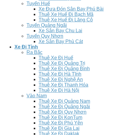
Tuyến Huế
Xe Đưa Đón Sân Bay Phú Bài
Thuê Xe Huế Đi Bạch Mã
Thuê Xe Huế Đi Lăng Cô
Tuyến Quảng Ngãi
Xe Sân Bay Chu Lai
Tuyến Quy Nhơn
Xe Sân Bay Phù Cát
Xe Đi Tỉnh
Ra Bắc
Thuê Xe Đi Huế
Thuê Xe Đi Quảng Trị
Thuê Xe Đi Quảng Bình
Thuê Xe Đi Hà Tĩnh
Thuê Xe Đi Nghệ An
Thuê Xe Đi Thanh Hóa
Thuê Xe Đi Hà Nội
Vào Nam
Thuê Xe Đi Quảng Nam
Thuê Xe Đi Quảng Ngãi
Thuê Xe Đi Quy Nhơn
Thuê Xe Đi KonTum
Thuê Xe Đi Phú Yên
Thuê Xe Đi Gia Lai
Thuê Xe Đi Daklak