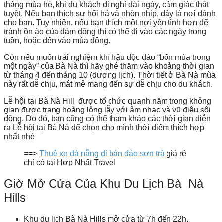
tháng mùa hè, khi du khách đi nghỉ dài ngày, cảm giác thật
tuyệt. Nếu bạn thích sự hối hả và nhộn nhịp, đây là nơi dành
cho bạn. Tuy nhiên, nếu bạn thích một nơi yên tĩnh hơn để
tránh ồn ào của đám đông thì có thể đi vào các ngày trong
tuần, hoặc đến vào mùa đông.
Còn nếu muốn trải nghiệm khí hậu độc đáo “bốn mùa trong
một ngày” của Bà Nà thì hãy ghé thăm vào khoảng thời gian
từ tháng 4 đến tháng 10 (dương lịch). Thời tiết ở Bà Nà mùa
này rất dễ chịu, mát mẻ mang đến sự dễ chịu cho du khách.
Lễ hội tại Bà Nà Hill được tổ chức quanh năm trong không
gian được trang hoàng lộng lẫy với âm nhạc và vũ điệu sôi
động. Do đó, bạn cũng có thể tham khảo các thời gian diễn
ra Lễ hội tại Bà Nà để chọn cho mình thời điểm thích hợp
nhất nhé
==>
Thuê xe đà nẵng đi bán đảo sơn trà
giá rẻ
chỉ có tại Hợp Nhất Travel
Giờ Mở Cửa Của Khu Du Lịch Bà Nà
Hills
Khu du lịch Bà Nà Hills mở cửa từ 7h đến 22h.