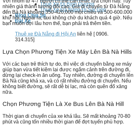
Với nhóm từ 4-7 người có thể cân nhắc lựa chọn này. Tuy
Thuê Xe Đi Bình Dương
nhiên giá thành tương đối cao. Giá đi chuyển từ Đà Nẵng
Thuê Xe Đà Nẵng Đi Sài Gòn
đến Bà Nà khoảng 350-420,000 một chiều và 500-600.000
Blog Chia Sẻ
khứ hồi. Ngoài ra, taxi không chờ du khách quá 4 giờ. Nếu
Đặt Xe
bạn muốn đợi lâu hơn thế, bạn phải trả thêm tiền.
Thuê xe Đà Nẵng đi Hội An
liên hệ [ 0906.
314.315]
Lựa Chọn Phương Tiện Xe Máy Lên Bà Nà Hills
Với các bạn trẻ thích tự do, thì việc di chuyển bằng xe máy
giúp bạn vừa tiết kiệm lại được ngắm cảnh trên đường đi,
dừng lại check-in ăn uống. Tuy nhiên, đường di chuyển lên
Bà Nà cũng khá xa, và có rất nhiều đường di chuyển. Nếu
không biết đường, sẽ rất dễ bị lạc, mà còn quên đổ xăng
nữa.
Chọn Phương Tiện Là Xe Bus Lên Bà Nà Hill
Thời gian di chuyển của xe khá lâu. Sẽ mất khoảng 70-80
phút và cũng tốn nhiều thời gian để đợt tuyến phù hợp.