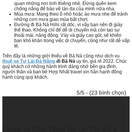
quan những nơi linh thiêng nhé. Đừng quên kem
chống nắng để bảo vệ làn da của mình nữa nha.
Mùa mưa: Mang theo ô nhỏ hoặc áo mưa nhẹ để tránh
những cơn mưa giao mùa bất chợt.
Đường đi Bà Nà Hills rất dốc, vì vậy bạn nên đi giày
thể thao. Không chỉ để dễ di chuyển mà còn tạo sự
thoải mái, năng động. Váy và giày cao gót, sẽ khiến
bạn khó khăn trong việc di chuyển, cũng như rất dễ vấp
té.
Trên đây là những giới thiệu về Bà Nà cũng như dịch vụ
thuê xe Tự Lái Đà Nẵng
đi Bà Nà
uy tín, giá rẻ 2022. Chúc
quý khách có những hành trình đáng nhớ bên gia đình,
người thân và bạn bè Hợp Nhất travel xin hân hạnh đồng
hành cùng quý khách.
5/5 - (23 bình chọn)
Công Ty Cho Thuê Xe Uy Tín Số 1