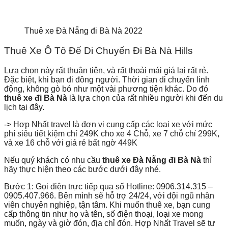
Thuê xe Đà Nẵng đi Bà Nà 2022
Thuê Xe Ô Tô Để Di Chuyển Đi Bà Nà Hills
Lựa chọn này rất thuận tiện, và rất thoải mái giá lại rất rẻ.
Đặc biệt, khi bạn đi đông người. Thời gian di chuyển linh
động, không gò bó như một vài phương tiện khác. Do đó
thuê xe đi Bà Nà
là lựa chọn của rất nhiều người khi đến du
lịch tại đây.
-> Hợp Nhất travel là đơn vị cung cấp các loại xe với mức
phí siêu tiết kiệm chỉ 249K cho xe 4 Chỗ, xe 7 chỗ chỉ 299K,
và xe 16 chỗ với giá rẻ bất ngờ 449K
Nếu quý khách có nhu cầu
thuê xe Đà Nẵng đi Bà Nà
thì
hãy thực hiện theo các bước dưới đây nhé.
Bước 1: Gọi điện trực tiếp qua số Hotline: 0906.314.315 –
0905.407.966
. Bên mình sẽ hỗ trợ 24/24, với đội ngũ nhân
viên chuyên nghiệp, tận tâm. Khi muốn thuê xe, bạn cung
cấp thông tin như họ và tên, số điện thoại, loại xe mong
muốn, ngày và giờ đón, địa chỉ đón. Hợp Nhất Travel sẽ tư