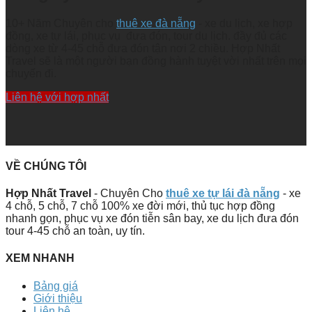
10+ Năm Chuyên cho
thuê xe đà nẵng
- xe du lịch, xe hợp
đồng, xe tự lái, phục vụ đưa đón, tour du lịch. đầy đủ các
dòng xe từ 4-45 chỗ đưa đón tận nơi 2 chiều. Hợp Nhất
Travel sẽ là một người bạn đồng hành tuyệt vời nhất trên mọi
chuyến đi.
Liên hệ với hợp nhất
VỀ CHÚNG TÔI
Hợp Nhất Travel
- Chuyên Cho
thuê xe tự lái đà nẵng
- xe
4 chỗ, 5 chỗ, 7 chỗ 100% xe đời mới, thủ tục hợp đồng
nhanh gọn, phục vụ xe đón tiễn sân bay, xe du lịch đưa đón
tour 4-45 chỗ an toàn, uy tín.
XEM NHANH
Bảng giá
Giới thiệu
Liên hệ