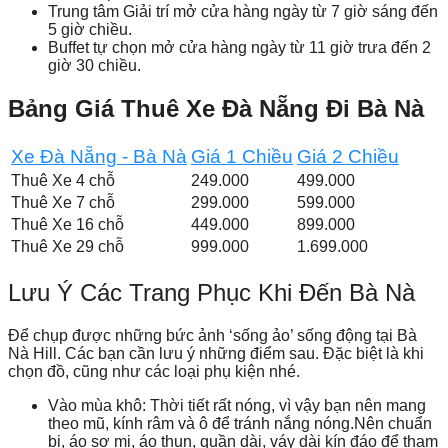
Trung tâm Giải trí mở cửa hàng ngày từ 7 giờ sáng đến
5 giờ chiều.
Buffet tự chọn mở cửa hàng ngày từ 11 giờ trưa đến 2
giờ 30 chiều.
Bảng Giá Thuê Xe Đà Nẵng Đi Bà Nà
Xe Đà Nẵng - Bà Nà
Giá 1 Chiều
Giá 2 Chiều
Thuê Xe 4 chỗ
249.000
499.000
Thuê Xe 7 chỗ
299.000
599.000
Thuê Xe 16 chỗ
449.000
899.000
Thuê Xe 29 chỗ
999.000
1.699.000
Lưu Ý Các Trang Phục Khi Đến Bà Nà
Để chụp được những bức ảnh ‘sống ảo’ sống động tại Bà
Nà Hill. Các bạn cần lưu ý những điểm sau. Đặc biệt là khi
chọn đồ, cũng như các loại phụ kiện nhé.
Vào mùa khô: Thời tiết rất nóng, vì vậy bạn nên mang
theo mũ, kính râm và ô để tránh nắng nóng.Nên chuẩn
bị, áo sơ mi, áo thun, quần dài, váy dài kín đáo để tham