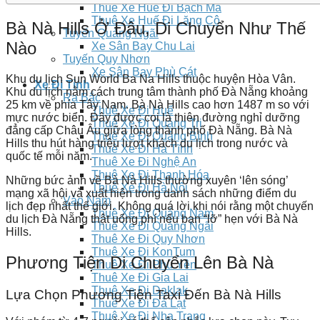
Thuê Xe Huế Đi Bạch Mã
Thuê Xe Huế Đi Lăng Cô
Bà Nà Hills Ở Đâu, Di Chuyển Như Thế
Tuyến Quảng Ngãi
Nào
Xe Sân Bay Chu Lai
Tuyến Quy Nhơn
Xe Sân Bay Phù Cát
Khu du lịch Sun World Ba Na Hills thuộc huyện Hòa Vân.
Xe Đi Tỉnh
Khu du lịch nằm cách trung tâm thành phố Đà Nẵng khoảng
Ra Bắc
25 km về phía Tây Nam. Bà Nà Hills cao hơn 1487 m so với
Thuê Xe Đi Huế
mực nước biển. Đây được coi là thiên đường nghỉ dưỡng
Thuê Xe Đi Quảng Trị
đẳng cấp Châu Âu giữa lòng thành phố Đà Nẵng. Bà Nà
Thuê Xe Đi Quảng Bình
Hills thu hút hàng triệu lượt khách du lịch trong nước và
Thuê Xe Đi Hà Tĩnh
quốc tế mỗi năm.
Thuê Xe Đi Nghệ An
Thuê Xe Đi Thanh Hóa
Những bức ảnh về Bà Nà Hills thường xuyên ‘lên sóng’
Thuê Xe Đi Hà Nội
mạng xã hội và xuất hiện trong danh sách những điểm du
Vào Nam
lịch đẹp nhất thế giới. Không quá lời khi nói rằng một chuyến
Thuê Xe Đi Quảng Nam
du lịch Đà Nẵng thật uổng phí nếu bạn “lỡ” hẹn với Bà Nà
Thuê Xe Đi Quảng Ngãi
Hills.
Thuê Xe Đi Quy Nhơn
Thuê Xe Đi KonTum
Phương Tiện Di Chuyển Lên Bà Nà
Thuê Xe Đi Phú Yên
Thuê Xe Đi Gia Lai
Thuê Xe Đi Daklak
Lựa Chọn Phương Tiện Taxi Đến Bà Nà Hills
Thuê Xe Đi Đà Lạt
Thuê Xe Đi Nha Trang