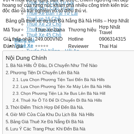
Thuê Xe 4 Chỗ Tự Lái
hoang sơ của rừng núi, khám phá nhiều công trình kiến ​​trúc
Thuê Xe 7 Chỗ Tự Lái
độc đáo và trải nghiệm vô số điều thú vị.
Thuê Xe Bản Tải Tự Lái
Thuê xe 16 Chỗ
Bảng giá thuê xe du lịch Đà Nẵng Bà Nà Hills – Hợp Nhất
Thuê Xe 29 Chỗ
Hợp Nhất
Thuê Xe 35 Chỗ
Mã Tour
Thue-xe-bana
Thương hiệu
Travel
Thuê Xe 45 Chỗ
Giá thấp nhất
249.000VND
Hotline
0906314315
Bảng giá
Thuê Xe
Đánh giá
⭐⭐⭐⭐⭐
Reviewer
Thai Hai
Tuyến Đà Nẵng – Hội An
Thuê Xe Đi Bà Nà
Nội Dung Chính
Thuê Xe Đi Hội An
Bà Nà Hills Ở Đâu, Di Chuyển Như Thế Nào
Thuê Xe Đi Chùa Linh Ứng
Phương Tiện Di Chuyển Lên Bà Nà
Thuê Xe Đi Núi Thần Tài
Thuê Xe Đi Cù Lao Chàm
Lựa Chọn Phương Tiện Taxi Đến Bà Nà Hills
Thuê Xe Đi Hoà Phú Thành
Lựa Chọn Phương Tiện Xe Máy Lên Bà Nà Hills
Thuê Xe Đi Rừng Dừa 7 Mẫu
Chọn Phương Tiện Là Xe Bus Lên Bà Nà Hill
Thuê Xe Đi Bán Đảo Sơn Trà
Thuê Xe Đi Đại Lộc – Ái Nghĩa
Thuê Xe Ô Tô Để Di Chuyển Đi Bà Nà Hills
Dịch Vụ Thuê Xe Đi Vĩnh Điện
Thời Điểm Thích Hợp Để Đến Bà Nà.
Thuê Xe Đi Điện Bàn
Giờ Mở Cửa Của Khu Du Lịch Bà Nà Hills
Thuê Xe Đi Thăng Bình
Thuê Xe Đi Mỹ Sơn
Bảng Giá Thuê Xe Đà Nẵng Đi Bà Nà
Tuyến Huế
Lưu Ý Các Trang Phục Khi Đến Bà Nà
Xe Đưa Đón Sân Bay Phú Bài