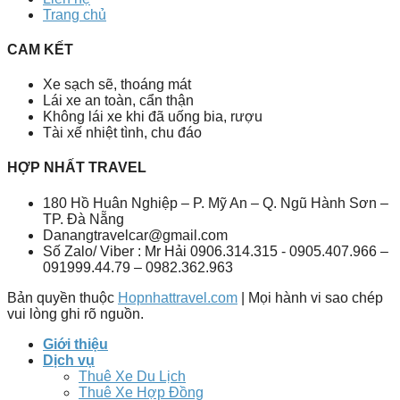
Trang chủ
CAM KẾT
Xe sạch sẽ, thoáng mát
Lái xe an toàn, cẩn thận
Không lái xe khi đã uống bia, rượu
Tài xế nhiệt tình, chu đáo
HỢP NHẤT TRAVEL
180 Hồ Huân Nghiệp – P. Mỹ An – Q. Ngũ Hành Sơn –
TP. Đà Nẵng
Danangtravelcar@gmail.com
Số Zalo/ Viber : Mr Hải 0906.314.315 - 0905.407.966 –
091999.44.79 – 0982.362.963
Bản quyền thuộc
Hopnhattravel.com
| Mọi hành vi sao chép
vui lòng ghi rõ nguồn.
Giới thiệu
Dịch vụ
Thuê Xe Du Lịch
Thuê Xe Hợp Đồng