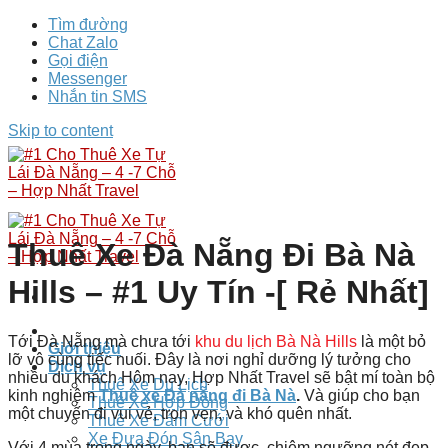
Tìm đường
Chat Zalo
Gọi điện
Messenger
Nhắn tin SMS
Skip to content
Thuê Xe Đà Nẵng Đi Bà Nà
Hills – #1 Uy Tín -[ Rẻ Nhất]
Tới Đà Nẵng mà chưa tới
khu du lịch Bà Nà Hills
là một bỏ
Giới thiệu
lỡ vô cùng tiếc nuối. Đây là nơi nghỉ dưỡng lý tưởng cho
Dịch vụ
nhiều du khách Hôm nay,
Hợp Nhất Travel
sẽ bật mí toàn bộ
Thuê Xe Du Lịch
kinh nghiệm
Thuê xe Đà nẵng đi Bà Nà
.
Và giúp cho bạn
Thuê Xe Hợp Đồng
một chuyến đi vui vẻ, trọn vẹn, và khó quên nhất.
Thuê Xe Đám Cưới
Xe Đưa Đón Sân Bay
Với 4 mùa trong ngày, bạn sẽ được, chiêm ngưỡng nét đẹp