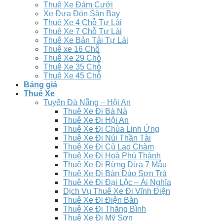
Thuê Xe Đám Cưới
Xe Đưa Đón Sân Bay
Thuê Xe 4 Chỗ Tự Lái
Thuê Xe 7 Chỗ Tự Lái
Thuê Xe Bản Tải Tự Lái
Thuê xe 16 Chỗ
Thuê Xe 29 Chỗ
Thuê Xe 35 Chỗ
Thuê Xe 45 Chỗ
Bảng giá
Thuê Xe
Tuyến Đà Nẵng – Hội An
Thuê Xe Đi Bà Nà
Thuê Xe Đi Hội An
Thuê Xe Đi Chùa Linh Ứng
Thuê Xe Đi Núi Thần Tài
Thuê Xe Đi Cù Lao Chàm
Thuê Xe Đi Hoà Phú Thành
Thuê Xe Đi Rừng Dừa 7 Mẫu
Thuê Xe Đi Bán Đảo Sơn Trà
Thuê Xe Đi Đại Lộc – Ái Nghĩa
Dịch Vụ Thuê Xe Đi Vĩnh Điện
Thuê Xe Đi Điện Bàn
Thuê Xe Đi Thăng Bình
Thuê Xe Đi Mỹ Sơn