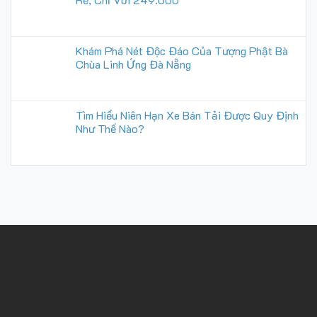
Khám Phá Nét Độc Đáo Của Tượng Phật Bà
Chùa Linh Ứng Đà Nẵng
Tìm Hiểu Niên Hạn Xe Bán Tải Được Quy Định
Như Thế Nào?