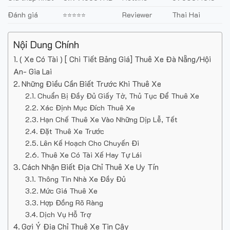
Đánh giá
Reviewer
Thai Hai
⭐⭐⭐⭐⭐
Nội Dung Chính
( Xe Có Tài ) [ Chi Tiết Bảng Giá] Thuê Xe Đà Nẵng/Hội
An- Gia Lai
Những Điều Cần Biết Trước Khi Thuê Xe
Chuẩn Bị Đầy Đủ Giấy Tờ, Thủ Tục Để Thuê Xe
Xác Định Mục Đích Thuê Xe
Hạn Chế Thuê Xe Vào Những Dịp Lễ, Tết
Đặt Thuê Xe Trước
Lên Kế Hoạch Cho Chuyến Đi
Thuê Xe Có Tài Xế Hay Tự Lái
Cách Nhận Biết Địa Chỉ Thuê Xe Uy Tín
Thông Tin Nhà Xe Đầy Đủ
Mức Giá Thuê Xe
Hợp Đồng Rõ Ràng
Dịch Vụ Hỗ Trợ
Gợi Ý Địa Chỉ Thuê Xe Tin Cậy