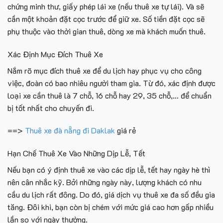
chứng minh thư, giấy phép lái xe (nếu thuê xe tự lái). Và sẽ
cần một khoản đặt cọc trước để giữ xe. Số tiền đặt cọc sẽ
phụ thuộc vào thời gian thuê, dòng xe mà khách muốn thuê.
Xác Định Mục Đích Thuê Xe
Nắm rõ mục đích thuê xe để du lịch hay phục vụ cho công
việc, đoàn có bao nhiêu người tham gia. Từ đó, xác định được
loại xe cần thuê là 7 chỗ, 16 chỗ hay 29, 35 chỗ,… để chuẩn
bị tốt nhất cho chuyến đi.
==>
Thuê xe đà nẵng đi Daklak
giá rẻ
Hạn Chế Thuê Xe Vào Những Dịp Lễ, Tết
Nếu bạn có ý định thuê xe vào các dịp lễ, tết hay ngày hè thì
nên cân nhắc kỹ. Bởi những ngày này, lượng khách có nhu
cầu du lịch rất đông. Do đó, giá dịch vụ thuê xe đa số đều gia
tăng. Đôi khi, bạn còn bị chém với mức giá cao hơn gấp nhiều
lần so với ngày thường.