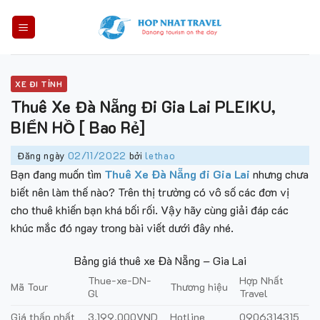
Skip
to
content
XE ĐI TỈNH
Thuê Xe Đà Nẵng Đi Gia Lai PLEIKU,
BIỂN HỒ [ Bao Rẻ]
Đăng ngày
02/11/2022
bởi
lethao
Bạn đang muốn tìm
Thuê Xe Đà Nẵng đi Gia Lai
nhưng chưa
biết nên làm thế nào?
Trên thị trường có vô số các đơn vị
cho thuê khiến bạn khá bối rối. Vậy hãy cùng giải đáp các
khúc mắc đó ngay trong bài viết dưới đây nhé.
Bảng giá thuê xe Đà Nẵng – Gia Lai
Thue-xe-DN-
Hợp Nhất
Mã Tour
Thương hiệu
Gl
Travel
Giá thấp nhất
3.199.000VND
Hotline
0906314315