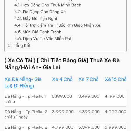
Hợp Đồng Cho Thuê Minh Bạch
Đa Dạng Các Dòng Xe
Đầy Đủ Tiện Nghi
Hỗ Trợ Kiểm Tra Trước Khi Giao Nhận Xe
Mức Giá Cạnh Tranh
Dịch Vụ Tư Vấn Miễn Phí
Tổng Kết
( Xe Có Tài ) [ Chi Tiết Bảng Giá] Thuê Xe Đà
Nẵng/Hội An- Gia Lai
Xe Đà Nẵng- Gia
Xe 4 Chỗ
Xe 7 Chỗ
Xe 16 Chỗ
Lai( Đi Riêng)
Đà Nẵng - Tp Pleiku 1
3.199.000
3.499.000
4.199.000
chiều
Đà Nẵng - Tp Pleiku 2
3.999.000
4.399.000
4.999.000
chiều 1 ngày
Đà Nẵng - Tp Pleiku 2
4.799.000
5.399.000
5.999.000