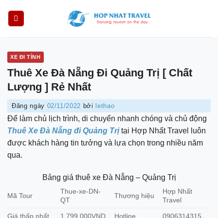
Skip
to
content
XE ĐI TỈNH
Thuê Xe Đà Nẵng Đi Quảng Trị [ Chất
Lượng ] Rẻ Nhất
Đăng ngày
02/11/2022
bởi
lethao
Để làm chủ lịch trình, di chuyển nhanh chóng và chủ động
Thuê Xe Đà Nẵng đi Quảng Trị
tại Hợp Nhất Travel luôn
được khách hàng tin tưởng và lựa chọn trong nhiều năm
qua.
Bảng giá thuê xe Đà Nẵng – Quảng Trị
Thue-xe-DN-
Hợp Nhất
Mã Tour
Thương hiệu
QT
Travel
Giá thấp nhất
1.799.000VND
Hotline
0906314315