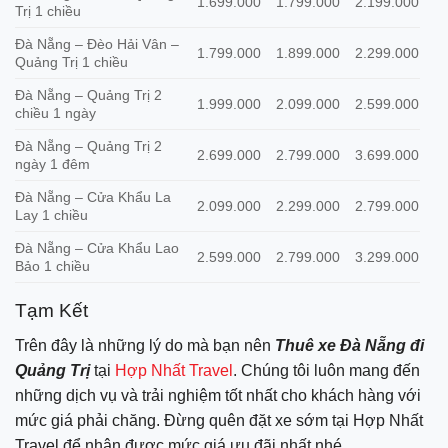
1.699.000
1.799.000
2.199.000
Trị 1 chiều
Đà Nẵng – Đèo Hải Vân –
1.799.000
1.899.000
2.299.000
Quảng Trị 1 chiều
Đà Nẵng – Quảng Trị 2
1.999.000
2.099.000
2.599.000
chiều 1 ngày
Đà Nẵng – Quảng Trị 2
2.699.000
2.799.000
3.699.000
ngày 1 đêm
Đà Nẵng – Cửa Khẩu La
2.099.000
2.299.000
2.799.000
Lay 1 chiều
Đà Nẵng – Cửa Khẩu Lao
2.599.000
2.799.000
3.299.000
Bảo 1 chiều
Tạm Kết
Trên đây là những lý do mà bạn nên
Thuê xe Đà Nẵng đi
Quảng Trị
tại
Hợp Nhất Travel
. Chúng tôi luôn mang đến
những dịch vụ và trải nghiệm tốt nhất cho khách hàng với
mức giá phải chăng. Đừng quên đặt xe sớm tại Hợp Nhất
Travel để nhận được mức giá ưu đãi nhất nhé.