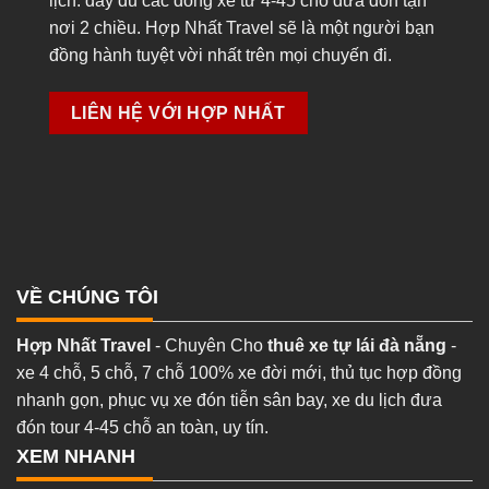
lịch. đầy đủ các dòng xe từ 4-45 chỗ đưa đón tận
nơi 2 chiều. Hợp Nhất Travel sẽ là một người bạn
đồng hành tuyệt vời nhất trên mọi chuyến đi.
LIÊN HỆ VỚI HỢP NHẤT
VỀ CHÚNG TÔI
Hợp Nhất Travel
- Chuyên Cho
thuê xe tự lái đà nẵng
-
xe 4 chỗ, 5 chỗ, 7 chỗ 100% xe đời mới, thủ tục hợp đồng
nhanh gọn, phục vụ xe đón tiễn sân bay, xe du lịch đưa
đón tour 4-45 chỗ an toàn, uy tín.
XEM NHANH