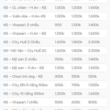
KS – CL chàm – H.An - KS
1.000k
1.200k
1.600k
KS – Vườn dừa – H.An-KS
1.000k
1.200k
1.600k
KS – Vinpearl 2 chiều
900
1.100k
1.400k
KS – Vinpearl – H.An - KS
1.100k
1.300k
1.600k
KS – City Huế 2 Chiều
1.600k
1.800k
2.500k
KS- Hải Vân – Cty Huế 2C
1.600k
1.800k
2.500k
KS – Mỹ sơn 2 chiều
900k
1.000k
1.400k
KS – Mỹ sơn – H.An - KS
1.100k
1.300k
1.600k
KS – Chùa linh ứng - KS
300k
350k
550k
KS – City ĐN 5 tiếng 50km
600k
700k
1.000k
KS – City 10 tiếng 100km
1.200k
1.500k
1.600k
KS – Vinpearl 1 chiều
500k
600k
800k