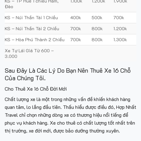
KS – TP Huế 1 chiều Hầm,
1.100k
1.200k
1.900k
Đèo
KS – Núi Thần Tài 1 Chiều
400k
500k
700k
KS – Núi Thần Tài 2 Chiều
700k
800k
1.200k
KS – Hòa Phú Thành 2 Chiều
700k
800k
1.300k
Xe Tự Lái Giá Từ 600 –
3.000
Sau Đây Là Các Lý Do Bạn Nên Thuê Xe 16 Chỗ
Của Chúng Tôi.
Cho Thuê Xe 16 Chỗ Đời Mới
Chất lượng xe là một trong những vấn đề khiến khách hàng
quan tâm, lo lắng đầu tiên. Thấu hiểu được điều đó, Hợp Nhất
Travel chỉ chọn những dòng xe có thương hiệu nổi tiếng để
phục vụ khách hàng. Xe cho thuê có chất lượng tốt nhất trên
thị trường, xe đời mới, được bảo dưỡng thường xuyên.