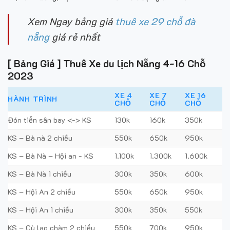
Xem Ngay bảng giá
thuê xe 29 chỗ đà
nẵng
giá rẻ nhất
[ Bảng Giá ] Thuê Xe du lịch Nẵng 4-16 Chỗ
2023
XE 4
XE 7
XE 16
HÀNH TRÌNH
CHỖ
CHỖ
CHỖ
Đón tiễn sân bay <-> KS
130k
160k
350k
KS – Bà nà 2 chiều
550k
650k
950k
KS – Bà Nà – Hội an - KS
1.100k
1.300k
1.600k
KS – Bà Nà 1 chiều
300k
350k
600k
KS – Hội An 2 chiều
550k
650k
950k
KS – Hội An 1 chiều
300k
350k
550k
KS – Cù lao chàm 2 chiều
550k
700k
950k