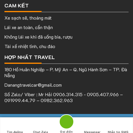
CAM KẾT
Xe sạch sẽ, thoáng mát
Lái xe an toàn, cẩn thận
Không lái xe khi đã uống bia, rượu
Tài xế nhiệt tình, chu đáo
HỢP NHẤT TRAVEL
180 Hồ Huân Nghiệp – P. Mỹ An – Q. Ngũ Hành Sơn – TP. Đà
Nẵng
Danangtravelcar@gmail.com
Số Zalo/ Viber : Mr Hải 0906.314.315 - 0905.407.966 –
091999.44.79 – 0982.362.963
Bản quyền thuộc
Hopnhattravel.com
| Mọi hành vi sao chép vui
lòng ghi rõ nguồn.
Gọi điện
Tìm đường
Chat Zalo
Messenger
Nhắn tin SMS