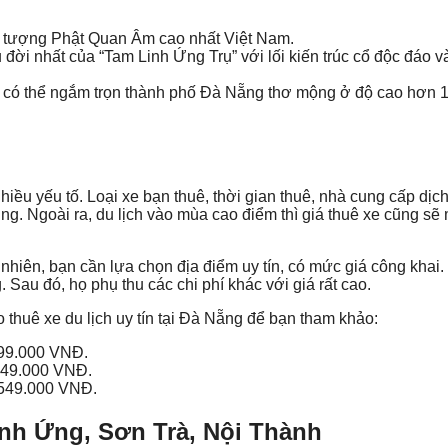
i tượng Phật Quan Âm cao nhất Việt Nam.
ời nhất của “Tam Linh Ứng Trụ” với lối kiến trúc cổ độc đáo v
n có thể ngắm trọn thành phố Đà Nẵng thơ mộng ở độ cao hơn
iều yếu tố. Loại xe bạn thuê, thời gian thuê, nhà cung cấp dịch
. Ngoài ra, du lịch vào mùa cao điểm thì giá thuê xe cũng sẽ
 nhiên, bạn cần lựa chọn địa điểm uy tín, có mức giá công khai.
 Sau đó, họ phụ thu các chi phí khác với giá rất cao.
 thuê xe du lịch uy tín tại Đà Nẵng để bạn tham khảo:
299.000 VNĐ.
349.000 VNĐ.
 549.000 VNĐ.
h Ứng, Sơn Trà, Nội Thành