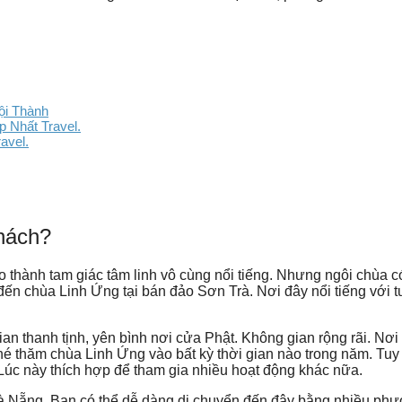
ội Thành
 Nhất Travel.
avel.
hách?
o thành tam giác tâm linh vô cùng nổi tiếng. Nhưng ngôi chùa c
đến chùa Linh Ứng tại bán đảo Sơn Trà. Nơi đây nổi tiếng với 
 thanh tịnh, yên bình nơi cửa Phật. Không gian rộng rãi. Nơi
hé thăm chùa Linh Ứng vào bất kỳ thời gian nào trong năm. Tuy
 Lúc này thích hợp để tham gia nhiều hoạt động khác nữa.
à Nẵng. Bạn có thể dễ dàng di chuyển đến đây bằng nhiều ph