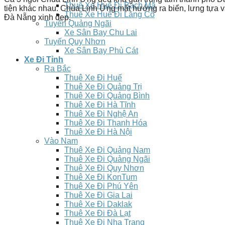
Thuê Xe Huế Đi Bạch Mã
tiện khác nhau. Chùa Linh Ứng mặt hướng ra biển, lưng tựa v
Thuê Xe Huế Đi Lăng Cô
Đà Nẵng xinh đẹp.
Tuyến Quảng Ngãi
Xe Sân Bay Chu Lai
Tuyến Quy Nhơn
Xe Sân Bay Phù Cát
Xe Đi Tỉnh
Ra Bắc
Thuê Xe Đi Huế
Thuê Xe Đi Quảng Trị
Thuê Xe Đi Quảng Bình
Thuê Xe Đi Hà Tĩnh
Thuê Xe Đi Nghệ An
Thuê Xe Đi Thanh Hóa
Thuê Xe Đi Hà Nội
Vào Nam
Thuê Xe Đi Quảng Nam
Thuê Xe Đi Quảng Ngãi
Thuê Xe Đi Quy Nhơn
Thuê Xe Đi KonTum
Thuê Xe Đi Phú Yên
Thuê Xe Đi Gia Lai
Thuê Xe Đi Daklak
Thuê Xe Đi Đà Lạt
Thuê Xe Đi Nha Trang