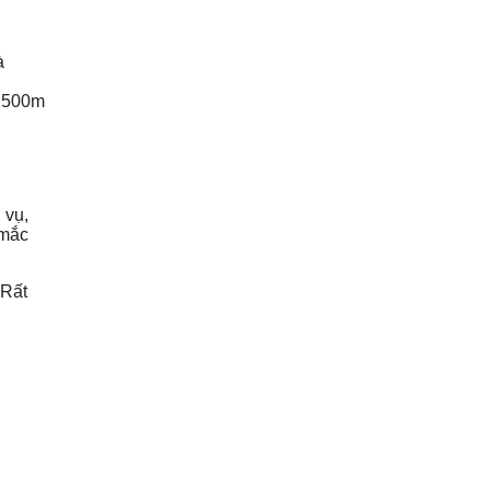
à
 1500m
 vụ,
 mắc
 Rất