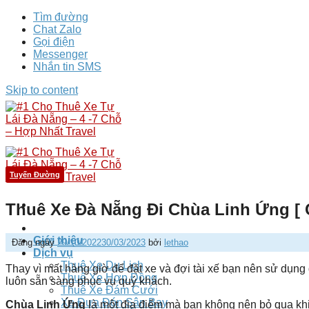
Tìm đường
Chat Zalo
Gọi điện
Messenger
Nhắn tin SMS
Skip to content
Tuyến Đường
Thuê Xe Đà Nẵng Đi Chùa Linh Ứng [ 
Giới thiệu
Đăng ngày
29/10/2022
30/03/2023
bởi
lethao
Dịch vụ
Thuê Xe Du Lịch
Thay vì mất hàng giờ để đặt xe và đợi tài xế bạn nên sử dụng
Thuê Xe Hợp Đồng
luôn sẵn sàng phục vụ quý khách
.
Thuê Xe Đám Cưới
Xe Đưa Đón Sân Bay
Chùa Linh Ứng
là một địa điểm mà bạn không nên bỏ qua khi 