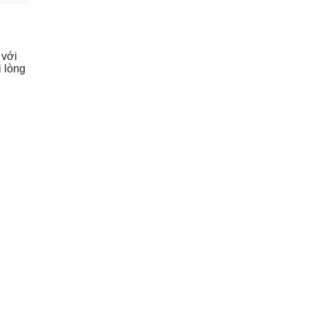
 với
i lòng