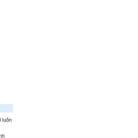
 luôn
ình