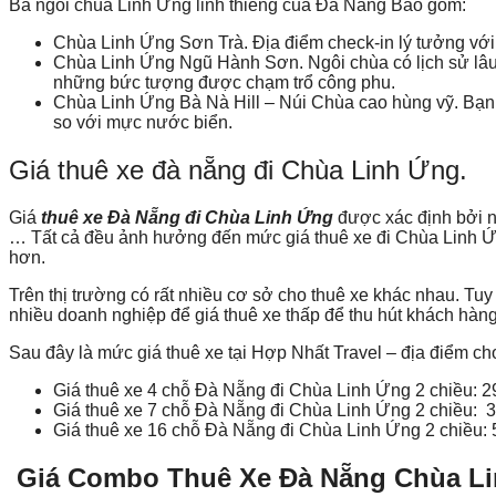
Ba ngôi chùa Linh Ứng linh thiêng của Đà Nẵng Bao gồm:
Chùa Linh Ứng Sơn Trà. Địa điểm check-in lý tưởng vớ
Chùa Linh Ứng Ngũ Hành Sơn. Ngôi chùa có lịch sử lâu đ
những bức tượng được chạm trổ công phu.
Chùa Linh Ứng Bà Nà Hill – Núi Chùa cao hùng vỹ. Bạ
so với mực nước biển.
Giá thuê xe đà nẵng đi Chùa Linh Ứng.
Giá
thuê xe Đà Nẵng đi Chùa Linh Ứng
được xác định bởi nh
… Tất cả đều ảnh hưởng đến mức giá thuê xe đi Chùa Linh Ứng
hơn.
Trên thị trường có rất nhiều cơ sở cho thuê xe khác nhau. Tuy
nhiều doanh nghiệp để giá thuê xe thấp để thu hút khách hàng.
Sau đây là mức giá thuê xe tại Hợp Nhất Travel – địa điểm cho
Giá thuê xe 4 chỗ Đà Nẵng đi Chùa Linh Ứng 2 chiều: 
Giá thuê xe 7 chỗ Đà Nẵng đi Chùa Linh Ứng 2 chiều: 
Giá thuê xe 16 chỗ Đà Nẵng đi Chùa Linh Ứng 2 chiều:
Giá Combo Thuê Xe Đà Nẵng Chùa Lin