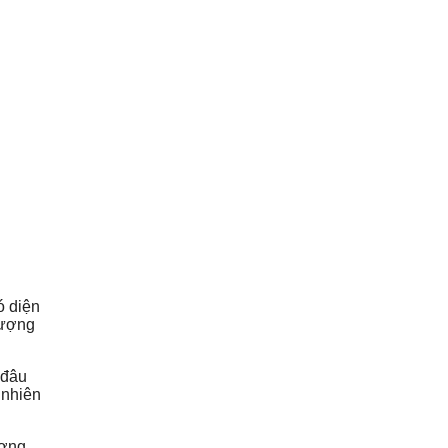
ó diện
tượng
 đâu
 nhiên
ương