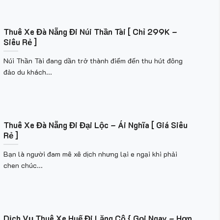
Thuê Xe Đà Nẵng Đi Núi Thần Tài [ Chỉ 299K –
Siêu Rẻ ]
Núi Thần Tài đang dần trở thành điểm đến thu hút đông
đảo du khách...
Thuê Xe Đà Nẵng Đi Đại Lộc – Ái Nghĩa [ Giá Siêu
Rẻ ]
Bạn là người đam mê xê dịch nhưng lại e ngại khi phải
chen chúc...
Dịch Vụ Thuê Xe Huế Đi Lăng Cô { Gọi Ngay – Hợp