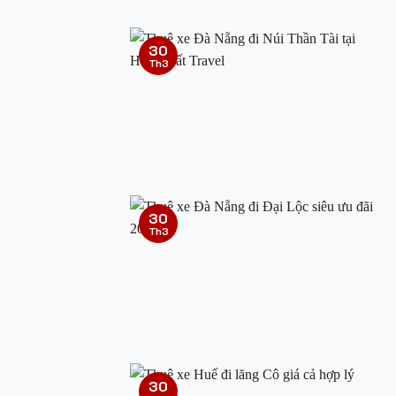
30
Th3
30
Th3
30