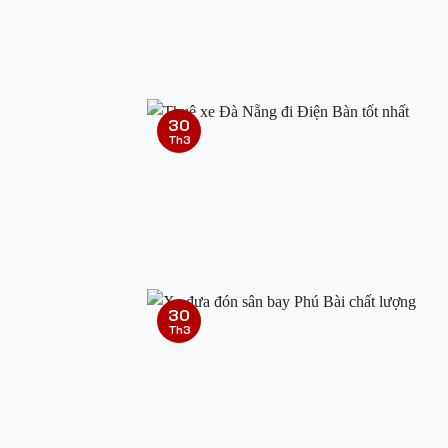
30
Th3
30
Th3