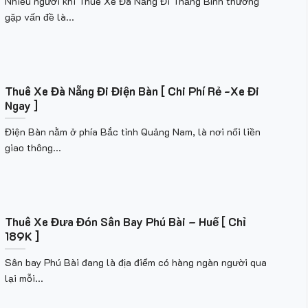
Nhiều người khi Thuê Xe Đà Nẵng Đi Thăng Bình thường
gặp vấn đề là...
Thuê Xe Đà Nẵng Đi Điện Bàn [ Chi Phí Rẻ -Xe Đi
Ngay ]
Điện Bàn nằm ở phía Bắc tỉnh Quảng Nam, là nơi nối liền
giao thông...
Thuê Xe Đưa Đón Sân Bay Phú Bài – Huế [ Chỉ
189K ]
Sân bay Phú Bài đang là địa điểm có hàng ngàn người qua
lại mỗi...