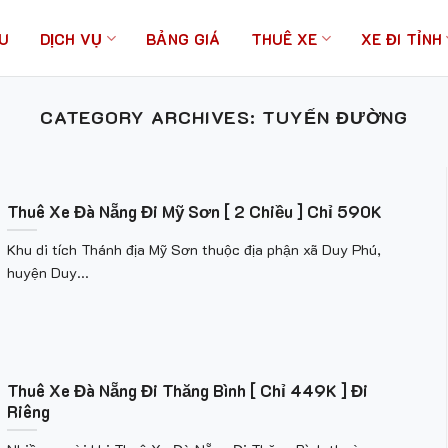
ỆU
DỊCH VỤ
BẢNG GIÁ
THUÊ XE
XE ĐI TỈNH
CATEGORY ARCHIVES:
TUYẾN ĐƯỜNG
Thuê Xe Đà Nẵng Đi Mỹ Sơn [ 2 Chiều ] Chỉ 590K
Khu di tích Thánh địa Mỹ Sơn thuộc địa phận xã Duy Phú,
huyện Duy...
Thuê Xe Đà Nẵng Đi Thăng Bình [ Chỉ 449K ] Đi
Riêng