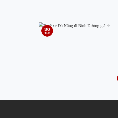
30
Th3