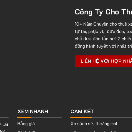
Công Ty Cho Thu
10+ Năm Chuyên cho
thuê x
tự lái, phục vụ đưa đón, to
chỗ đưa đón tận nơi 2 chiều
đồng hành tuyệt vời nhất tr
LIÊN HỆ VỚI HỢP NH
XEM NHANH
CAM KẾT
Bảng giá
Xe sạch sẽ, thoáng mát
 lái
đời