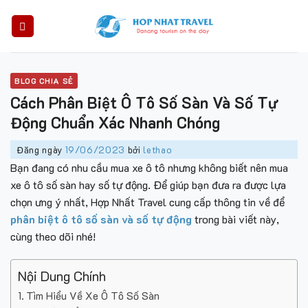
Skip
to
content
BLOG CHIA SẺ
Cách Phân Biệt Ô Tô Số Sàn Và Số Tự
Động Chuẩn Xác Nhanh Chóng
Đăng ngày
19/06/2023
bởi
lethao
Bạn đang có nhu cầu mua xe ô tô nhưng không biết nên mua
xe ô tô số sàn hay số tự động. Để giúp bạn đưa ra được lựa
chọn ưng ý nhất, Hợp Nhất Travel cung cấp thông tin về để
phân biệt ô tô số sàn và số tự động
trong bài viết này,
cùng theo dõi nhé!
Nội Dung Chính
Tìm Hiểu Về Xe Ô Tô Số Sàn