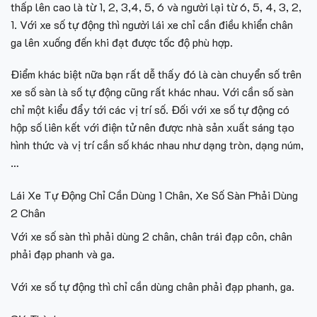
thấp lên cao là từ 1, 2, 3,4, 5, 6 và người lại từ 6, 5, 4, 3, 2,
1. Với xe số tự động thì người lái xe chỉ cần điều khiển chân
ga lên xuống đến khi đạt được tốc độ phù hợp.
Điểm khác biệt nữa bạn rất dễ thấy đó là càn chuyển số trên
xe số sàn là số tự động cũng rất khác nhau. Với cần số sàn
chỉ một kiểu đẩy tới các vị trí số. Đối với xe số tự động có
hộp số liên kết với điện tử nên được nhà sản xuất sáng tạo
hình thức và vị trí cần số khác nhau như dạng tròn, dạng núm,
…
Lái Xe Tự Động Chỉ Cần Dùng 1 Chân, Xe Số Sàn Phải Dùng
2 Chân
Với xe số sàn thì phải dùng 2 chân, chân trái đạp côn, chân
phải đạp phanh và ga.
Với xe số tự động thì chỉ cần dùng chân phải đạp phanh, ga.