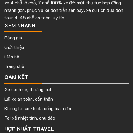
xe 4 chỗ, 5 chỗ, 7 chỗ 100% xe đời mới, thủ tục hợp đồng
nhanh gọn, phục vụ xe đón tiễn sân bay, xe du lịch đưa đón
tour 4-45 chỗ an toàn, uy tín.
XEM NHANH
Bảng giá
Giới thiệu
Liên hệ
Trang chủ
CAM KẾT
Xe sạch sẽ, thoáng mát
Lái xe an toàn, cẩn thận
Không lái xe khi đã uống bia, rượu
Tài xế nhiệt tình, chu đáo
HỢP NHẤT TRAVEL