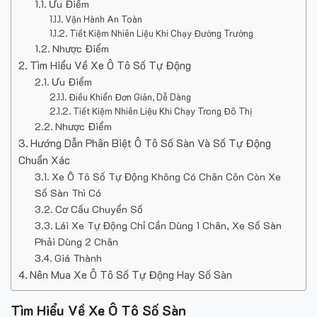
Ưu Điểm
Vận Hành An Toàn
Tiết Kiệm Nhiên Liệu Khi Chạy Đường Trường
Nhược Điểm
Tìm Hiểu Về Xe Ô Tô Số Tự Động
Ưu Điểm
Điều Khiển Đơn Giản, Dễ Dàng
Tiết Kiệm Nhiên Liệu Khi Chạy Trong Đô Thị
Nhược Điểm
Hướng Dẫn Phân Biệt Ô Tô Số Sàn Và Số Tự Động
Chuẩn Xác
Xe Ô Tô Số Tự Động Không Có Chân Côn Còn Xe
Số Sàn Thì Có
Cơ Cấu Chuyển Số
Lái Xe Tự Động Chỉ Cần Dùng 1 Chân, Xe Số Sàn
Phải Dùng 2 Chân
Giá Thành
Nên Mua Xe Ô Tô Số Tự Động Hay Số Sàn
Tìm Hiểu Về Xe Ô Tô Số Sàn