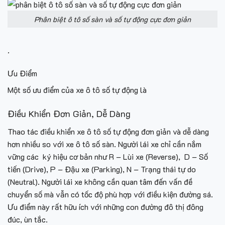
Phân biệt ô tô số sàn và số tự động cực đơn giản
.
Ưu Điểm
Một số ưu điểm của xe ô tô số tự động là
Điều Khiển Đơn Giản, Dễ Dàng
Thao tác điều khiển xe ô tô số tự động đơn giản và dễ dàng
hơn nhiều so với xe ô tô số sàn. Người lái xe chỉ cần nắm
vững các ký hiệu cơ bản như R – Lùi xe (Reverse), D – Số
tiến (Drive), P – Đậu xe (Parking), N – Trạng thái tự do
(Neutral). Người lái xe không cần quan tâm đến vấn đề
chuyển số mà vẫn có tốc độ phù hợp với điều kiện đường sá.
Ưu điểm này rất hữu ích với những con đường đô thị đông
đúc, ùn tắc.