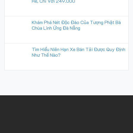
Rẻ, Chỉ Với 249.000
Khám Phá Nét Độc Đáo Của Tượng Phật Bà
Chùa Linh Ứng Đà Nẵng
Tìm Hiểu Niên Hạn Xe Bán Tải Được Quy Định
Như Thế Nào?