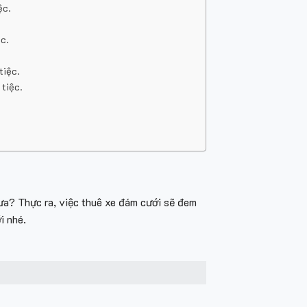
ệc.
c.
tiệc.
tiệc.
a? Thực ra, việc thuê xe đám cưới sẽ đem
i nhé.