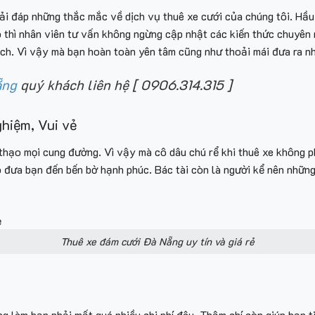
i đáp những thắc mắc về dịch vụ thuê xe cưới của chúng tôi. Hầu 
 thì nhân viên tư vấn không ngừng cập nhật các kiến thức chuyên 
ách. Vì vậy mà bạn hoàn toàn yên tâm cũng như thoải mái đưa ra n
ẵng
quý khách liên hệ [ 0906.314.315 ]
hiệm, Vui vẻ
 thạo mọi cung đường. Vì vậy mà cô dâu chú rể khi thuê xe không p
đò đưa bạn đến bến bờ hạnh phúc. Bác tài còn là người kể nên những
Thuê xe đám cưới Đà Nẵng uy tín và giá rẻ
ng làm bạn phải mất quá nhiều chi phí đâu. Thậm chí còn giúp bạn 