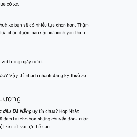
chưa có xe.
thuê xe bạn sẽ có nhiều lựa chọn hơn. Thậm
ẽ lựa chọn được màu sắc mà mình yêu thích
 vui trong ngày cưới.
 nào? Vậy thì nhanh nhanh đăng ký thuê xe
 Lượng
c dâu Đà Nẵng
uy tín chưa? Hợp Nhất
 sẽ đem lại cho bạn những chuyến đón- rước
t kê một vài lợi thế sau.