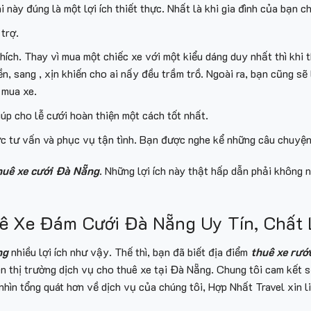
i này đúng là một lợi ích thiết thực. Nhất là khi gia đình của bạn 
 trợ.
ch. Thay vì mua một chiếc xe với một kiểu dáng duy nhất thì khi 
ền, sang , xịn khiến cho ai nấy đều trầm trồ. Ngoài ra, bạn cũng s
 mua xe.
iúp cho lễ cưới hoàn thiện một cách tốt nhất.
ợc tư vấn và phục vụ tận tình. Bạn được nghe kể những câu chuyện
huê xe cưới Đà Nẵng
. Những lợi ích này thật hấp dẫn phải không
uê Xe Đám Cưới Đà Nẵng Uy Tín, Chất
ng
nhiều lợi ích như vậy. Thế thì, bạn đã biết địa điểm
thuê xe rướ
ên thị trường dịch vụ cho thuê xe tại Đà Nẵng. Chung tôi cam kết
hìn tổng quát hơn về dịch vụ của chúng tôi, Hợp Nhất Travel xin liệ