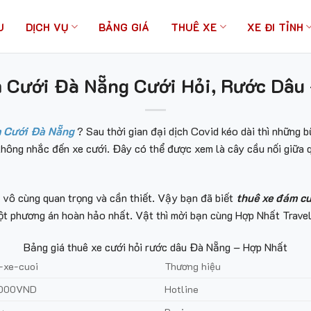
U
DỊCH VỤ
BẢNG GIÁ
THUÊ XE
XE ĐI TỈNH
Cưới Đà Nẵng Cưới Hỏi, Rước Dâu –
 Cưới Đà Nẵng
? Sau thời gian đại dịch Covid kéo dài thì những b
không nhắc đến xe cưới. Đây có thể được xem là cây cầu nối giữa 
à vô cùng quan trọng và cần thiết. Vậy bạn đã biết
thuê xe đám c
t phương án hoàn hảo nhất. Vật thì mời bạn cùng Hợp Nhất Travel 
Bảng giá thuê xe cưới hỏi rước dâu Đà Nẵng – Hợp Nhất
-xe-cuoi
Thương hiệu
.000VND
Hotline