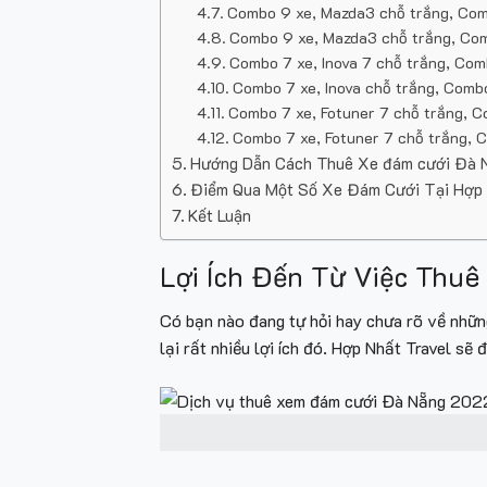
Combo 9 xe, Mazda3 chỗ trắng, Combo
Combo 9 xe, Mazda3 chỗ trắng, Combo
Combo 7 xe, Inova 7 chỗ trắng, Comb
Combo 7 xe, Inova chỗ trắng, Combo 
Combo 7 xe, Fotuner 7 chỗ trắng, Co
Combo 7 xe, Fotuner 7 chỗ trắng, Co
Hướng Dẫn Cách Thuê Xe đám cưới Đà N
Điểm Qua Một Số Xe Đám Cưới Tại Hợp 
Kết Luận
Lợi Ích Đến Từ Việc Thu
Có bạn nào đang tự hỏi hay chưa rõ về nhữn
lại rất nhiều lợi ích đó. Hợp Nhất Travel sẽ