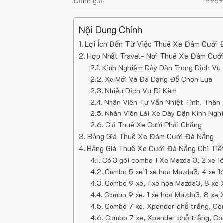
Đánh giá
⭐⭐⭐
Nội Dung Chính
Lợi Ích Đến Từ Việc Thuê Xe Đám Cưới 
Hợp Nhất Travel- Nơi Thuê Xe Đám Cưới
Kinh Nghiệm Dày Dặn Trong Dịch Vụ
Xe Mới Và Đa Dạng Để Chọn Lựa
Nhiều Dịch Vụ Đi Kèm
Nhân Viên Tư Vấn Nhiệt Tình, Thân 
Nhân Viên Lái Xe Dày Dặn Kinh Nghi
Giá Thuê Xe Cưới Phải Chăng
Bảng Giá Thuê Xe Đám Cưới Đà Nẵng
Bảng Giá Thuê Xe Cưới Đà Nẵng Chi Tiế
Có 3 gói combo 1 Xe Mazda 3, 2 xe 1
Combo 5 xe 1 xe hoa Mazda3, 4 xe 16
Combo 9 xe, 1 xe hoa Mazda3, 8 xe X
Combo 9 xe, 1 xe hoa Mazda3, 8 xe X
Combo 7 xe, Xpender chỗ trắng, Comb
Combo 7 xe, Xpender chỗ trắng, Comb