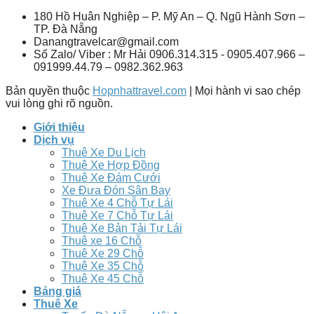
180 Hồ Huân Nghiệp – P. Mỹ An – Q. Ngũ Hành Sơn –
TP. Đà Nẵng
Danangtravelcar@gmail.com
Số Zalo/ Viber : Mr Hải 0906.314.315 - 0905.407.966 –
091999.44.79 – 0982.362.963
Bản quyền thuộc
Hopnhattravel.com
| Mọi hành vi sao chép
vui lòng ghi rõ nguồn.
Giới thiệu
Dịch vụ
Thuê Xe Du Lịch
Thuê Xe Hợp Đồng
Thuê Xe Đám Cưới
Xe Đưa Đón Sân Bay
Thuê Xe 4 Chỗ Tự Lái
Thuê Xe 7 Chỗ Tự Lái
Thuê Xe Bản Tải Tự Lái
Thuê xe 16 Chỗ
Thuê Xe 29 Chỗ
Thuê Xe 35 Chỗ
Thuê Xe 45 Chỗ
Bảng giá
Thuê Xe