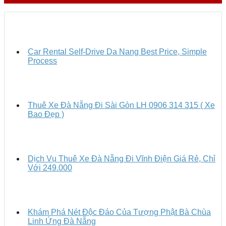
Car Rental Self-Drive Da Nang Best Price, Simple
Process
Thuê Xe Đà Nẵng Đi Sài Gòn LH 0906 314 315 ( Xe
Bao Đẹp )
Dịch Vụ Thuê Xe Đà Nẵng Đi Vĩnh Điện Giá Rẻ, Chỉ
Với 249.000
Khám Phá Nét Độc Đáo Của Tượng Phật Bà Chùa
Linh Ứng Đà Nẵng