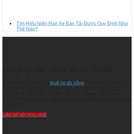
Tìm Hiểu Niên Hạn Xe Bán Tải Được Quy Định Như
Thế Nào?
Công Ty Cho Thuê Xe Uy Tín Số 1
10+ Năm Chuyên cho
thuê xe đà nẵng
- xe du lịch, xe hợp
đồng, xe tự lái, phục vụ đưa đón, tour du lịch. đầy đủ các
dòng xe từ 4-45 chỗ đưa đón tận nơi 2 chiều. Hợp Nhất
Travel sẽ là một người bạn đồng hành tuyệt vời nhất trên mọi
chuyến đi.
Liên hệ với hợp nhất