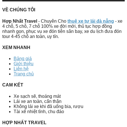
VỀ CHÚNG TÔI
Hợp Nhất Travel
- Chuyên Cho
thuê xe tự lái đà nẵng
- xe
4 chỗ, 5 chỗ, 7 chỗ 100% xe đời mới, thủ tục hợp đồng
nhanh gọn, phục vụ xe đón tiễn sân bay, xe du lịch đưa đón
tour 4-45 chỗ an toàn, uy tín.
XEM NHANH
Bảng giá
Giới thiệu
Liên hệ
Trang chủ
CAM KẾT
Xe sạch sẽ, thoáng mát
Lái xe an toàn, cẩn thận
Không lái xe khi đã uống bia, rượu
Tài xế nhiệt tình, chu đáo
HỢP NHẤT TRAVEL