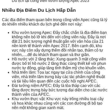
Du lịch tại công viên vườn tượng Apec 2023
Nhiều Địa Điểm Du Lịch Hấp Dẫn
Các địa điểm tham quan bên trong công viên Apec cũng là lý
do khiến nhiều khách du lịch ghé đến nơi này:
Khu vườn tượng Apec: Đây chắc chắn là địa điểm bạn
không nên bỏ lỡ khi đến với công viên này. Đây là nơi
đặt 21 bức tượng nghệ thuật gắn với văn hóa của 21
nền kinh tế thành viên Apec 2017. Bên cạnh đó, khu
vực này còn xây dựng thêm đồi nhân tạo, thảm cỏ tự
nhiên,….để du khách tham quan và thư giãn.
Hồ nước với 2 tầng thác: Xung quanh 3 mặt công viên
được bố trí hồ nước 2 tầng thác cùng thiết kế vòi phun
nước tự động, giúp tăng tính thẩm mỹ cho khuôn viên.
Nhà triển lãm: Tọa lạc ngay tại cửa chính của công
viên, nhà triển lãm trưng bày các tác phẩm nghệ thuật
và tài liệu liên quan đến các cuộc hội nghị APEC.
Đài tưởng niệm APEC: Đây là tòa tháp cao với các
tầng được trưng bày bức tượng đại diện cho các nước
thành viên của APEC.
Khu vườn thực vật: Khu vực này trồng nhiều loại cây
và hoa khác nhau cùng với các con đường đi bộ tạo
nên một không gian xanh mát.