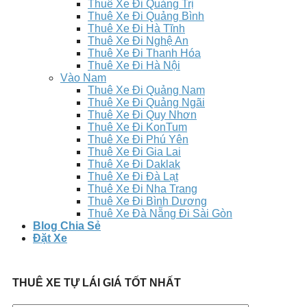
Thuê Xe Đi Quảng Trị
Thuê Xe Đi Quảng Bình
Thuê Xe Đi Hà Tĩnh
Thuê Xe Đi Nghệ An
Thuê Xe Đi Thanh Hóa
Thuê Xe Đi Hà Nội
Vào Nam
Thuê Xe Đi Quảng Nam
Thuê Xe Đi Quảng Ngãi
Thuê Xe Đi Quy Nhơn
Thuê Xe Đi KonTum
Thuê Xe Đi Phú Yên
Thuê Xe Đi Gia Lai
Thuê Xe Đi Daklak
Thuê Xe Đi Đà Lạt
Thuê Xe Đi Nha Trang
Thuê Xe Đi Bình Dương
Thuê Xe Đà Nẵng Đi Sài Gòn
Blog Chia Sẻ
Đặt Xe
THUÊ XE TỰ LÁI GIÁ TỐT NHẤT