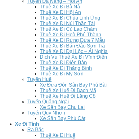
Tuyến Đà Nẵng – Hội An
Thuê Xe Đi Bà Nà
Thuê Xe Đi Hội An
Thuê Xe Đi Chùa Linh Ứng
Thuê Xe Đi Núi Thần Tài
Thuê Xe Đi Cù Lao Chàm
Thuê Xe Đi Hoà Phú Thành
Thuê Xe Đi Rừng Dừa 7 Mẫu
Thuê Xe Đi Bán Đảo Sơn Trà
Thuê Xe Đi Đại Lộc – Ái Nghĩa
Dịch Vụ Thuê Xe Đi Vĩnh Điện
Thuê Xe Đi Điện Bàn
Thuê Xe Đi Thăng Bình
Thuê Xe Đi Mỹ Sơn
Tuyến Huế
Xe Đưa Đón Sân Bay Phú Bài
Thuê Xe Huế Đi Bạch Mã
Thuê Xe Huế Đi Lăng Cô
Tuyến Quảng Ngãi
Xe Sân Bay Chu Lai
Tuyến Quy Nhơn
Xe Sân Bay Phù Cát
Xe Đi Tỉnh
Ra Bắc
Thuê Xe Đi Huế