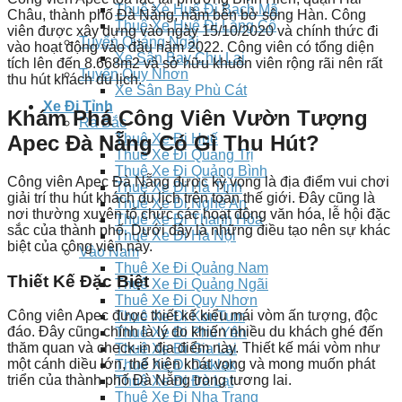
Thuê Xe Huế Đi Bạch Mã
Châu, thành phố Đà Nẵng, nằm bên bờ sông Hàn. Công
Thuê Xe Huế Đi Lăng Cô
viên được xây dựng vào ngày 15/10/2020 và chính thức đi
Tuyến Quảng Ngãi
vào hoạt động vào đầu năm 2022. Công viên có tổng diện
Xe Sân Bay Chu Lai
tích lên đến 8.668m2 và sở hữu khuôn viên rộng rãi nên rất
Tuyến Quy Nhơn
thu hút khách du lịch.
Xe Sân Bay Phù Cát
Xe Đi Tỉnh
Khám Phá Công Viên Vườn Tượng
Ra Bắc
Apec Đà Nẵng Có Gì Thu Hút?
Thuê Xe Đi Huế
Thuê Xe Đi Quảng Trị
Thuê Xe Đi Quảng Bình
Công viên Apec Đà Nẵng được kỳ vọng là địa điểm vui chơi
Thuê Xe Đi Hà Tĩnh
giải trí thu hút khách du lịch trên toàn thế giới. Đây cũng là
Thuê Xe Đi Nghệ An
nơi thường xuyên tổ chức các hoạt động văn hóa, lễ hội đặc
Thuê Xe Đi Thanh Hóa
sắc của thành phố. Dưới đây là những điều tạo nên sự khác
Thuê Xe Đi Hà Nội
biệt của công viên này.
Vào Nam
Thuê Xe Đi Quảng Nam
Thiết Kế Đặc Biệt
Thuê Xe Đi Quảng Ngãi
Thuê Xe Đi Quy Nhơn
Công viên Apec được thiết kế kiểu mái vòm ấn tượng, độc
Thuê Xe Đi KonTum
đáo. Đây cũng chính là lý do khiến nhiều du khách ghé đến
Thuê Xe Đi Phú Yên
thăm quan và check-in địa điểm này. Thiết kế mái vòm như
Thuê Xe Đi Gia Lai
một cánh diều lớn, thể hiện khát vọng và mong muốn phát
Thuê Xe Đi Daklak
triển của thành phố Đà Nẵng trong tương lai.
Thuê Xe Đi Đà Lạt
Thuê Xe Đi Nha Trang