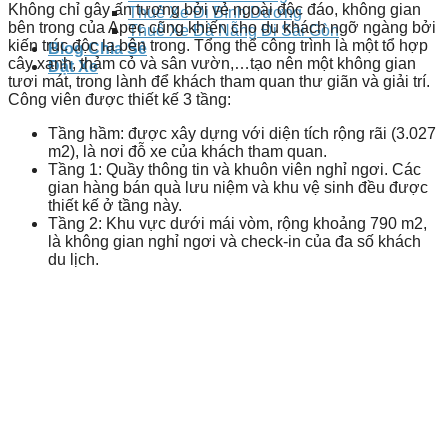
Không chỉ gây ấn tượng bởi vẻ ngoài độc đáo, không gian
Thuê Xe Đi Bình Dương
bên trong của Apec cũng khiến cho du khách ngỡ ngàng bởi
Thuê Xe Đà Nẵng Đi Sài Gòn
kiến trúc độc lạ bên trong. Tổng thể công trình là một tổ hợp
Blog Chia Sẻ
cây xanh, thảm cỏ và sân vườn,…tạo nên một không gian
Đặt Xe
tươi mát, trong lành để khách tham quan thư giãn và giải trí.
Công viên được thiết kế 3 tầng:
Tầng hầm: được xây dựng với diện tích rộng rãi (3.027
m2), là nơi đỗ xe của khách tham quan.
Tầng 1: Quầy thông tin và khuôn viên nghỉ ngơi. Các
gian hàng bán quà lưu niệm và khu vệ sinh đều được
thiết kế ở tầng này.
Tầng 2: Khu vực dưới mái vòm, rộng khoảng 790 m2,
là không gian nghỉ ngơi và check-in của đa số khách
du lịch.