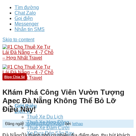
Tìm đường
Chat Zalo
Gọi điện
Messenger
Nhắn tin SMS
Skip to content
Blog Chia Sẻ
Khám Phá Công Viên Vườn Tượng
Apec Đà Nẵng Không Thể Bỏ Lỡ
Giới thiệu
Điều Này!
Dịch vụ
Thuê Xe Du Lịch
Thuê Xe Hợp Đồng
Đăng ngày
30/03/2023
30/03/2023
bởi
lethao
Thuê Xe Đám Cưới
Xe Đưa Đón Sân Bay
Đà Nẵng là thành phố có nhiều địa điểm đẹp, thu hút khách