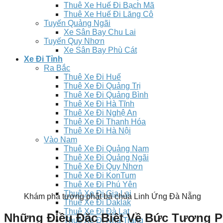
Thuê Xe Huế Đi Bạch Mã
Thuê Xe Huế Đi Lăng Cô
Tuyến Quảng Ngãi
Xe Sân Bay Chu Lai
Tuyến Quy Nhơn
Xe Sân Bay Phù Cát
Xe Đi Tỉnh
Ra Bắc
Thuê Xe Đi Huế
Thuê Xe Đi Quảng Trị
Thuê Xe Đi Quảng Bình
Thuê Xe Đi Hà Tĩnh
Thuê Xe Đi Nghệ An
Thuê Xe Đi Thanh Hóa
Thuê Xe Đi Hà Nội
Vào Nam
Thuê Xe Đi Quảng Nam
Thuê Xe Đi Quảng Ngãi
Thuê Xe Đi Quy Nhơn
Thuê Xe Đi KonTum
Thuê Xe Đi Phú Yên
Thuê Xe Đi Gia Lai
Khám phá tượng phật bà chùa Linh Ứng Đà Nẵng
Thuê Xe Đi Daklak
Thuê Xe Đi Đà Lạt
Những Điều Đặc Biệt Về Bức Tượng P
Thuê Xe Đi Nha Trang