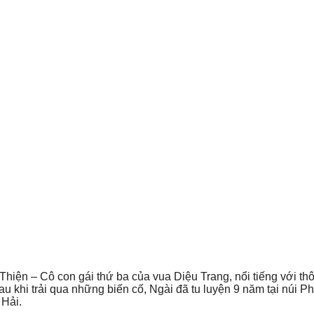
hiện – Cô con gái thứ ba của vua Diệu Trang, nổi tiếng với th
u khi trải qua những biến cố, Ngài đã tu luyện 9 năm tại núi P
 Hải.