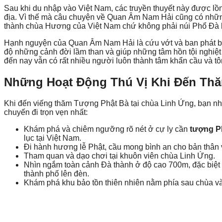
Sau khi du nhập vào Việt Nam, các truyền thuyết này được l
địa. Vì thế mà câu chuyện về Quan Âm Nam Hải cũng có những 
thành chùa Hương của Việt Nam chứ không phải núi Phổ Đà 
Hạnh nguyện của Quan Âm Nam Hải là cứu vớt và ban phát bì
độ những cảnh đời lầm than và giúp những tâm hồn tội nghiệt
đến nay vẫn có rất nhiều người luôn thành tâm khẩn cầu và tô
Những Hoạt Động Thú Vị Khi Đến Th
Khi đến viếng thăm Tượng Phật Bà tại chùa Linh Ứng, bạn nhấ
chuyến đi trọn vẹn nhất:
Khám phá và chiêm ngưỡng rõ nét ở cự ly cần
tượng P
lục tại Việt Nam.
Đi hành hương lễ Phật, cầu mong bình an cho bản thân 
Tham quan và dạo chơi tại khuôn viên chùa Linh Ứng.
Nhìn ngắm toàn cảnh Đà thành ở độ cao 700m, đặc biệt 
thành phố lên đèn.
Khám phá khu bảo tồn thiên nhiên nằm phía sau chùa v