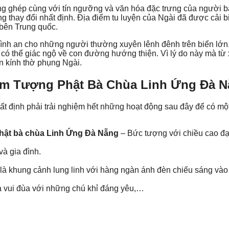
ồng ghép cùng với tín ngưỡng và văn hóa đặc trưng của người 
thay đổi nhất định. Địa điểm tu luyện của Ngài đã được cải b
bên Trung quốc.
nh an cho những người thường xuyên lênh đênh trên biển lớn
 có thể giác ngộ về con đường hướng thiện. Vì lý do này mà từ
n kính thờ phụng Ngài.
ăm Tượng Phật Bà Chùa Linh Ứng Đà 
t định phải trải nghiệm hết những hoạt động sau đây để có mộ
hật bà chùa Linh Ứng Đà Nẵng
– Bức tượng với chiều cao đạ
và gia đình.
là khung cảnh lung linh với hàng ngàn ánh đèn chiếu sáng vào
à vui đùa với những chú khỉ đáng yêu,…