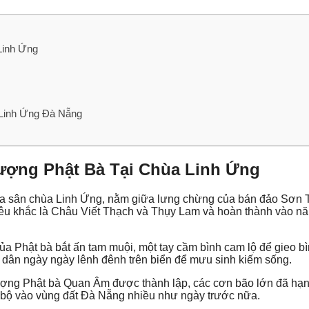
Linh Ứng
Linh Ứng Đà Nẵng
ượng Phật Bà Tại Chùa Linh Ứng
ữa sân chùa Linh Ứng, nằm giữa lưng chừng của bán đảo Sơn T
êu khắc là Châu Viết Thạch và Thụy Lam và hoàn thành vào n
ủa Phật bà bắt ấn tam muội, một tay cầm bình cam lộ để gieo b
 dân ngày ngày lênh đênh trên biển để mưu sinh kiếm sống.
Tượng Phật bà Quan Âm được thành lập, các cơn bão lớn đã hạ
đổ bộ vào vùng đất Đà Nẵng nhiều như ngày trước nữa.