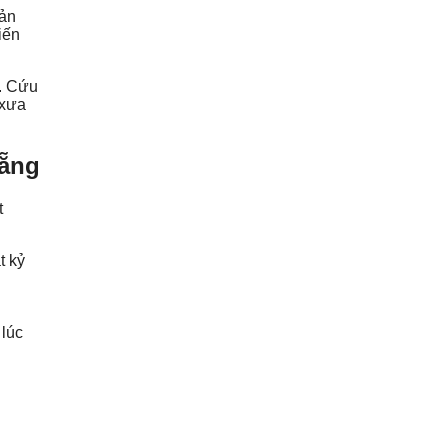
bản
iến
. Cứu
 xưa
Nẵng
t
t kỷ
 lúc