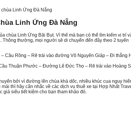
bà chùa Linh Ứng Đà Nẵng
Chùa Linh Ứng Đà Nẵng
a chùa Linh Ứng Bãi Bụt. Vì thế mà bạn có thể tìm kiếm vị trí 
Thông thường, mọi người sẽ di chuyển đến đây theo 2 tuyến
hố – Cầu Rồng – Rẽ trái vào đường Võ Nguyên Giáp – Đi thẳng
 Cầu Thuận Phước – Đường Lê Đức Thọ – Rẽ trái vào Hoàng S
chuyển bởi vì đường lên chùa khá dốc, nhiều khúc cua nguy hiể
 mái thì hãy cân nhắc về các dịch vụ thuê xe tại Hợp Nhất Trav
 giá siêu tiết kiệm cho bạn tham khảo đó.