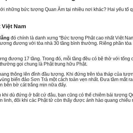
 với những bức tượng Quan Âm tại nhiều nơi khác? Hai yếu tố 
 Việt Nam
Nẵng
đó chính là danh xưng “Bức tượng Phật cao nhất Việt Nam
 tương đương với tòa nhà 30 tầng bình thường. Riêng phần tòa
ng đương 17 tầng. Trong đó, mỗi tầng đều có bệ thờ với tổng 
 thường gọi chung là Phật trung hữu Phật.
thang thông lên đỉnh đầu tượng. Khi đứng trên tòa tháp của tượ
vùng biển đảo Sơn Trà một cách toàn vẹn nhất. Đưa tầm mắt ra
n bên bờ cát trắng mịn nữa đấy.
an khi dù đứng ở bất cứ đâu, bạn cũng có thể chiêm bái tượng 
n linh, đôi khi các Phật tử còn thấy được ánh hào quang chiếu r