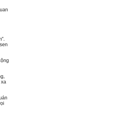
quan
”.
 sen
cộng
ng,
 xa
Quán
ọi