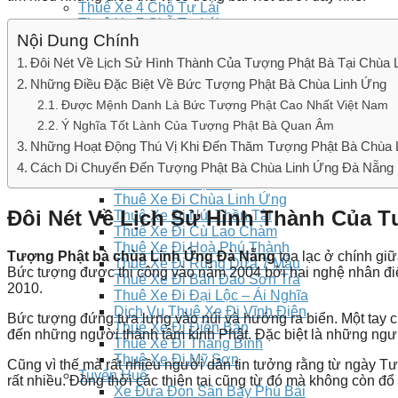
Thuê Xe 4 Chỗ Tự Lái
Thuê Xe 7 Chỗ Tự Lái
Nội Dung Chính
Thuê Xe Bản Tải Tự Lái
Thuê xe 16 Chỗ
Đôi Nét Về Lịch Sử Hình Thành Của Tượng Phật Bà Tại Chùa 
Thuê Xe 29 Chỗ
Những Điều Đặc Biệt Về Bức Tượng Phật Bà Chùa Linh Ứng
Thuê Xe 35 Chỗ
Thuê Xe 45 Chỗ
Được Mệnh Danh Là Bức Tượng Phật Cao Nhất Việt Nam
Bảng giá
Ý Nghĩa Tốt Lành Của Tượng Phật Bà Quan Âm
Thuê Xe
Những Hoạt Động Thú Vị Khi Đến Thăm Tượng Phật Bà Chùa 
Tuyến Đà Nẵng – Hội An
Cách Di Chuyển Đến Tượng Phật Bà Chùa Linh Ứng Đà Nẵng
Thuê Xe Đi Bà Nà
Thuê Xe Đi Hội An
Thuê Xe Đi Chùa Linh Ứng
Đôi Nét Về Lịch Sử Hình Thành Của T
Thuê Xe Đi Núi Thần Tài
Thuê Xe Đi Cù Lao Chàm
Thuê Xe Đi Hoà Phú Thành
Tượng Phật bà chùa Linh Ứng Đà Nẵng
tọa lạc ở chính gi
Thuê Xe Đi Rừng Dừa 7 Mẫu
Bức tượng được thi công vào năm 2004 bởi hai nghệ nhân đi
Thuê Xe Đi Bán Đảo Sơn Trà
2010.
Thuê Xe Đi Đại Lộc – Ái Nghĩa
Dịch Vụ Thuê Xe Đi Vĩnh Điện
Bức tượng đứng tựa lưng vào núi và hướng ra biển. Một tay c
Thuê Xe Đi Điện Bàn
đến những người thành tâm kính Phật. Đặc biệt là những ngư
Thuê Xe Đi Thăng Bình
Thuê Xe Đi Mỹ Sơn
Cũng vì thế mà rất nhiều người dân tin tưởng rằng từ ngày 
Tuyến Huế
rất nhiều. Đồng thời các thiên tai cũng từ đó mà không còn 
Xe Đưa Đón Sân Bay Phú Bài