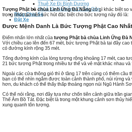
Thuê Xe Đi Bình Dương
Thuê Xe Đà Nẵng Đi Sài Gòn
Tượng Phật bà chùa Linh Ứng Đà Nẵng
có gì khác biệt so
Blog Chia Sẻ
trọng nhất tạo nên sức hút đặc biệt cho bức tượng này đó là:
Đặt Xe
Được Mệnh Danh Là Bức Tượng Phật Cao Nhất
Điểm nhấn lớn nhất của
tượng Phật bà chùa Linh Ứng Đà 
Với chiều cao lên đến 67 mét, bức tượng Phật bà tại đây cao
có đường kính rộng 35 mét.
Tổng đường kính của lòng tượng rộng khoảng 17 mét, cao tươ
21 bức tượng Phật trong nhiều tư thế và vẻ mặt khác nhau và
Ngoài các cửa thông gió thì ở tầng 17 trên cùng có thêm cầu 
bạn có thể nhìn ngắm được toàn cảnh thành phố, núi rừng và 
hơn, du khách có thể thấy thấp thoáng ngọn núi Ngũ Hành Sơ
Có thể nói rằng, nơi đây tựa như chốn tiên cảnh giữa trần gi
Thế Âm Bồ Tát. Đặc biệt là trong một khung cảnh sơn thủy hiể
xung quanh tôn tượng.