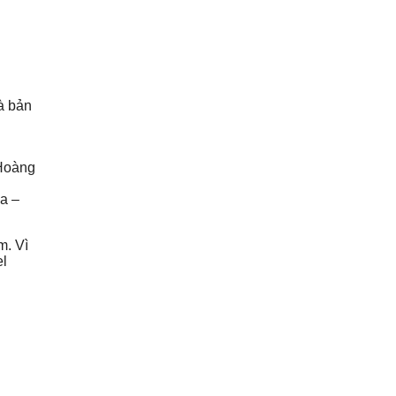
và bản
 Hoàng
a –
m. Vì
el