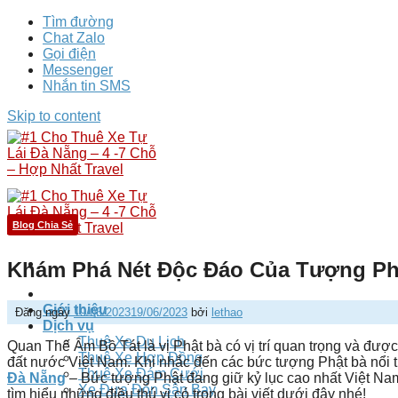
Tìm đường
Chat Zalo
Gọi điện
Messenger
Nhắn tin SMS
Skip to content
Blog Chia Sẻ
Khám Phá Nét Độc Đáo Của Tượng Ph
Giới thiệu
Đăng ngày
19/06/2023
19/06/2023
bởi
lethao
Dịch vụ
Thuê Xe Du Lịch
Quan Thế Âm Bồ Tát là vị Phật bà có vị trí quan trọng và đượ
Thuê Xe Hợp Đồng
đất nước Việt Nam. Khi nhắc đến các bức tượng Phật bà nổi t
Thuê Xe Đám Cưới
Đà Nẵng
– Bức tượng Phật đang giữ kỷ lục cao nhất Việt Nam
Xe Đưa Đón Sân Bay
tìm hiểu những điều thú vị có trong bài viết dưới đây nhé!