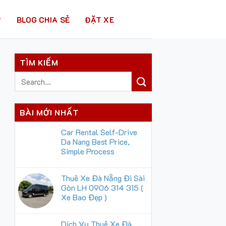
BLOG CHIA SẺ
ĐẶT XE
TÌM KIẾM
BÀI MỚI NHẤT
Car Rental Self-Drive
Da Nang Best Price,
Simple Process
Thuê Xe Đà Nẵng Đi Sài
Gòn LH 0906 314 315 (
Xe Bao Đẹp )
Dịch Vụ Thuê Xe Đà