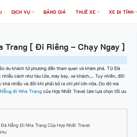
U
DỊCH VỤ
BẢNG GIÁ
THUÊ XE
XE ĐI TỈNH
 Trang [ Đi Riêng – Chạy Ngay ]
đảo du khách tứ phương đến tham quan và khám phá. Từ Đà
 nhiều cách như tàu lửa, máy bay, xe khách,… Tuy nhiên, đôi
c khá nhiều và đôi khi phải bỏ ra chi phí lớn nữa. Do đó mà
Nẵng đi Nha Trang
của Hợp Nhất Travel làm lựa chọn tối ưu
 Đà Nẵng Đi Nha Trang Của Hợp Nhất Travel
 Phí