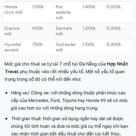
Honda
1.100k
Kia
1.400k
5.000k
civic mới
sedona
mới
Elantra
900k
Santafe
1.200k
5.000k
mới
mới
Hyundai
750k
Outlander
1.100k
5.000k
accent
mới
Mức giá cho thuê xe tự lái 7 chỗ tại Đà Nẵng của
Hợp Nhất
Travel
phụ thuộc vào rất nhiều yếu tố. Một số yếu tố quan
trọng trong số đó có thể nói đến như:
Hãng xe/ Dòng xe: với những dòng thuộc phân khúc cao
cấp của Mercedes, Ford, Toyota hay Honda thì sẽ có mức
giá cao hơn so với những dòng hạng trung.
Thời gian thuê: thời gian sử dụng ngắn hay dài sẽ được
chúng tôi tính toán và đưa ra mức giá cụ thể ngay khi bạn
xác nhận thời gian bắt đầu thuê cho đến lúc kết thúc.