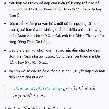
Nếu bạn yêu thích vẻ đẹp của biển thì không thể nào bỏ
qua bãi biển Mỹ Khê, Xuân Thiều, Non Nước, Tiên Sa hay
Nam Ô…
Nếu muốn khám phá văn hóa, một số tín ngưỡng tâm linh
của người bản địa thì không thể nào thiếu chùa Linh Ứng,
chùa Quan Âm, nhà thờ Con Cá, nhà thờ Chính Tà hay bảo
tàng Đồng Đình Đà Nẵng.
Các địa điểm vui chơi, giải trí cực hấp dẫn như chợ đêm
Sơn Trà, Ngôi nhà úp ngược, Cung văn hóa thiếu nhi Đà
Nẵng hay Sky Bar 36,…
Và còn vô số các thiên đường cực chill, tuyệt đẹp chờ bạn
đến khám phá nữa đó.
Thuê xe 16 chỗ đà nẵng
giá rẻ chỉ có tải
hợp nhất travel
Tiện Lợi Của Việc Thuê Xe Tự Lái