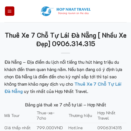
Skip
to
content
Thuê Xe 7 Chỗ Tự Lái Đà Nẵng [ Nhều Xe
Đẹp] 0906.314.315
Đà Nẵng – Địa điểm du lịch nổi tiếng thu hút hàng triệu du
khách đến tham quan hàng năm. Nếu bạn đang có ý định lựa
chọn Đà Nẵng là điểm đến cho kỳ nghỉ sắp tới thì tại sao
không tham khảo ngay dịch vụ cho
Thuê Xe 7 Chỗ Tự Lái
Đà Nẵng
uy tín nhất của Hợp Nhất Travel
.
Bảng giá thuê xe 7 chỗ tự lái – Hợp Nhất
Thue-xe-
Hợp Nhất
Mã Tour
Thương hiệu
7cho
Travel
Giá thấp nhất
799.000VND
Hotline
0906314315