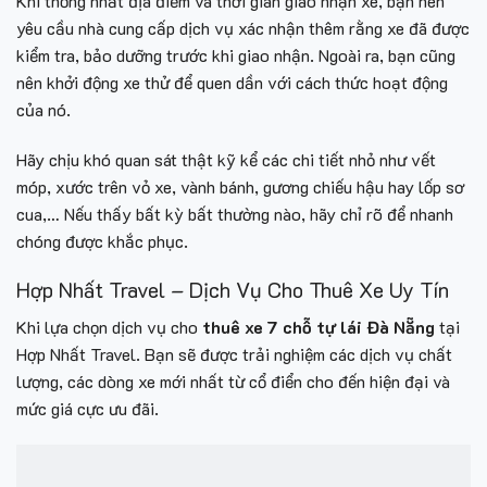
Khi thống nhất địa điểm và thời gian giao nhận xe, bạn nên
yêu cầu nhà cung cấp dịch vụ xác nhận thêm rằng xe đã được
kiểm tra, bảo dưỡng trước khi giao nhận. Ngoài ra, bạn cũng
nên khởi động xe thử để quen dần với cách thức hoạt động
của nó.
Hãy chịu khó quan sát thật kỹ kể các chi tiết nhỏ như vết
móp, xước trên vỏ xe, vành bánh, gương chiếu hậu hay lốp sơ
cua,… Nếu thấy bất kỳ bất thường nào, hãy chỉ rõ để nhanh
chóng được khắc phục.
Hợp Nhất Travel – Dịch Vụ Cho Thuê Xe Uy Tín
Khi lựa chọn dịch vụ cho
thuê xe 7 chỗ tự lái
Đà Nẵng
tại
Hợp Nhất Travel. Bạn sẽ được trải nghiệm các dịch vụ chất
lượng, các dòng xe mới nhất từ cổ điển cho đến hiện đại và
mức giá cực ưu đãi.