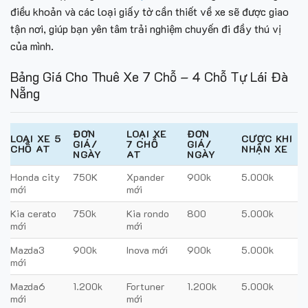
điều khoản và các loại giấy tờ cần thiết về xe sẽ được giao
tận nơi, giúp bạn yên tâm trải nghiệm chuyến đi đầy thú vị
của mình.
Bảng Giá Cho Thuê Xe 7 Chỗ – 4 Chỗ Tự Lái Đà
Nẵng
ĐƠN
LOẠI XE
ĐƠN
LOẠI XE 5
CƯỢC KHI
GIÁ/
7 CHỖ
GIÁ/
CHỖ AT
NHẬN XE
NGÀY
AT
NGÀY
Honda city
750K
Xpander
900k
5.000k
mới
mới
Kia cerato
750k
Kia rondo
800
5.000k
mới
mới
Mazda3
900k
Inova mới
900k
5.000k
mới
Mazda6
1.200k
Fortuner
1.200k
5.000k
mới
mới