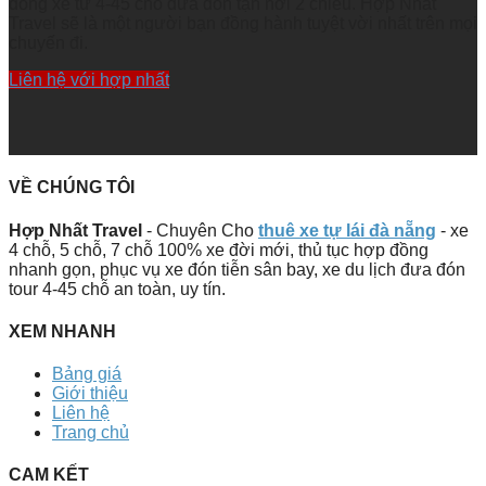
dòng xe từ 4-45 chỗ đưa đón tận nơi 2 chiều. Hợp Nhất
Travel sẽ là một người bạn đồng hành tuyệt vời nhất trên mọi
chuyến đi.
Liên hệ với hợp nhất
VỀ CHÚNG TÔI
Hợp Nhất Travel
- Chuyên Cho
thuê xe tự lái đà nẵng
- xe
4 chỗ, 5 chỗ, 7 chỗ 100% xe đời mới, thủ tục hợp đồng
nhanh gọn, phục vụ xe đón tiễn sân bay, xe du lịch đưa đón
tour 4-45 chỗ an toàn, uy tín.
XEM NHANH
Bảng giá
Giới thiệu
Liên hệ
Trang chủ
CAM KẾT