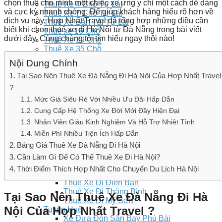
chọn thuê cho mình một chiếc xe ưng ý chỉ một cách dễ dàng
Thuê Xe 4 Chỗ Tự Lái
và cực kỳ nhanh chóng. Để giúp khách hàng hiểu rõ hơn về
Thuê Xe 7 Chỗ Tự Lái
dịch vụ này, Hợp Nhất Travel đã tổng hợp những điều cần
Thuê Xe Bản Tải Tự Lái
biết khi chọn thuê xe đi Hà Nội từ Đà Nẵng trong bài viết
Thuê xe 16 Chỗ
dưới đây. Cùng chúng tôi tìm hiểu ngay thôi nào!
Thuê Xe 29 Chỗ
Thuê Xe 35 Chỗ
Thuê Xe 45 Chỗ
Nội Dung Chính
Bảng giá
Tại Sao Nên Thuê Xe Đà Nẵng Đi Hà Nội Của Hợp Nhất Travel
Thuê Xe
Tuyến Đà Nẵng – Hội An
?
Thuê Xe Đi Bà Nà
Mức Giá Siêu Rẻ Với Nhiều Ưu Đãi Hấp Dẫn
Thuê Xe Đi Hội An
Cung Cấp Hệ Thống Xe Đời Mới Đầy Hiện Đại
Thuê Xe Đi Chùa Linh Ứng
Thuê Xe Đi Núi Thần Tài
Nhân Viên Giàu Kinh Nghiệm Và Hỗ Trợ Nhiệt Tình
Thuê Xe Đi Cù Lao Chàm
Miễn Phí Nhiều Tiện Ích Hấp Dẫn
Thuê Xe Đi Hoà Phú Thành
Bảng Giá Thuê Xe Đà Nẵng Đi Hà Nội
Thuê Xe Đi Rừng Dừa 7 Mẫu
Thuê Xe Đi Bán Đảo Sơn Trà
Cần Làm Gì Để Có Thể Thuê Xe Đi Hà Nội?
Thuê Xe Đi Đại Lộc – Ái Nghĩa
Thời Điểm Thích Hợp Nhất Cho Chuyến Du Lịch Hà Nội
Dịch Vụ Thuê Xe Đi Vĩnh Điện
Thuê Xe Đi Điện Bàn
Thuê Xe Đi Thăng Bình
Tại Sao Nên Thuê Xe Đà Nẵng Đi Hà
Thuê Xe Đi Mỹ Sơn
Nội Của Hợp Nhất Travel ?
Tuyến Huế
Xe Đưa Đón Sân Bay Phú Bài