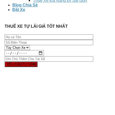
Thuê Xe Đà Nẵng Đi Sài Gòn
Blog Chia Sẻ
Đặt Xe
THUÊ XE TỰ LÁI GIÁ TỐT NHẤT