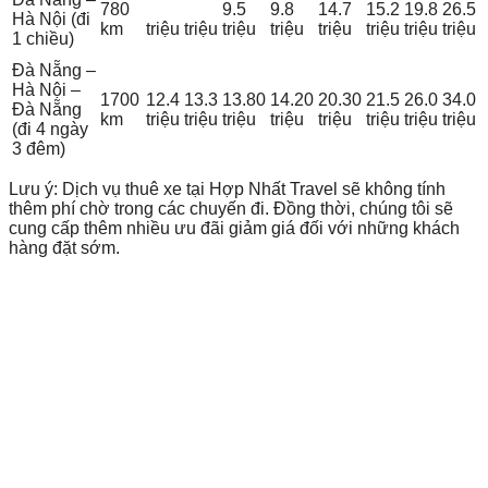
780
9.5
9.8
14.7
15.2
19.8
26.5
Hà Nội (đi
km
triệu
triệu
triệu
triệu
triệu
triệu
triệu
triệu
1 chiều)
Đà Nẵng –
Hà Nội –
1700
12.4
13.3
13.80
14.20
20.30
21.5
26.0
34.0
Đà Nẵng
km
triệu
triệu
triệu
triệu
triệu
triệu
triệu
triệu
(đi 4 ngày
3 đêm)
Lưu ý: Dịch vụ thuê xe tại Hợp Nhất Travel sẽ không tính
thêm phí chờ trong các chuyến đi. Đồng thời, chúng tôi sẽ
cung cấp thêm nhiều ưu đãi giảm giá đối với những khách
hàng đặt sớm.