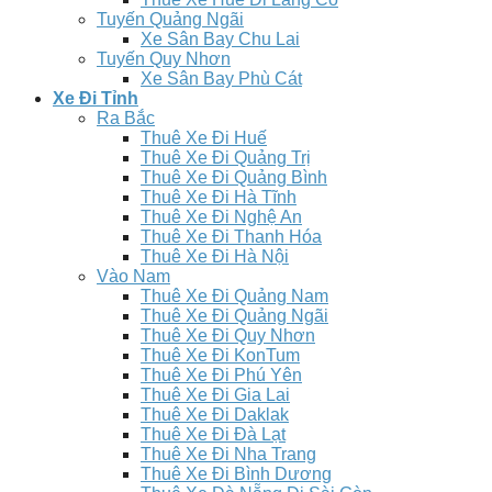
Tuyến Quảng Ngãi
Xe Sân Bay Chu Lai
Tuyến Quy Nhơn
Xe Sân Bay Phù Cát
Xe Đi Tỉnh
Ra Bắc
Thuê Xe Đi Huế
Thuê Xe Đi Quảng Trị
Thuê Xe Đi Quảng Bình
Thuê Xe Đi Hà Tĩnh
Thuê Xe Đi Nghệ An
Thuê Xe Đi Thanh Hóa
Thuê Xe Đi Hà Nội
Vào Nam
Thuê Xe Đi Quảng Nam
Thuê Xe Đi Quảng Ngãi
Thuê Xe Đi Quy Nhơn
Thuê Xe Đi KonTum
Thuê Xe Đi Phú Yên
Thuê Xe Đi Gia Lai
Thuê Xe Đi Daklak
Thuê Xe Đi Đà Lạt
Thuê Xe Đi Nha Trang
Thuê Xe Đi Bình Dương