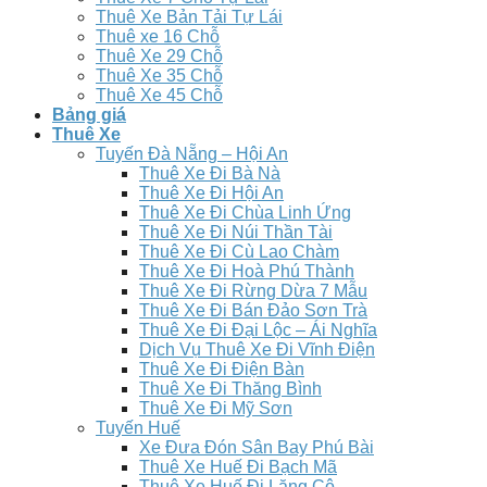
Thuê Xe Bản Tải Tự Lái
Thuê xe 16 Chỗ
Thuê Xe 29 Chỗ
Thuê Xe 35 Chỗ
Thuê Xe 45 Chỗ
Bảng giá
Thuê Xe
Tuyến Đà Nẵng – Hội An
Thuê Xe Đi Bà Nà
Thuê Xe Đi Hội An
Thuê Xe Đi Chùa Linh Ứng
Thuê Xe Đi Núi Thần Tài
Thuê Xe Đi Cù Lao Chàm
Thuê Xe Đi Hoà Phú Thành
Thuê Xe Đi Rừng Dừa 7 Mẫu
Thuê Xe Đi Bán Đảo Sơn Trà
Thuê Xe Đi Đại Lộc – Ái Nghĩa
Dịch Vụ Thuê Xe Đi Vĩnh Điện
Thuê Xe Đi Điện Bàn
Thuê Xe Đi Thăng Bình
Thuê Xe Đi Mỹ Sơn
Tuyến Huế
Xe Đưa Đón Sân Bay Phú Bài
Thuê Xe Huế Đi Bạch Mã
Thuê Xe Huế Đi Lăng Cô