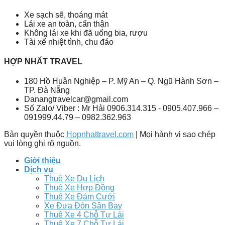
Xe sạch sẽ, thoáng mát
Lái xe an toàn, cẩn thận
Không lái xe khi đã uống bia, rượu
Tài xế nhiệt tình, chu đáo
HỢP NHẤT TRAVEL
180 Hồ Huân Nghiệp – P. Mỹ An – Q. Ngũ Hành Sơn –
TP. Đà Nẵng
Danangtravelcar@gmail.com
Số Zalo/ Viber : Mr Hải 0906.314.315 - 0905.407.966 –
091999.44.79 – 0982.362.963
Bản quyền thuộc
Hopnhattravel.com
| Mọi hành vi sao chép
vui lòng ghi rõ nguồn.
Giới thiệu
Dịch vụ
Thuê Xe Du Lịch
Thuê Xe Hợp Đồng
Thuê Xe Đám Cưới
Xe Đưa Đón Sân Bay
Thuê Xe 4 Chỗ Tự Lái
Thuê Xe 7 Chỗ Tự Lái