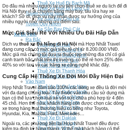
Thuê Xe Huế Đi Bạch Mã
Do đâu mà nhiều người lại ưu tiên chọn thuê xe du lịch để đi
Thuê Xe Huế Đi Lăng Cô
Hà Nội thay vì di chuyển bằng máy bay, tàu lửa hay xe
Tuyến Quảng Ngãi
khách? Sở dĩ, dịch vụ này nhận được sự hưởng ứng của
Xe Sân Bay Chu Lai
nhiều người nhờ những ưu điểm sau:
Tuyến Quy Nhơn
Xe Sân Bay Phù Cát
Mức Giá Siêu Rẻ Với Nhiều Ưu Đãi Hấp Dẫn
Xe Đi Tỉnh
Ra Bắc
Dịch vụ
thuê xe Đà Nẵng đi Hà Nội
mà Hợp Nhất Travel
Thuê Xe Đi Huế
đang cung cấp có mức giá siêu rẻ chỉ từ 8.200.000 VNĐ.
Thuê Xe Đi Quảng Trị
Mức giá mà chúng tôi đưa ra thuộc top những địa chỉ có giá
Thuê Xe Đi Quảng Bình
cạnh tranh bậc nhất trên thị trường, có thể rẻ hơn 25% đến
Thuê Xe Đi Hà Tĩnh
40% so với taxi và các hãng xe công nghệ khác đấy.
Thuê Xe Đi Nghệ An
Thuê Xe Đi Thanh Hóa
Cung Cấp Hệ Thống Xe Đời Mới Đầy Hiện Đại
Thuê Xe Đi Hà Nội
Vào Nam
Thuê Xe Đi Quảng Nam
Hợp Nhất Travel đảm bảo 100% các dòng xe đều là đời mới
Thuê Xe Đi Quảng Ngãi
với đa dạng chủng loại. Tùy thuộc vào nhu cầu sử dụng mà
Thuê Xe Đi Quy Nhơn
bạn có thể lựa chọn loại xe với sức chứa phù hợp từ 4 đến
Thuê Xe Đi KonTum
45 chỗ. Hơn thế nữa, khách hàng còn được chọn các dòng
Thuê Xe Đi Phú Yên
xe trong hàng loạt thương hiệu có tiếng như Toyota,
Thuê Xe Đi Gia Lai
Hyundai, Kia, Mazda, Ford, Mercedes…
Thuê Xe Đi Daklak
Thuê Xe Đi Đà Lạt
Ngoài ra, các phương tiện tại Hợp Nhất Travel đều được
Thuê Xe Đi Nha Trang
kiểm tra định kỳ hàng tháng. Vì thế mà khách hàng có thể