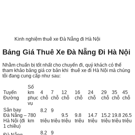
Kinh nghiệm thuê xe Đà Nẵng đi Hà Nội
Bảng Giá Thuê Xe Đà Nẵng Đi Hà Nội
Nhằm chuẩn bị tốt nhất cho chuyến đi, quý khách có thể
tham khảo bảng giá cơ bản khi thuê xe đi Hà Nội mà chúng
tôi đang cung cấp như sau:
Số
Tuyến
km
4
7
12
16
24
29
35
45
Đường
phục
chỗ
chỗ
chỗ
chỗ
chỗ
chỗ
chỗ
chỗ
vụ
Sân bay
8.2
9
Đà Nẵng –
780
9.5
9.8
14.7
15.2
19.8
26.5
Hà Nội (đi
km
triệu
triệu
triệu
triệu
triệu
triệu
triệu
triệu
1 chiều)
8.2
9
Đà Nẵng –