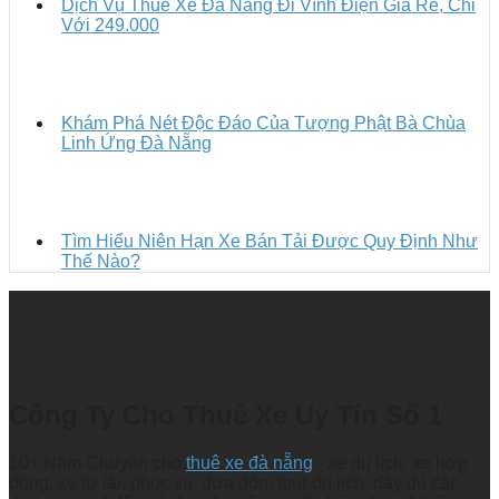
Dịch Vụ Thuê Xe Đà Nẵng Đi Vĩnh Điện Giá Rẻ, Chỉ
Với 249.000
Khám Phá Nét Độc Đáo Của Tượng Phật Bà Chùa
Linh Ứng Đà Nẵng
Tìm Hiểu Niên Hạn Xe Bán Tải Được Quy Định Như
Thế Nào?
Công Ty Cho Thuê Xe Uy Tín Số 1
10+ Năm Chuyên cho
thuê xe đà nẵng
- xe du lịch, xe hợp
đồng, xe tự lái, phục vụ đưa đón, tour du lịch. đầy đủ các