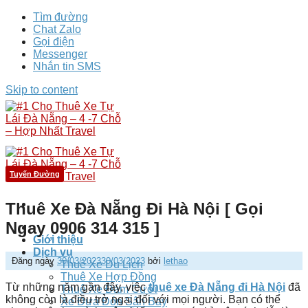
Tìm đường
Chat Zalo
Gọi điện
Messenger
Nhắn tin SMS
Skip to content
Tuyến Đường
Thuê Xe Đà Nẵng Đi Hà Nội [ Gọi
Ngay 0906 314 315 ]
Giới thiệu
Dịch vụ
Đăng ngày
30/03/2023
30/03/2023
bởi
lethao
Thuê Xe Du Lịch
Thuê Xe Hợp Đồng
Từ những năm gần đây, việc
thuê xe Đà Nẵng đi Hà Nội
đã
Thuê Xe Đám Cưới
không còn là điều trở ngại đối với mọi người. Bạn có thể
Xe Đưa Đón Sân Bay