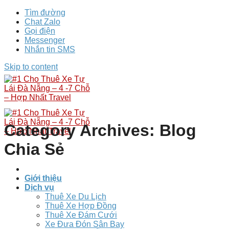
Tìm đường
Chat Zalo
Gọi điện
Messenger
Nhắn tin SMS
Skip to content
Category Archives:
Blog
Chia Sẻ
Giới thiệu
Dịch vụ
Thuê Xe Du Lịch
Thuê Xe Hợp Đồng
Thuê Xe Đám Cưới
Xe Đưa Đón Sân Bay