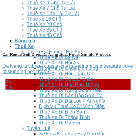
Thuê Xe 4 Chỗ Tự Lái
Thuê Xe 7 Chỗ Tự Lái
Thuê Xe Bản Tải Tự Lái
Thuê xe 16 Chỗ
Thuê Xe 29 Chỗ
Thuê Xe 35 Chỗ
Thuê Xe 45 Chỗ
Bảng giá
Thuê Xe
Tuyến Đà Nẵng – Hội An
Car Rental Self-Drive Da Nang Best Price, Simple Process
Thuê Xe Đi Bà Nà
Thuê Xe Đi Hội An
Da Nang, a vibrant coastal city in Vietnam, is a treasure trove
Thuê Xe Đi Chùa Linh Ứng
of stunning beaches,...
Thuê Xe Đi Núi Thần Tài
Thuê Xe Đi Cù Lao Chàm
05
Thuê Xe Đi Hoà Phú Thành
Th4
Thuê Xe Đi Rừng Dừa 7 Mẫu
Thuê Xe Đi Bán Đảo Sơn Trà
Thuê Xe Đi Đại Lộc – Ái Nghĩa
Dịch Vụ Thuê Xe Đi Vĩnh Điện
Thuê Xe Đi Điện Bàn
Thuê Xe Đi Thăng Bình
Thuê Xe Đi Mỹ Sơn
Tuyến Huế
Xe Đưa Đón Sân Bay Phú Bài