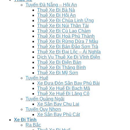
Tuyến Đà Nẵng – Hội An
Thuê Xe Đi Bà Nà
Thuê Xe Đi Hội An
Thuê Xe Đi Chùa Linh Ứng
Thuê Xe Đi Núi Thần Tài
Thuê Xe Đi Cù Lao Chàm
Thuê Xe Đi Hoà Phú Thành
Thuê Xe Đi Rừng Dừa 7 Mẫu
Thuê Xe Đi Bán Đảo Sơn Trà
Thuê Xe Đi Đại Lộc – Ái Nghĩa
Dịch Vụ Thuê Xe Đi Vĩnh Điện
Thuê Xe Đi Điện Bàn
Thuê Xe Đi Thăng Bình
Thuê Xe Đi Mỹ Sơn
Tuyến Huế
Xe Đưa Đón Sân Bay Phú Bài
Thuê Xe Huế Đi Bạch Mã
Thuê Xe Huế Đi Lăng Cô
Tuyến Quảng Ngãi
Xe Sân Bay Chu Lai
Tuyến Quy Nhơn
Xe Sân Bay Phù Cát
Xe Đi Tỉnh
Ra Bắc