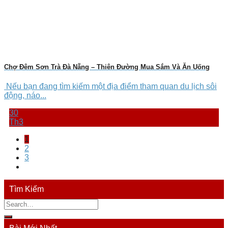
Chợ Đêm Sơn Trà Đà Nẵng – Thiên Đường Mua Sắm Và Ăn Uống
Nếu bạn đang tìm kiếm một địa điểm tham quan du lịch sôi
động, náo...
30
Th3
1
2
3
Tìm Kiếm