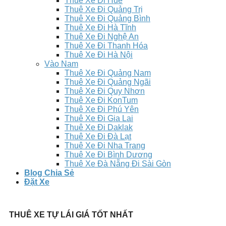
Thuê Xe Đi Huế
Thuê Xe Đi Quảng Trị
Thuê Xe Đi Quảng Bình
Thuê Xe Đi Hà Tĩnh
Thuê Xe Đi Nghệ An
Thuê Xe Đi Thanh Hóa
Thuê Xe Đi Hà Nội
Vào Nam
Thuê Xe Đi Quảng Nam
Thuê Xe Đi Quảng Ngãi
Thuê Xe Đi Quy Nhơn
Thuê Xe Đi KonTum
Thuê Xe Đi Phú Yên
Thuê Xe Đi Gia Lai
Thuê Xe Đi Daklak
Thuê Xe Đi Đà Lạt
Thuê Xe Đi Nha Trang
Thuê Xe Đi Bình Dương
Thuê Xe Đà Nẵng Đi Sài Gòn
Blog Chia Sẻ
Đặt Xe
THUÊ XE TỰ LÁI GIÁ TỐT NHẤT