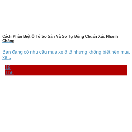
Cách Phân Biệt Ô Tô Số Sàn Và Số Tự Động Chuẩn Xác Nhanh
Chóng
Bạn đang có nhu cầu mua xe ô tô nhưng không biết nên mua
xe...
19
Th6