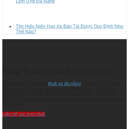
Linh Ứng Đà Nẵng
Tìm Hiểu Niên Hạn Xe Bán Tải Được Quy Định Như
Thế Nào?
Công Ty Cho Thuê Xe Uy Tín Số 1
10+ Năm Chuyên cho
thuê xe đà nẵng
- xe du lịch, xe hợp
đồng, xe tự lái, phục vụ đưa đón, tour du lịch. đầy đủ các
dòng xe từ 4-45 chỗ đưa đón tận nơi 2 chiều. Hợp Nhất
Travel sẽ là một người bạn đồng hành tuyệt vời nhất trên mọi
chuyến đi.
Liên hệ với hợp nhất