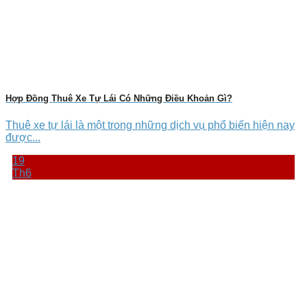
Hợp Đồng Thuê Xe Tự Lái Có Những Điều Khoản Gì?
Thuê xe tự lái là một trong những dịch vụ phổ biến hiện nay
được...
19
Th6