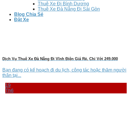
Thuê Xe Đi Bình Dương
Thuê Xe Đà Nẵng Đi Sài Gòn
Blog Chia Sẻ
Đặt Xe
Dịch Vụ Thuê Xe Đà Nẵng Đi Vĩnh Điện Giá Rẻ, Chỉ Với 249.000
Bạn đang có kế hoạch đi du lịch, công tác hoặc thăm người
thân tại...
19
Th6