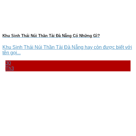
Khu Sinh Thái Núi Thần Tài Đà Nẵng Có Những Gì?
Khu Sinh Thái Núi Thần Tài Đà Nẵng hay còn được biết với
tên gọi...
30
Th3