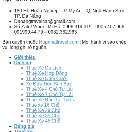
180 Hồ Huân Nghiệp – P. Mỹ An – Q. Ngũ Hành Sơn –
TP. Đà Nẵng
Danangtravelcar@gmail.com
Số Zalo/ Viber : Mr Hải 0906.314.315 - 0905.407.966 –
091999.44.79 – 0982.362.963
Bản quyền thuộc
Hopnhattravel.com
| Mọi hành vi sao chép
vui lòng ghi rõ nguồn.
Giới thiệu
Dịch vụ
Thuê Xe Du Lịch
Thuê Xe Hợp Đồng
Thuê Xe Đám Cưới
Xe Đưa Đón Sân Bay
Thuê Xe 4 Chỗ Tự Lái
Thuê Xe 7 Chỗ Tự Lái
Thuê Xe Bản Tải Tự Lái
Thuê xe 16 Chỗ
Thuê Xe 29 Chỗ
Thuê Xe 35 Chỗ
Thuê Xe 45 Chỗ
Bảng giá
Thuê Xe