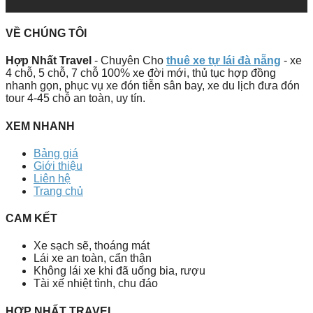
VỀ CHÚNG TÔI
Hợp Nhất Travel
- Chuyên Cho
thuê xe tự lái đà nẵng
- xe
4 chỗ, 5 chỗ, 7 chỗ 100% xe đời mới, thủ tục hợp đồng
nhanh gọn, phục vụ xe đón tiễn sân bay, xe du lịch đưa đón
tour 4-45 chỗ an toàn, uy tín.
XEM NHANH
Bảng giá
Giới thiệu
Liên hệ
Trang chủ
CAM KẾT
Xe sạch sẽ, thoáng mát
Lái xe an toàn, cẩn thận
Không lái xe khi đã uống bia, rượu
Tài xế nhiệt tình, chu đáo
HỢP NHẤT TRAVEL