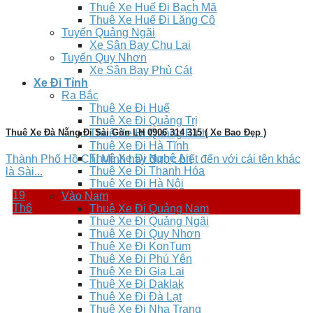
Thuê Xe Huế Đi Bạch Mã
Thuê Xe Huế Đi Lăng Cô
Tuyến Quảng Ngãi
Xe Sân Bay Chu Lai
Tuyến Quy Nhơn
Xe Sân Bay Phù Cát
Xe Đi Tỉnh
Ra Bắc
Thuê Xe Đi Huế
Thuê Xe Đi Quảng Trị
Thuê Xe Đà Nẵng Đi Sài Gòn LH 0906 314 315 ( Xe Bao Đẹp )
Thuê Xe Đi Quảng Bình
Thuê Xe Đi Hà Tĩnh
Thuê Xe Đi Nghệ An
Thành Phố Hồ Chí Minh hay được biết đến với cái tên khác
Thuê Xe Đi Thanh Hóa
là Sài...
Thuê Xe Đi Hà Nội
19
Vào Nam
Th6
Thuê Xe Đi Quảng Nam
Thuê Xe Đi Quảng Ngãi
Thuê Xe Đi Quy Nhơn
Thuê Xe Đi KonTum
Thuê Xe Đi Phú Yên
Thuê Xe Đi Gia Lai
Thuê Xe Đi Daklak
Thuê Xe Đi Đà Lạt
Thuê Xe Đi Nha Trang