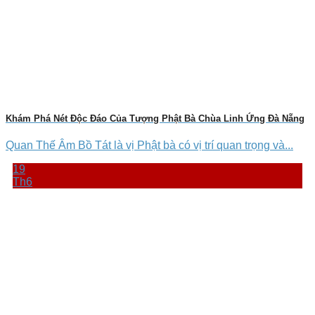
Khám Phá Nét Độc Đáo Của Tượng Phật Bà Chùa Linh Ứng Đà Nẵng
Quan Thế Âm Bồ Tát là vị Phật bà có vị trí quan trọng và...
19
Th6