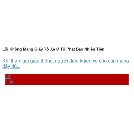
Lỗi Không Mang Giấy Tờ Xe Ô Tô Phạt Bao Nhiêu Tiền
Khi tham gia giao thông, người điều khiển xe ô tô cần mang
đầy đủ...
19
Th6