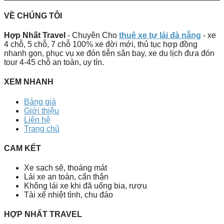
VỀ CHÚNG TÔI
Hợp Nhất Travel
- Chuyên Cho
thuê xe tự lái đà nẵng
- xe
4 chỗ, 5 chỗ, 7 chỗ 100% xe đời mới, thủ tục hợp đồng
nhanh gọn, phục vụ xe đón tiễn sân bay, xe du lịch đưa đón
tour 4-45 chỗ an toàn, uy tín.
XEM NHANH
Bảng giá
Giới thiệu
Liên hệ
Trang chủ
CAM KẾT
Xe sạch sẽ, thoáng mát
Lái xe an toàn, cẩn thận
Không lái xe khi đã uống bia, rượu
Tài xế nhiệt tình, chu đáo
HỢP NHẤT TRAVEL