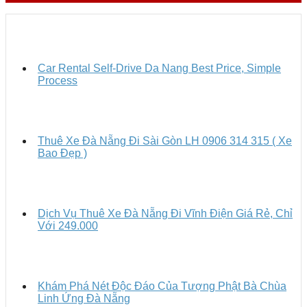
Car Rental Self-Drive Da Nang Best Price, Simple
Process
Thuê Xe Đà Nẵng Đi Sài Gòn LH 0906 314 315 ( Xe
Bao Đẹp )
Dịch Vụ Thuê Xe Đà Nẵng Đi Vĩnh Điện Giá Rẻ, Chỉ
Với 249.000
Khám Phá Nét Độc Đáo Của Tượng Phật Bà Chùa
Linh Ứng Đà Nẵng