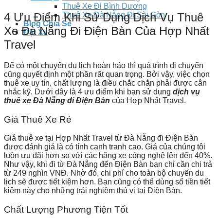
Thuê Xe Đi Bình Dương
Thuê Xe Đà Nẵng Đi Sài Gòn
4 Ưu Điểm Khi Sử Dụng Dịch Vụ Thuê
Blog Chia Sẻ
Xe Đà Nẵng Đi Điện Bàn Của Hợp Nhất
Đặt Xe
Travel
Để có một chuyến du lịch hoàn hảo thì quá trình di chuyển
cũng quyết định một phần rất quan trọng. Bởi vậy, việc chọn
thuê xe uy tín, chất lượng là điều chắc chắn phải được cân
nhắc kỹ. Dưới dây là 4 ưu điểm khi bạn sử dụng
dịch vụ
thuê xe Đà Nẵng đi Điện Bàn
của Hợp Nhất Travel.
Giá Thuê Xe Rẻ
Giá thuê xe tại Hợp Nhất Travel từ Đà Nẵng đi Điện Bàn
được đánh giá là có tính cạnh tranh cao. Giá của chúng tôi
luôn ưu đãi hơn so với các hãng xe công nghệ lên đến 40%.
Như vậy, khi đi từ Đà Nẵng đến Điện Bàn bạn chỉ cần chi trả
từ 249 nghìn VNĐ. Nhờ đó, chi phí cho toàn bộ chuyến du
lịch sẽ được tiết kiệm hơn. Bạn cũng có thể dùng số tiền tiết
kiệm này cho những trải nghiệm thú vị tại Điện Bàn.
Chất Lượng Phương Tiện Tốt