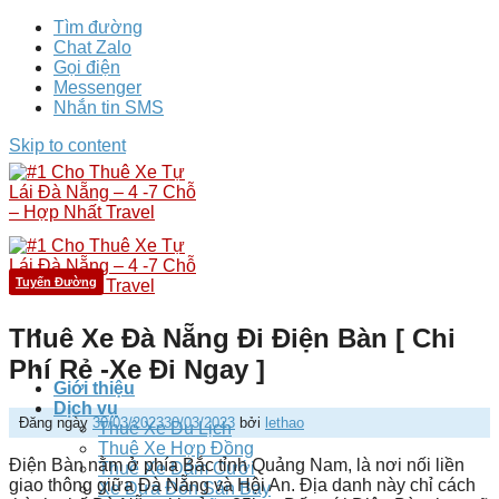
Tìm đường
Chat Zalo
Gọi điện
Messenger
Nhắn tin SMS
Skip to content
Tuyến Đường
Thuê Xe Đà Nẵng Đi Điện Bàn [ Chi
Phí Rẻ -Xe Đi Ngay ]
Giới thiệu
Dịch vụ
Đăng ngày
30/03/2023
30/03/2023
bởi
lethao
Thuê Xe Du Lịch
Thuê Xe Hợp Đồng
Điện Bàn nằm ở phía Bắc tỉnh Quảng Nam, là nơi nối liền
Thuê Xe Đám Cưới
giao thông giữa Đà Nẵng và Hội An. Địa danh này chỉ cách
Xe Đưa Đón Sân Bay