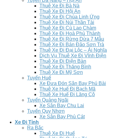
Tuyến Đà Nẵng – Hội An
Thuê Xe Đi Bà Nà
Thuê Xe Đi Hội An
Thuê Xe Đi Chùa Linh Ứng
Thuê Xe Đi Núi Thần Tài
Thuê Xe Đi Cù Lao Chàm
Thuê Xe Đi Hoà Phú Thành
Thuê Xe Đi Rừng Dừa 7 Mẫu
Thuê Xe Đi Bán Đảo Sơn Trà
Thuê Xe Đi Đại Lộc – Ái Nghĩa
Dịch Vụ Thuê Xe Đi Vĩnh Điện
Thuê Xe Đi Điện Bàn
Thuê Xe Đi Thăng Bình
Thuê Xe Đi Mỹ Sơn
Tuyến Huế
Xe Đưa Đón Sân Bay Phú Bài
Thuê Xe Huế Đi Bạch Mã
Thuê Xe Huế Đi Lăng Cô
Tuyến Quảng Ngãi
Xe Sân Bay Chu Lai
Tuyến Quy Nhơn
Xe Sân Bay Phù Cát
Xe Đi Tỉnh
Ra Bắc
Thuê Xe Đi Huế