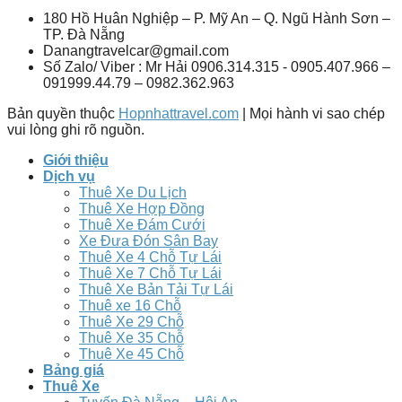
180 Hồ Huân Nghiệp – P. Mỹ An – Q. Ngũ Hành Sơn –
TP. Đà Nẵng
Danangtravelcar@gmail.com
Số Zalo/ Viber : Mr Hải 0906.314.315 - 0905.407.966 –
091999.44.79 – 0982.362.963
Bản quyền thuộc
Hopnhattravel.com
| Mọi hành vi sao chép
vui lòng ghi rõ nguồn.
Giới thiệu
Dịch vụ
Thuê Xe Du Lịch
Thuê Xe Hợp Đồng
Thuê Xe Đám Cưới
Xe Đưa Đón Sân Bay
Thuê Xe 4 Chỗ Tự Lái
Thuê Xe 7 Chỗ Tự Lái
Thuê Xe Bản Tải Tự Lái
Thuê xe 16 Chỗ
Thuê Xe 29 Chỗ
Thuê Xe 35 Chỗ
Thuê Xe 45 Chỗ
Bảng giá
Thuê Xe