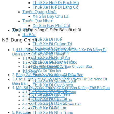
Thuê Xe Huế Đi Bạch Mã
Thuê Xe Huế Đi Lăng Cô
Tuyến Quảng Ngãi
Xe Sân Bay Chu Lai
Tuyến Quy Nhơn
Xe Sân Bay Phù Cát
Thuê xe Đà Nẵng đi Điện Bàn tốt nhất
Xe Đi Tỉnh
Ra Bắc
Thuê Xe Đi Huế
Nội Dung Chính
Thuê Xe Đi Quảng Trị
Thuê Xe Đi Quảng Bình
4 Ưu Điểm Khi Sử Dụng Dịch Vụ Thuê Xe Đà Nẵng Đi
Thuê Xe Đi Hà Tĩnh
Điện Bàn Của Hợp Nhất Travel
Thuê Xe Đi Nghệ An
Giá Thuê Xe Rẻ
Thuê Xe Đi Thanh Hóa
Chất Lượng Phương Tiện Tốt
Nhân Viên Được Đào Tạo Chuyên Sâu
Thuê Xe Đi Hà Nội
Dịch Vụ Xe Tiện Ích
Vào Nam
Bảng Giá Thuê Xe Đà Nẵng Đi Điện Bàn
Thuê Xe Đi Quảng Nam
Các Bước Đặt Xe Tại Hợp Nhất Travel Từ Đà Nẵng Đi
Thuê Xe Đi Quảng Ngãi
Điện Bàn
Thuê Xe Đi Quy Nhơn
Một Số Địa Điểm Thú Vị Ở Điện Bàn Không Thể Bỏ Qua
Thuê Xe Đi KonTum
Bãi Tắm Hà My- Điện Dương
Thuê Xe Đi Phú Yên
Cơ Sở Chạm Khắc Gỗ
Thuê Xe Đi Gia Lai
Cơ sở Gốm Đỏ Lê Đức Hạ
Thuê Xe Đi Daklak
Một Số Làng Nghề Tại Điện Bàn
Thuê Xe Đi Đà Lạt
Du Lịch Me Xanh
Kết Luận
Thuê Xe Đi Nha Trang