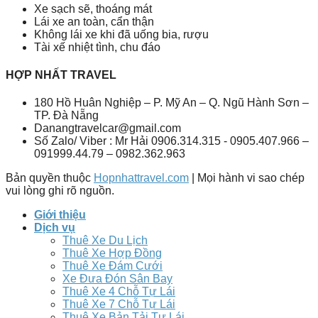
Xe sạch sẽ, thoáng mát
Lái xe an toàn, cẩn thận
Không lái xe khi đã uống bia, rượu
Tài xế nhiệt tình, chu đáo
HỢP NHẤT TRAVEL
180 Hồ Huân Nghiệp – P. Mỹ An – Q. Ngũ Hành Sơn –
TP. Đà Nẵng
Danangtravelcar@gmail.com
Số Zalo/ Viber : Mr Hải 0906.314.315 - 0905.407.966 –
091999.44.79 – 0982.362.963
Bản quyền thuộc
Hopnhattravel.com
| Mọi hành vi sao chép
vui lòng ghi rõ nguồn.
Giới thiệu
Dịch vụ
Thuê Xe Du Lịch
Thuê Xe Hợp Đồng
Thuê Xe Đám Cưới
Xe Đưa Đón Sân Bay
Thuê Xe 4 Chỗ Tự Lái
Thuê Xe 7 Chỗ Tự Lái
Thuê Xe Bản Tải Tự Lái