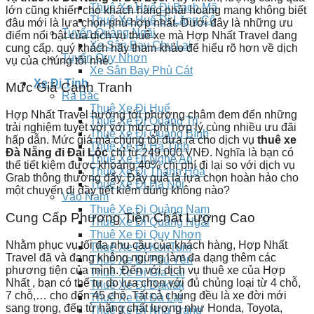
Thuê Xe Huế Đi Bạch Mã
lớn cũng khiến cho khách hàng phải hoang mang không biết
Thuê Xe Huế Đi Lăng Cô
đâu mới là lựa chọn phù hợp nhất. Dưới đây là những ưu
Tuyến Quảng Ngãi
điểm nổi bật của dịch vụ
thuê xe
mà Hợp Nhất Travel đang
Xe Sân Bay Chu Lai
cung cấp. quý khách hãy tham khảo để hiểu rõ hơn về dịch
Tuyến Quy Nhơn
vụ của chúng tôi nhé.
Xe Sân Bay Phù Cát
Xe Đi Tỉnh
Mức Giá Cạnh Tranh
Ra Bắc
Thuê Xe Đi Huế
Hợp Nhất Travel hướng tới phương châm đem đến những
Thuê Xe Đi Quảng Trị
trải nghiệm tuyệt vời với mức phí hợp lý cùng nhiều ưu đãi
Thuê Xe Đi Quảng Bình
hấp dẫn. Mức giá mà chúng tôi đưa ra cho dịch vụ
thuê xe
Thuê Xe Đi Hà Tĩnh
Đà Nẵng đi Đại Lộc
chỉ từ 249.000 VNĐ. Nghĩa là bạn có
Thuê Xe Đi Nghệ An
thể tiết kiệm được khoảng 40% chi phí đi lại so với dịch vụ
Thuê Xe Đi Thanh Hóa
Grab thông thường đấy. Đây quả là lựa chọn hoàn hảo cho
Thuê Xe Đi Hà Nội
một chuyến đi đầy tiết kiệm đúng không nào?
Vào Nam
Thuê Xe Đi Quảng Nam
Cung Cấp Phương Tiện Chất Lượng Cao
Thuê Xe Đi Quảng Ngãi
Thuê Xe Đi Quy Nhơn
Nhằm phục vụ tối đa nhu cầu của khách hàng, Hợp Nhất
Thuê Xe Đi KonTum
Travel đã và đang không ngừng làm đa dạng thêm các
Thuê Xe Đi Phú Yên
phương tiện của mình. Đến với dịch vụ
thuê xe của Hợp
Thuê Xe Đi Gia Lai
Nhất
, bạn có thể tự do lựa chọn với đủ chủng loại từ 4 chỗ,
Thuê Xe Đi Daklak
7 chỗ,… cho đến 45 chỗ. Tất cả chúng đều là xe đời mới
Thuê Xe Đi Đà Lạt
sang trọng, đến từ hãng chất lượng như Honda, Toyota,
Thuê Xe Đi Nha Trang