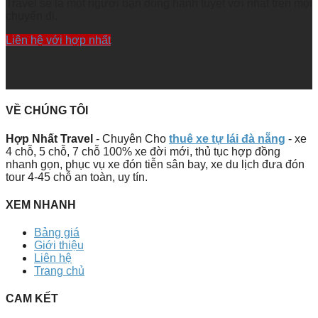
Travel sẽ là một người bạn đồng hành tuyệt vời nhất trên mọi
chuyến đi.
Liên hệ với hợp nhất
VỀ CHÚNG TÔI
Hợp Nhất Travel
- Chuyên Cho
thuê xe tự lái đà nẵng
- xe
4 chỗ, 5 chỗ, 7 chỗ 100% xe đời mới, thủ tục hợp đồng
nhanh gọn, phục vụ xe đón tiễn sân bay, xe du lịch đưa đón
tour 4-45 chỗ an toàn, uy tín.
XEM NHANH
Bảng giá
Giới thiệu
Liên hệ
Trang chủ
CAM KẾT