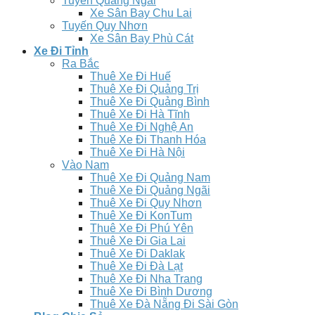
Tuyến Quảng Ngãi
Xe Sân Bay Chu Lai
Tuyến Quy Nhơn
Xe Sân Bay Phù Cát
Xe Đi Tỉnh
Ra Bắc
Thuê Xe Đi Huế
Thuê Xe Đi Quảng Trị
Thuê Xe Đi Quảng Bình
Thuê Xe Đi Hà Tĩnh
Thuê Xe Đi Nghệ An
Thuê Xe Đi Thanh Hóa
Thuê Xe Đi Hà Nội
Vào Nam
Thuê Xe Đi Quảng Nam
Thuê Xe Đi Quảng Ngãi
Thuê Xe Đi Quy Nhơn
Thuê Xe Đi KonTum
Thuê Xe Đi Phú Yên
Thuê Xe Đi Gia Lai
Thuê Xe Đi Daklak
Thuê Xe Đi Đà Lạt
Thuê Xe Đi Nha Trang
Thuê Xe Đi Bình Dương
Thuê Xe Đà Nẵng Đi Sài Gòn