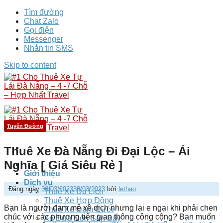
Tìm đường
Chat Zalo
Gọi điện
Messenger
Nhắn tin SMS
Skip to content
Tuyến Đường
Thuê Xe Đà Nẵng Đi Đại Lộc – Ái
Nghĩa [ Giá Siêu Rẻ ]
Giới thiệu
Dịch vụ
Đăng ngày
30/03/2023
30/03/2023
bởi
lethao
Thuê Xe Du Lịch
Thuê Xe Hợp Đồng
Bạn là người đam mê xê dịch nhưng lại e ngại khi phải chen
Thuê Xe Đám Cưới
chúc với các phương tiện giao thông công cộng? Bạn muốn
Xe Đưa Đón Sân Bay