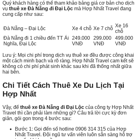
Quý khách hàng có thể tham khảo bảng giá cơ bản cho dịch
vụ
thuê xe Đà Nẵng đi Đại Lộc
mà Hợp Nhất Travel đang
cung cấp như sau:
Xe 16
Đà Nẵng – Đại Lộc
Xe 4 chỗ
Xe 7 chỗ
chỗ
Đà Nẵng đi 1 chiều đến TT Ái
249.000
299.000
499.000
Nghĩa, Đại Lộc
VNĐ
VNĐ
VNĐ
Lưu ý: Mọi chi phí trong dịch vụ
thuê xe
đều được công khai
một cách minh bạch và rõ ràng. Hợp Nhất Travel cam kết sẽ
không có chi phí phát sinh khác sau khi đã thống nhất giữa
hai bên.
Chi Tiết
Cách Thuê Xe Du Lịch Tại
Hợp Nhất
Vậy, để
thuê xe Đà Nẵng đi Đại Lộc
của công ty Hợp Nhất
Travel thì cần phải làm những gì? Câu trả lời cực kỳ đơn
giản, gói gọn trong 4 bước sau:
Bước 1: Gọi đến số hotline 0906 314 315 của Hợp
Nhất Travel. Đội ngũ tư vấn viên luôn sẵn sàng hỗ trợ