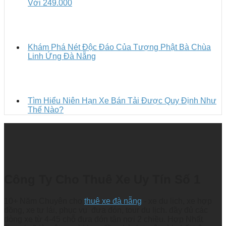
Với 249.000
Khám Phá Nét Độc Đáo Của Tượng Phật Bà Chùa
Linh Ứng Đà Nẵng
Tìm Hiểu Niên Hạn Xe Bán Tải Được Quy Định Như
Thế Nào?
Công Ty Cho Thuê Xe Uy Tín Số 1
10+ Năm Chuyên cho
thuê xe đà nẵng
- xe du lịch, xe hợp
đồng, xe tự lái, phục vụ đưa đón, tour du lịch. đầy đủ các
dòng xe từ 4-45 chỗ đưa đón tận nơi 2 chiều. Hợp Nhất