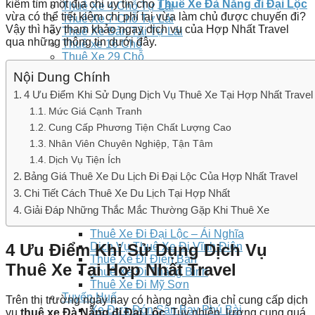
kiếm tìm một địa chỉ uy tín cho
Thuê Xe Đà Nẵng đi Đại Lộc
Thuê Xe 4 Chỗ Tự Lái
vừa có thể tiết kiệm chi phí lại vừa làm chủ được chuyến đi?
Thuê Xe 7 Chỗ Tự Lái
Vậy thì hãy tham khảo ngay dịch vụ của Hợp Nhất Travel
Thuê Xe Bản Tải Tự Lái
qua những thông tin dưới đây.
Thuê xe 16 Chỗ
Thuê Xe 29 Chỗ
Thuê Xe 35 Chỗ
Nội Dung Chính
Thuê Xe 45 Chỗ
4 Ưu Điểm Khi Sử Dụng Dịch Vụ Thuê Xe Tại Hợp Nhất Travel
Bảng giá
Thuê Xe
Mức Giá Cạnh Tranh
Tuyến Đà Nẵng – Hội An
Cung Cấp Phương Tiện Chất Lượng Cao
Thuê Xe Đi Bà Nà
Nhân Viên Chuyên Nghiệp, Tận Tâm
Thuê Xe Đi Hội An
Thuê Xe Đi Chùa Linh Ứng
Dịch Vụ Tiện Ích
Thuê Xe Đi Núi Thần Tài
Bảng Giá Thuê Xe Du Lịch Đi Đại Lộc Của Hợp Nhất Travel
Thuê Xe Đi Cù Lao Chàm
Chi Tiết Cách Thuê Xe Du Lịch Tại Hợp Nhất
Thuê Xe Đi Hoà Phú Thành
Thuê Xe Đi Rừng Dừa 7 Mẫu
Giải Đáp Những Thắc Mắc Thường Gặp Khi Thuê Xe
Thuê Xe Đi Bán Đảo Sơn Trà
Thuê Xe Đi Đại Lộc – Ái Nghĩa
4 Ưu Điểm Khi Sử Dụng Dịch Vụ
Dịch Vụ Thuê Xe Đi Vĩnh Điện
Thuê Xe Đi Điện Bàn
Thuê Xe Tại Hợp Nhất Travel
Thuê Xe Đi Thăng Bình
Thuê Xe Đi Mỹ Sơn
Tuyến Huế
Trên thị trường ngày nay có hàng ngàn địa chỉ cung cấp dịch
Xe Đưa Đón Sân Bay Phú Bài
vụ
thuê xe Đà Nẵng đi Đại Lộc
. Tuy nhiên, lượng cung quá