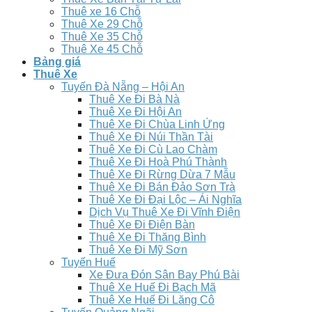
Thuê xe 16 Chỗ
Thuê Xe 29 Chỗ
Thuê Xe 35 Chỗ
Thuê Xe 45 Chỗ
Bảng giá
Thuê Xe
Tuyến Đà Nẵng – Hội An
Thuê Xe Đi Bà Nà
Thuê Xe Đi Hội An
Thuê Xe Đi Chùa Linh Ứng
Thuê Xe Đi Núi Thần Tài
Thuê Xe Đi Cù Lao Chàm
Thuê Xe Đi Hoà Phú Thành
Thuê Xe Đi Rừng Dừa 7 Mẫu
Thuê Xe Đi Bán Đảo Sơn Trà
Thuê Xe Đi Đại Lộc – Ái Nghĩa
Dịch Vụ Thuê Xe Đi Vĩnh Điện
Thuê Xe Đi Điện Bàn
Thuê Xe Đi Thăng Bình
Thuê Xe Đi Mỹ Sơn
Tuyến Huế
Xe Đưa Đón Sân Bay Phú Bài
Thuê Xe Huế Đi Bạch Mã
Thuê Xe Huế Đi Lăng Cô