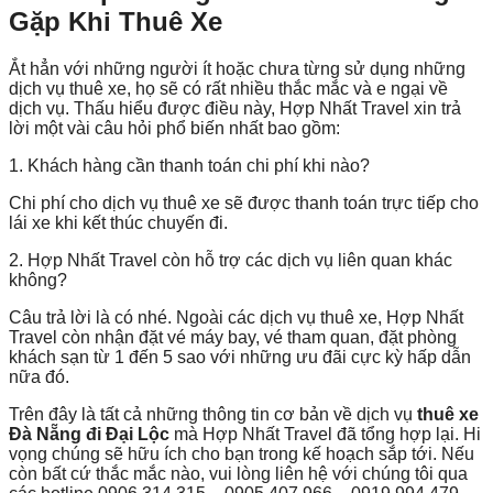
Gặp Khi Thuê Xe
Ắt hẳn với những người ít hoặc chưa từng sử dụng những
dịch vụ thuê xe, họ sẽ có rất nhiều thắc mắc và e ngại về
dịch vụ. Thấu hiểu được điều này, Hợp Nhất Travel xin trả
lời một vài câu hỏi phổ biến nhất bao gồm:
1. Khách hàng cần thanh toán chi phí khi nào?
Chi phí cho dịch vụ
thuê xe
sẽ được thanh toán trực tiếp cho
lái xe khi kết thúc chuyến đi.
2. Hợp Nhất Travel còn hỗ trợ các dịch vụ liên quan khác
không?
Câu trả lời là có nhé. Ngoài các dịch vụ thuê xe, Hợp Nhất
Travel còn nhận đặt vé máy bay, vé tham quan, đặt phòng
khách sạn từ 1 đến 5 sao với những ưu đãi cực kỳ hấp dẫn
nữa đó.
Trên đây là tất cả những thông tin cơ bản về dịch vụ
thuê xe
Đà Nẵng đi Đại Lộc
mà Hợp Nhất Travel đã tổng hợp lại. Hi
vọng chúng sẽ hữu ích cho bạn trong kế hoạch sắp tới. Nếu
còn bất cứ thắc mắc nào, vui lòng liên hệ với chúng tôi qua