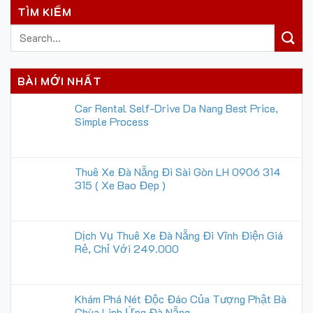
TÌM KIẾM
BÀI MỚI NHẤT
Car Rental Self-Drive Da Nang Best Price,
Simple Process
Thuê Xe Đà Nẵng Đi Sài Gòn LH 0906 314
315 ( Xe Bao Đẹp )
Dịch Vụ Thuê Xe Đà Nẵng Đi Vĩnh Điện Giá
Rẻ, Chỉ Với 249.000
Khám Phá Nét Độc Đáo Của Tượng Phật Bà
Chùa Linh Ứng Đà Nẵng