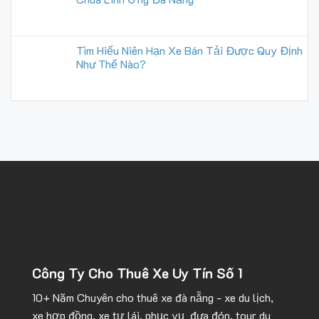
Tìm Hiểu Niên Hạn Xe Bán Tải Được Quy Định
Như Thế Nào?
Công Ty Cho Thuê Xe Uy Tín Số 1
10+ Năm Chuyên cho
thuê xe đà nẵng
- xe du lịch,
xe hợp đồng, xe tự lái, phục vụ đưa đón, tour du