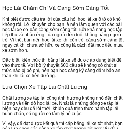
Học Lái Chăm Chỉ Và Càng Sớm Càng Tốt
Khi biết được câu trả lời của câu hỏi học lái xe ô tô có khó
không rồi. Lời khuyên cho bạn là nên làm quen với các bài
học lái xe cơ bản càng sớm càng tốt. Bởi khả năng học tập,
tiếp thu và phản ứng của người lớn tuổi không bằng người
trẻ. Vì thế, bạn nên học lái xe khi còn trẻ, càng sớm càng tốt
ngay cả khi chưa sở hữu xe cũng là cách đặt mục tiêu mua
xe sớm hơn.
Đặc biệt, kiến thức thi bằng lái xe sẽ được áp dụng triệt để
vào thực tế. Với bộ lý thuyết 600 câu sẽ không có chút tri
thức nào bị bỏ phí, nên bạn học càng kỹ càng đảm bảo an
toàn khi lái xe trên đường.
Lựa Chọn Xe Tập Lái Chất Lượng
Chất lượng xe tập lái cũng ảnh hưởng không nhỏ đến chất
lượng và tiến độ học lái xe. Nhất là những dòng xe tập lái
hiện nay đều đã lỗi thời, khiến quá trình thực hành tập lái
buồn chán, có người có tâm lý bỏ cuộc.
Vì vậy, để đạt được kết quả thi cấp bằng lái xe tốt nhất, bạn
nên lựa chọn các dòng xe tập chất lượng tốt ngay từ đầu.