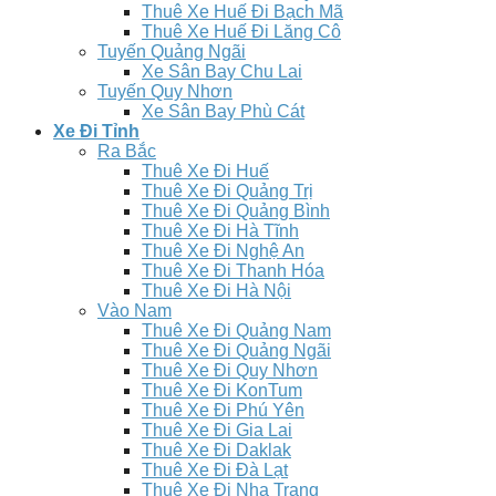
Thuê Xe Huế Đi Bạch Mã
Thuê Xe Huế Đi Lăng Cô
Tuyến Quảng Ngãi
Xe Sân Bay Chu Lai
Tuyến Quy Nhơn
Xe Sân Bay Phù Cát
Xe Đi Tỉnh
Ra Bắc
Thuê Xe Đi Huế
Thuê Xe Đi Quảng Trị
Thuê Xe Đi Quảng Bình
Thuê Xe Đi Hà Tĩnh
Thuê Xe Đi Nghệ An
Thuê Xe Đi Thanh Hóa
Thuê Xe Đi Hà Nội
Vào Nam
Thuê Xe Đi Quảng Nam
Thuê Xe Đi Quảng Ngãi
Thuê Xe Đi Quy Nhơn
Thuê Xe Đi KonTum
Thuê Xe Đi Phú Yên
Thuê Xe Đi Gia Lai
Thuê Xe Đi Daklak
Thuê Xe Đi Đà Lạt
Thuê Xe Đi Nha Trang