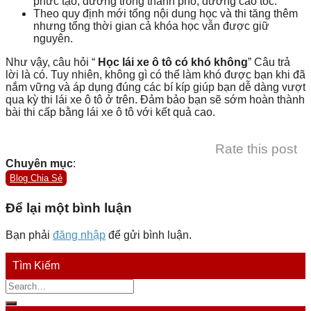
phức tạo, đường trong thành phố, đường cao tốc.
Theo quy định mới tổng nội dung học và thi tăng thêm
nhưng tổng thời gian cả khóa học vẫn được giữ
nguyên.
Như vậy, câu hỏi “
Học lái xe ô tô có khó không
” Câu trả
lời là có. Tuy nhiên, không gì có thể làm khó được bạn khi đã
nắm vững và áp dụng đúng các bí kíp giúp bạn dễ dàng vượt
qua kỳ thi lái xe ô tô ở trên. Đảm bảo bạn sẽ sớm hoàn thành
bài thi cấp bằng lái xe ô tô với kết quả cao.
Rate this post
Chuyên mục
:
Blog Chia Sẻ
Để lại một bình luận
Bạn phải
đăng nhập
để gửi bình luận.
Tìm Kiếm