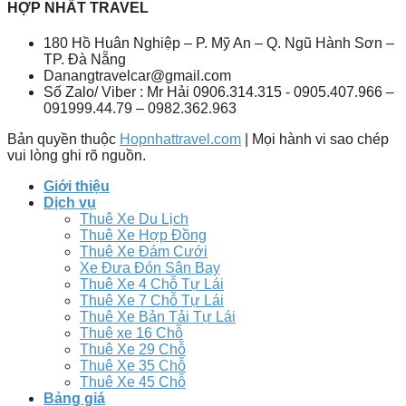
HỢP NHẤT TRAVEL
180 Hồ Huân Nghiệp – P. Mỹ An – Q. Ngũ Hành Sơn –
TP. Đà Nẵng
Danangtravelcar@gmail.com
Số Zalo/ Viber : Mr Hải 0906.314.315 - 0905.407.966 –
091999.44.79 – 0982.362.963
Bản quyền thuộc
Hopnhattravel.com
| Mọi hành vi sao chép
vui lòng ghi rõ nguồn.
Giới thiệu
Dịch vụ
Thuê Xe Du Lịch
Thuê Xe Hợp Đồng
Thuê Xe Đám Cưới
Xe Đưa Đón Sân Bay
Thuê Xe 4 Chỗ Tự Lái
Thuê Xe 7 Chỗ Tự Lái
Thuê Xe Bản Tải Tự Lái
Thuê xe 16 Chỗ
Thuê Xe 29 Chỗ
Thuê Xe 35 Chỗ
Thuê Xe 45 Chỗ
Bảng giá