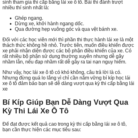
sinh tham gia thi cấp bằng lái xe ô tô. Bài thi đánh trượt
nhiều thí sinh nhất là:
Ghép ngang.
Dừng xe, khởi hành ngang dốc.
Qua đường hẹp vuông góc và qua vệt bánh xe.
Đối với các học viên mới thì phần thi thực hành lái xe là một
thách thức không hề nhỏ. Trước tiên, muốn điều khiển được
xe phải nhận diện được các bộ phận điều khiển của xe. Có
rất nhiều bộ phận sử dụng thường xuyên nhưng dễ gây
nhầm lẫn, nếu đạp nhầm rất dễ gây ra tai nạn nguy hiểm.
Như vậy, học lái xe ô tô có khó không, câu trả lời là có.
Nhưng đừng quá lo lắng vì chỉ cần nắm vững bí kíp học lái
xe ô tô đảm bảo bạn sẽ dễ dàng vượt qua kỳ thi cấp bằng lái
xe
Bí Kíp Giúp Bạn Dễ Dàng Vượt Qua
Kỳ Thi Lái Xe Ô Tô
Để đạt được kết quả cao trong kỳ thi cấp bằng lái xe ô tô,
bạn cần thực hiện các mục tiêu sau: