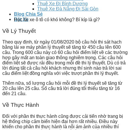
Thuê Xe Đi Bình Dương
Thuê Xe Đà Nẵng Đi Sài Gòn
Blog Chia Sẻ
Đặt Xe
Học lái xe ô tô có khó không? Bí kíp là gì?
Về Lý Thuyết
Theo quy định, từ ngày 01/08/2020 bộ câu hỏi thi sát hạch
bằng lái xe máy phần lý thuyết sẽ tăng từ 450 câu lên 600
câu. Trong 600 câu này có 60 câu hỏi điểm liệt về các trường
hợp gây mất an toàn giao thông nghiêm trọng. Các câu hỏi
điểm liệt sẽ được rải đều trong mỗi đề thi lý thuyết. Dù có trả
lời đúng tất cả câu hỏi khách nhưng thí sinh nào trả lời sai
câu điểm liệt đồng nghĩa với việc trượt phần thi lý thuyết.
Thêm nữa, số lượng câu hỏi mỗi đề thi lý thuyết sẽ tăng từ
20 câu lên 25 câu. Số câu trả lời đúng tối thiểu tăng từ 16
đến 21 câu.
Về Thực Hành
Đối với phần thi thực hành cũng được cải tiến nhờ trang bị
hệ thống chip cảm biến hiện đại hơn rất nhiều. Điều này
khiến cho phần thi thực hành là nỗi ám ảnh của nhiều thí