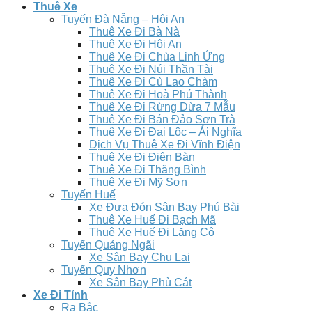
Thuê Xe
Tuyến Đà Nẵng – Hội An
Thuê Xe Đi Bà Nà
Thuê Xe Đi Hội An
Thuê Xe Đi Chùa Linh Ứng
Thuê Xe Đi Núi Thần Tài
Thuê Xe Đi Cù Lao Chàm
Thuê Xe Đi Hoà Phú Thành
Thuê Xe Đi Rừng Dừa 7 Mẫu
Thuê Xe Đi Bán Đảo Sơn Trà
Thuê Xe Đi Đại Lộc – Ái Nghĩa
Dịch Vụ Thuê Xe Đi Vĩnh Điện
Thuê Xe Đi Điện Bàn
Thuê Xe Đi Thăng Bình
Thuê Xe Đi Mỹ Sơn
Tuyến Huế
Xe Đưa Đón Sân Bay Phú Bài
Thuê Xe Huế Đi Bạch Mã
Thuê Xe Huế Đi Lăng Cô
Tuyến Quảng Ngãi
Xe Sân Bay Chu Lai
Tuyến Quy Nhơn
Xe Sân Bay Phù Cát
Xe Đi Tỉnh
Ra Bắc