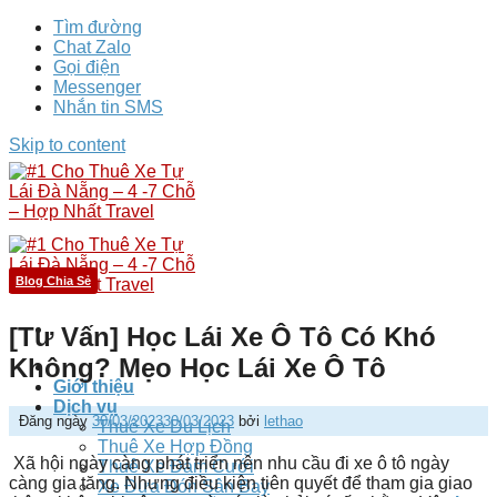
Tìm đường
Chat Zalo
Gọi điện
Messenger
Nhắn tin SMS
Skip to content
Blog Chia Sẻ
[Tư Vấn] Học Lái Xe Ô Tô Có Khó
Không? Mẹo Học Lái Xe Ô Tô
Giới thiệu
Dịch vụ
Đăng ngày
30/03/2023
30/03/2023
bởi
lethao
Thuê Xe Du Lịch
Thuê Xe Hợp Đồng
Xã hội ngày càng phát triển nên nhu cầu đi xe ô tô ngày
Thuê Xe Đám Cưới
càng gia tăng. Nhưng điều kiện tiên quyết để tham gia giao
Xe Đưa Đón Sân Bay