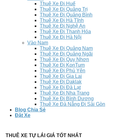
Thuê Xe Đi Huế
Thuê Xe Đi Quảng Trị
Thuê Xe Đi Quảng Bình
Thuê Xe Đi Hà Tĩnh
Thuê Xe Đi Nghệ An
Thuê Xe Đi Thanh Hóa
Thuê Xe Đi Hà Nội
Vào Nam
Thuê Xe Đi Quảng Nam
Thuê Xe Đi Quảng Ngãi
Thuê Xe Đi Quy Nhơn
Thuê Xe Đi KonTum
Thuê Xe Đi Phú Yên
Thuê Xe Đi Gia Lai
Thuê Xe Đi Daklak
Thuê Xe Đi Đà Lạt
Thuê Xe Đi Nha Trang
Thuê Xe Đi Bình Dương
Thuê Xe Đà Nẵng Đi Sài Gòn
Blog Chia Sẻ
Đặt Xe
THUÊ XE TỰ LÁI GIÁ TỐT NHẤT