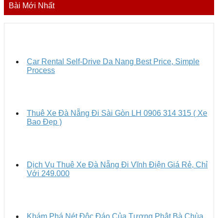
Bài Mới Nhất
Car Rental Self-Drive Da Nang Best Price, Simple
Process
Thuê Xe Đà Nẵng Đi Sài Gòn LH 0906 314 315 ( Xe
Bao Đẹp )
Dịch Vụ Thuê Xe Đà Nẵng Đi Vĩnh Điện Giá Rẻ, Chỉ
Với 249.000
Khám Phá Nét Độc Đáo Của Tượng Phật Bà Chùa