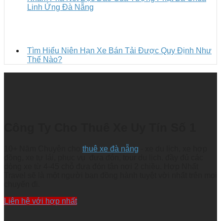
Linh Ứng Đà Nẵng
Tìm Hiểu Niên Hạn Xe Bán Tải Được Quy Định Như
Thế Nào?
Công Ty Cho Thuê Xe Uy Tín Số 1
10+ Năm Chuyên cho
thuê xe đà nẵng
- xe du lịch, xe hợp
đồng, xe tự lái, phục vụ đưa đón, tour du lịch. đầy đủ các
dòng xe từ 4-45 chỗ đưa đón tận nơi 2 chiều. Hợp Nhất
Travel sẽ là một người bạn đồng hành tuyệt vời nhất trên mọi
chuyến đi.
Liên hệ với hợp nhất